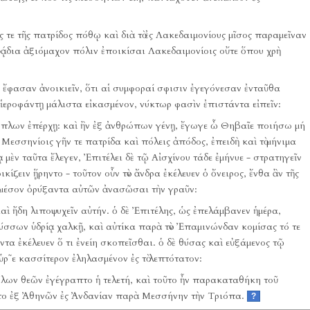
ς τε τῆς πατρίδος πόθῳ καὶ διὰ τὸ ἐς Λακεδαιμονίους μῖσος παραμεῖναν
ᾴδια ἀξιόμαχον πόλιν ἐποικίσαι Λακεδαιμονίοις οὔτε ὅπου χρὴ
 ἔφασαν ἀνοικιεῖν, ὅτι αἱ συμφοραί σφισιν ἐγεγόνεσαν ἐνταῦθα
ἱεροφάντῃ μάλιστα εἰκασμένον, νύκτωρ φασὶν ἐπιστάντα εἰπεῖν:
ὅπλων ἐπέρχῃ:
καὶ ἢν ἐξ ἀνθρώπων γένῃ, ἔγωγε ὦ Θηβαῖε ποιήσω μή
 Μεσσηνίοις γῆν τε πατρίδα καὶ πόλεις ἀπόδος, ἐπειδὴ καὶ τὸ μήνιμα
μὲν ταῦτα ἔλεγεν, Ἐπιτέλει δὲ τῷ Αἰσχίνου τάδε ἐμήνυε - στρατηγεῖν
ικίζειν ᾕρηντο - τοῦτον οὖν τὸν ἄνδρα ἐκέλευεν ὁ ὄνειρος, ἔνθα ἂν τῆς
ὸ μέσον ὀρύξαντα αὐτῶν ἀνασῶσαι τὴν γραῦν:
ὶ ἤδη λιποψυχεῖν αὐτήν.
ὁ δὲ Ἐπιτέλης, ὡς ἐπελάμβανεν ἡμέρα,
ρύσσων ὑδρίᾳ χαλκῇ, καὶ αὐτίκα παρὰ τὸν Ἐπαμινώνδαν κομίσας τό τε
ντα ἐκέλευεν ὅ τι ἐνείη σκοπεῖσθαι.
ὁ δὲ θύσας καὶ εὐξάμενος τῷ
εὑρ῀ε κασσίτερον ἐληλασμένον ἐς τὸ λεπτότατον:
λων θεῶν ἐγέγραπτο ἡ τελετή, καὶ τοῦτο ἦν παρακαταθήκη τοῦ
ετο ἐξ Ἀθηνῶν ἐς Ἀνδανίαν παρὰ Μεσσήνην τὴν Τριόπα.
?