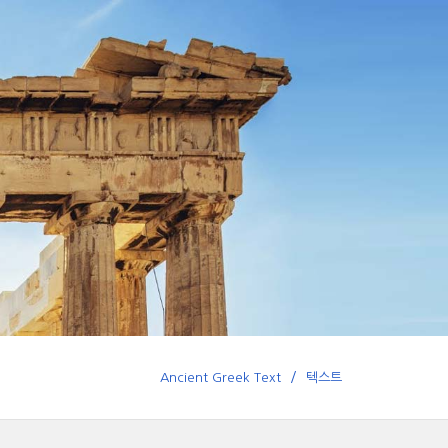
Ancient Greek Text
텍스트