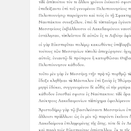
τὸ δὲ ἀπὸ τούτου τόν τε ἄλλον χρόνον ἐνέκειτό σφι
ἐπεδείξαντο ἐπὶ τοῦ γενομένου Πελοποννησίοις π
Πελοποννήσῳ παρείχοντο καὶ τοὺς ἐν τῇ Σφακτ
Ναυπάκτου συνεξεῖλον.
ἐπεὶ δὲ τὸ πταῖσμα ἐγένε
Μεσσηνίους ἐκβάλλουσιν οἱ Λακεδαιμόνιοι ναυσὶν 
ἐστάλησαν, τὸ πλεῖστον δὲ αὐτῶν ἔς τε Λιβύην ἀφί
οἱ γὰρ Εὐεσπερῖται πολέμῳ κακωθέντες ὑπὸ βαρ
τούτους τῶν Μεσσηνίων τὸ πολὺ ἀπεχώρησεν:
ἡγε
αὐτοῖς.
ἐνιαυτῷ δὲ πρότερον ἢ κατορθῶσαι Θηβαίο
Πελοπόννησον κάθοδον.
τοῦτο μὲν γὰρ ἐν Μεσσήνῃ <τῇ> πρὸς τῷ πορθμῷ τὸν
ἔδοξε κληθῆναι τὸν Μάντικλον ἐπὶ ξενίᾳ ἐς Ἰθώμην
μητρὶ ἐδόκει, συγγενομένου δὲ αὖθίς οἱ τὴν μητέρ
κάθοδον ἔσεσθαί σφισιν ἐς Ναύπακτον:
τὸ δὲ ἄ
Λεύκτροις Λακεδαιμονίων τὸ ἀτύχημα ὀφειλόμενον
Ἀριστοδήμῳ γὰρ τῷ βασιλεύσαντι Μεσσηνίων ἐπὶ τ
ἄλλοισι πρὸ ἄλλων:
ὡς ἐν μὲν τῷ παρόντι ἐκεῖνον
Λακεδαίμονα ἐπιληψομένης τῆς ἄτης.
τότε δὲ ἐν Λ
καὶ παρὰ τοὺς Εὐεσπερίτας ἀπέστελλον, ἔκ τε τῆς