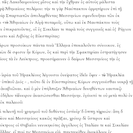
σι τὸ ἐς Λακεδαιμονίους μῖσος καὶ τὴν ἔχθραν ἐς αὐτοὺς μάλιστα
ρὸς Ἀθηναίους πολέμου:
τήν τε γὰρ Ναύπακτον ὁρμητήριον ἐπὶ τῇ
ηρίᾳ Σπαρτιατῶν ἀποληφθέντας Μεσσηνίων σφενδονῆται τῶν ἐκ
το <τὸ> Ἀθηναίων ἐν Αἰγὸς ποταμοῖς, οὕτω καὶ ἐκ Ναυπάκτου τοὺς
ἐπικρατοῦντες, οἳ ἐς Σικελίαν τε παρὰ τοὺς συγγενεῖς καὶ ἐς Ῥήγιον
κετο καὶ Λιβύης ἐς Εὐεσπερίτας:
βάρων προσοίκων πάντα τινὰ Ἕλληνα ἐπεκαλοῦντο σύνοικον.
ἐς
μὼν δέ σφισιν ἦν Κόμων, ὃς καὶ περὶ τὴν Σφακτηρίαν ἐστρατήγησεν
υς τὰ ἐν Λεύκτροις, προεσήμαινεν ὁ δαίμων Μεσσηνίοις τὴν ἐς
 ἱερέα τοῦ Ἡρακλέους λέγουσιν ὀνείρατος ἰδεῖν ὄψιν - τὸν Ἡρακλέα
 ὑπὸ τοῦ Διός - , τοῦτο δὲ ἐν Εὐεσπερίταις Κόμων συγγενέσθαι νεκρᾷ τῇ
α ἀναβιῶναι.
καὶ ὁ μὲν ἐπήλπιζεν Ἀθηναίων δυνηθέντων ναυτικῷ
ρα ἐδήλου τὸ ὄνειρον ἀνασώσεσθαι Μεσσήνην.
ἐγένετό τε οὐ μετὰ πολὺ ἐν
 ἐκ παλαιοῦ:
ελευτῇ τοῦ χρησμοῦ τοῦ δοθέντος ἐστὶνἑρ´δ ὅππῃ τὸ χρεών:
ἄτη δ
 δέον καὶ Μεσσηνίους κακῶς πρᾶξαι, χρόνῳ δὲ ὕστερον καὶ
εύκτροις οἱ Θηβαῖοι νενικηκότες ἀγγέλους ἐς Ἰταλίαν τε καὶ Σικελίαν
 ἄλλης, εἴ πού τις Μεσσηνίων εἰή, πανταχόθεν ἀνεκάλουν ἐς