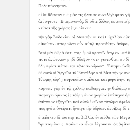
Πελοπόννησον.
οἱ δὲ θᾶσσον ἢ ὡς ἄν τις ἤλπισε συνελέχθησαν γῆ
ἀεί σφισιν.
Ἐπαμινώνδᾳ δὲ οὔτε ἄλλως ἐφαίνετο ῥ
κτίσαι τῆς χώρας ἐξευρίσκει:
τὴν γὰρ Ἀνδανίαν οἱ Μεσσήνιοι καὶ Οἰχαλίαν οὐκ
οἰκοῦσιν.
ἀποροῦντι οὖν αὐτῷ πρεσβύτην ἄνδρα, 
"σοὶ μὲν δῶρά ἐστι παρ ἐμοῦ κρατεῖν ὅτῳ ἂν μεθ 
ποτε ἀνώνυμον μηδὲ ἄδοξόν <σε> γενέσθαι.
σὺ δὲ
ἤδη σφίσι πέπαυται τὸ Διοσκούρων" .
Ἐπαμινώνδᾳ 
δὲ αὐτὸν οἱ Ἀργεῖοι τὸν Ἐπιτέλην καὶ Μεσσήνην ἀνο
Ἰθώμης εὑρ´ῃ πεφυκυῖαν σμίλακα καὶ μυρσίνην, τ
κάμνειν γὰρ ἐν τῷ χαλκῷ καθειργμένην θαλάμῳ κα
παραγενόμενος ἐς τὸ εἰρημένον χωρίον ἐπέτυχεν ὀ
ἐνύπνιον ἐξηγεῖτο καὶ αὐτὸν ἐκεῖνον τὸ πῶμα ἀφελό
πεφηνότι ὀνείρατι ἤνοιγε τὴν ὑδρίαν, ἀνοίξας δὲ 
ἐπείλικτο δὲ ὥσπερ τὰ βιβλία.
ἐνταῦθα τῶν Μεγά
Ἀριστομένους.
Καύκωνα εἶναι λέγουσιν, ὃς ἀφίκ