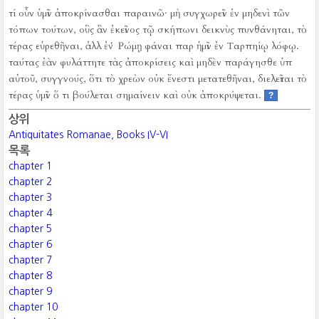
τί οὖν ὑμῖν ἀποκρίνασθαι παραινῶ·
μὴ συγχωρεῖν ἐν μηδενὶ τῶν
τόπων τούτων, οὓς ἂν ἐκεῖνος τῷ σκήπωνι δεικνὺς πυνθάνηται, τὸ
τέρας εὑρεθῆναι, ἀλλ ἐν Ῥώμῃ φάναι παρ ἡμῖν ἐν Ταρπηίῳ λόφῳ.
ταύτας ἐὰν φυλάττητε τὰς ἀποκρίσεις καὶ μηδὲν παράγησθε ὑπ
αὐτοῦ, συγγνούς, ὅτι τὸ χρεὼν οὐκ ἔνεστι μετατεθῆναι, διελεῖται τὸ
τέρας ὑμῖν ὅ τι βούλεται σημαίνειν καὶ οὐκ ἀποκρύψεται.
?
상위
Antiquitates Romanae, Books IV-VI
목록
chapter 1
chapter 2
chapter 3
chapter 4
chapter 5
chapter 6
chapter 7
chapter 8
chapter 9
chapter 10