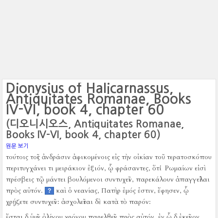
Dionysius of Halicarnassus,
Antiquitates Romanae, Books
IV-VI, book 4, chapter 60
(디오니시오스, Antiquitates Romanae,
Books IV-VI, book 4, chapter 60)
원문 보기
τούτοις τοῖς ἀνδράσιν ἀφικομένοις εἰς τὴν οἰκίαν τοῦ τερατοσκόπου
περιτυγχάνει τι μειράκιον ἐξιόν, ᾧ φράσαντες, ὅτι Ῥωμαίων εἰσὶ
πρέσβεις τῷ μάντει βουλόμενοι συντυχεῖν, παρεκάλουν ἀπαγγεῖλαι
πρὸς αὐτόν.
καὶ ὁ νεανίας, Πατὴρ ἐμός ἐστιν, ἔφησεν, ᾧ
?
χρῄζετε συντυχεῖν:
ἀσχολεῖται δὲ κατὰ τὸ παρόν:
ἔσται δ ὑμῖν ὀλίγου χρόνου παρελθεῖν πρὸς αὐτόν.
ἐν ᾧ δ ἐκεῖνον