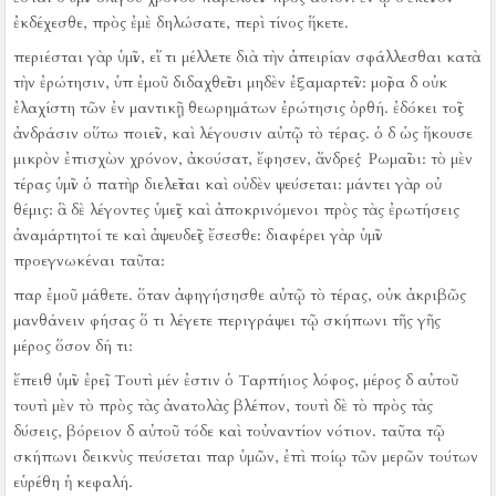
ἐκδέχεσθε, πρὸς ἐμὲ δηλώσατε, περὶ τίνος ἥκετε.
περιέσται γὰρ ὑμῖν, εἴ τι μέλλετε διὰ τὴν ἀπειρίαν σφάλλεσθαι κατὰ
τὴν ἐρώτησιν, ὑπ ἐμοῦ διδαχθεῖσι μηδὲν ἐξαμαρτεῖν:
μοῖρα δ οὐκ
ἐλαχίστη τῶν ἐν μαντικῇ θεωρημάτων ἐρώτησις ὀρθή.
ἐδόκει τοῖς
ἀνδράσιν οὕτω ποιεῖν, καὶ λέγουσιν αὐτῷ τὸ τέρας.
ὁ δ ὡς ἤκουσε
μικρὸν ἐπισχὼν χρόνον, ἀκούσατ, ἔφησεν, ἄνδρες Ῥωμαῖοι:
τὸ μὲν
τέρας ὑμῖν ὁ πατὴρ διελεῖται καὶ οὐδὲν ψεύσεται:
μάντει γὰρ οὐ
θέμις:
ἃ δὲ λέγοντες ὑμεῖς καὶ ἀποκρινόμενοι πρὸς τὰς ἐρωτήσεις
ἀναμάρτητοί τε καὶ ἀψευδεῖς ἔσεσθε:
διαφέρει γὰρ ὑμῖν
προεγνωκέναι ταῦτα:
παρ ἐμοῦ μάθετε.
ὅταν ἀφηγήσησθε αὐτῷ τὸ τέρας, οὐκ ἀκριβῶς
μανθάνειν φήσας ὅ τι λέγετε περιγράψει τῷ σκήπωνι τῆς γῆς
μέρος ὅσον δή τι:
ἔπειθ ὑμῖν ἐρεῖ, Τουτὶ μέν ἐστιν ὁ Ταρπήιος λόφος, μέρος δ αὐτοῦ
τουτὶ μὲν τὸ πρὸς τὰς ἀνατολὰς βλέπον, τουτὶ δὲ τὸ πρὸς τὰς
δύσεις, βόρειον δ αὐτοῦ τόδε καὶ τοὐναντίον νότιον.
ταῦτα τῷ
σκήπωνι δεικνὺς πεύσεται παρ ὑμῶν, ἐπὶ ποίῳ τῶν μερῶν τούτων
εὑρέθη ἡ κεφαλή.