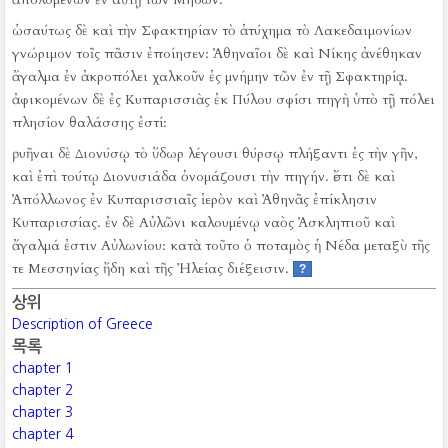
ὡσαύτως δὲ καὶ τὴν Σφακτηρίαν τὸ ἀτύχημα τὸ Λακεδαιμονίων
γνώριμον τοῖς πᾶσιν ἐποίησεν:
Ἀθηναῖοι δὲ καὶ Νίκης ἀνέθηκαν
ἄγαλμα ἐν ἀκροπόλει χαλκοῦν ἐς μνήμην τῶν ἐν τῇ Σφακτηρίᾳ.
ἀφικομένων δὲ ἐς Κυπαρισσιὰς ἐκ Πύλου σφίσι πηγὴ ὑπὸ τῇ πόλει
πλησίον θαλάσσης ἐστί:
ῥυῆναι δὲ Διονύσῳ τὸ ὕδωρ λέγουσι θύρσῳ πλήξαντι ἐς τὴν γῆν,
καὶ ἐπὶ τούτῳ Διονυσιάδα ὀνομάζουσι τὴν πηγήν.
ἔστι δὲ καὶ
Ἀπόλλωνος ἐν Κυπαρισσιαῖς ἱερὸν καὶ Ἀθηνᾶς ἐπίκλησιν
Κυπαρισσίας.
ἐν δὲ Αὐλῶνι καλουμένῳ ναὸς Ἀσκληπιοῦ καὶ
ἄγαλμά ἐστιν Αὐλωνίου:
κατὰ τοῦτο ὁ ποταμὸς ἡ Νέδα μεταξὺ τῆς
τε Μεσσηνίας ἤδη καὶ τῆς Ἠλείας διέξεισιν.
?
상위
Description of Greece
목록
chapter 1
chapter 2
chapter 3
chapter 4