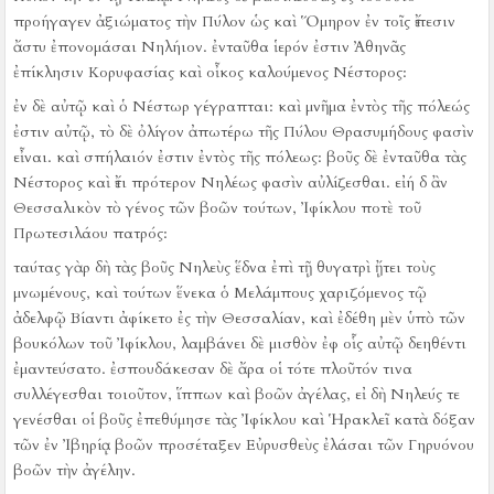
προήγαγεν ἀξιώματος τὴν Πύλον ὡς καὶ Ὅμηρον ἐν τοῖς ἔπεσιν
ἄστυ ἐπονομάσαι Νηλήιον.
ἐνταῦθα ἱερόν ἐστιν Ἀθηνᾶς
ἐπίκλησιν Κορυφασίας καὶ οἶκος καλούμενος Νέστορος:
ἐν δὲ αὐτῷ καὶ ὁ Νέστωρ γέγραπται:
καὶ μνῆμα ἐντὸς τῆς πόλεώς
ἐστιν αὐτῷ, τὸ δὲ ὀλίγον ἀπωτέρω τῆς Πύλου Θρασυμήδους φασὶν
εἶναι.
καὶ σπήλαιόν ἐστιν ἐντὸς τῆς πόλεως:
βοῦς δὲ ἐνταῦθα τὰς
Νέστορος καὶ ἔτι πρότερον Νηλέως φασὶν αὐλίζεσθαι.
εἰή δ ἂν
Θεσσαλικὸν τὸ γένος τῶν βοῶν τούτων, Ἰφίκλου ποτὲ τοῦ
Πρωτεσιλάου πατρός:
ταύτας γὰρ δὴ τὰς βοῦς Νηλεὺς ἕδνα ἐπὶ τῇ θυγατρὶ ᾔτει τοὺς
μνωμένους, καὶ τούτων ἕνεκα ὁ Μελάμπους χαριζόμενος τῷ
ἀδελφῷ Βίαντι ἀφίκετο ἐς τὴν Θεσσαλίαν, καὶ ἐδέθη μὲν ὑπὸ τῶν
βουκόλων τοῦ Ἰφίκλου, λαμβάνει δὲ μισθὸν ἐφ οἷς αὐτῷ δεηθέντι
ἐμαντεύσατο.
ἐσπουδάκεσαν δὲ ἄρα οἱ τότε πλοῦτόν τινα
συλλέγεσθαι τοιοῦτον, ἵππων καὶ βοῶν ἀγέλας, εἰ δὴ Νηλεύς τε
γενέσθαι οἱ βοῦς ἐπεθύμησε τὰς Ἰφίκλου καὶ Ἡρακλεῖ κατὰ δόξαν
τῶν ἐν Ἰβηρίᾳ βοῶν προσέταξεν Εὐρυσθεὺς ἐλάσαι τῶν Γηρυόνου
βοῶν τὴν ἀγέλην.