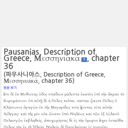
Pausanias, Description of
Μεσσηνιακά
Greece,
, chapter
?
36
(파우사니아스, Description of Greece,
Μεσσηνιακά
, chapter 36)
원문 보기
ἔστι δὲ ἐκ Μοθώνης ὁδὸς σταδίων μάλιστα ἑκατὸν ἐπὶ τὴν ἄκραν τὸ
Κορυφάσιον:
ἐπ αὐτῇ δὲ ἡ Πύλος κεῖται.
ταύτην ᾤκισε Πύλος ὁ
Κλήσωνος ἀγαγὼν ἐκ τῆς Μεγαρίδος τοὺς ἔχοντας τότε αὐτὴν
Λέλεγας:
καὶ τῆς μὲν οὐκ ὤνατο ὑπὸ Νηλέως καὶ τῶν ἐξ Ιὠλκοῦ
Πελασγῶν ἐκβληθείς, ἀποχωρήσας δὲ ἐς τὴν ὅμορον ἔσχεν ἐνταῦθα
Πύλον τὴν ἐν τῇ Ἠλείᾳ.
Νηλεὺς δὲ βασιλεύσας ἐς τοσοῦτο