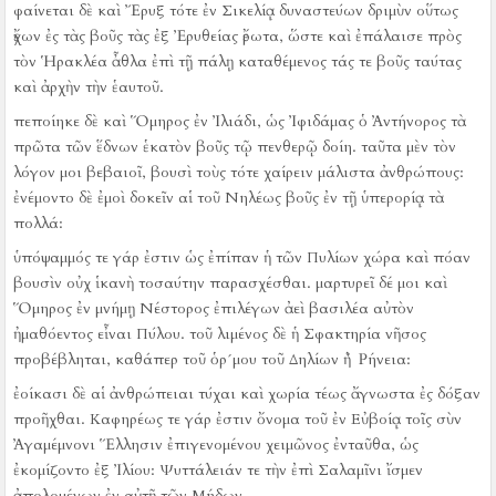
φαίνεται δὲ καὶ Ἔρυξ τότε ἐν Σικελίᾳ δυναστεύων δριμὺν οὕτως
ἔχων ἐς τὰς βοῦς τὰς ἐξ Ἐρυθείας ἔρωτα, ὥστε καὶ ἐπάλαισε πρὸς
τὸν Ἡρακλέα ἆθλα ἐπὶ τῇ πάλῃ καταθέμενος τάς τε βοῦς ταύτας
καὶ ἀρχὴν τὴν ἑαυτοῦ.
πεποίηκε δὲ καὶ Ὅμηρος ἐν Ἰλιάδι, ὡς Ἰφιδάμας ὁ Ἀντήνορος τὰ
πρῶτα τῶν ἕδνων ἑκατὸν βοῦς τῷ πενθερῷ δοίη.
ταῦτα μὲν τὸν
λόγον μοι βεβαιοῖ, βουσὶ τοὺς τότε χαίρειν μάλιστα ἀνθρώπους:
ἐνέμοντο δὲ ἐμοὶ δοκεῖν αἱ τοῦ Νηλέως βοῦς ἐν τῇ ὑπερορίᾳ τὰ
πολλά:
ὑπόψαμμός τε γάρ ἐστιν ὡς ἐπίπαν ἡ τῶν Πυλίων χώρα καὶ πόαν
βουσὶν οὐχ ἱκανὴ τοσαύτην παρασχέσθαι.
μαρτυρεῖ δέ μοι καὶ
Ὅμηρος ἐν μνήμῃ Νέστορος ἐπιλέγων ἀεὶ βασιλέα αὐτὸν
ἠμαθόεντος εἶναι Πύλου.
τοῦ λιμένος δὲ ἡ Σφακτηρία νῆσος
προβέβληται, καθάπερ τοῦ ὁρ´μου τοῦ Δηλίων ἡ Ῥήνεια:
ἐοίκασι δὲ αἱ ἀνθρώπειαι τύχαι καὶ χωρία τέως ἄγνωστα ἐς δόξαν
προῆχθαι.
Καφηρέως τε γάρ ἐστιν ὄνομα τοῦ ἐν Εὐβοίᾳ τοῖς σὺν
Ἀγαμέμνονι Ἕλλησιν ἐπιγενομένου χειμῶνος ἐνταῦθα, ὡς
ἐκομίζοντο ἐξ Ἰλίου:
Ψυττάλειάν τε τὴν ἐπὶ Σαλαμῖνι ἴσμεν
ἀπολομένων ἐν αὐτῇ τῶν Μήδων.