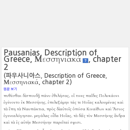
Pausanias, Description of
Μεσσηνιακά
Greece,
, chapter
?
2
(파우사니아스, Description of Greece,
Μεσσηνιακά
, chapter 2)
원문 보기
πυθέσθαι δὲ σπουδῇ πάνυ ἐθελήσας, οἵ τινες παῖδες Πολυκάονι
ἐγένοντο ἐκ Μεσσήνης, ἐπελεξάμην τάς τε Ηοἴας καλουμένας καὶ
τὰ ἔπη τὰ Ναυπάκτια, πρὸς δὲ αὐτοῖς ὁπόσα Κιναίθων καὶ Ἄσιος
ἐγενεαλόγησαν.
μεγάλας οἶδα Ηοἴας, τὰ δὲ ἐς τὸν Μεσσήνης ἄνδρα
καὶ τὰ ἐς αὐτὴν Μεσσήνην παρεῖταί σφισι.