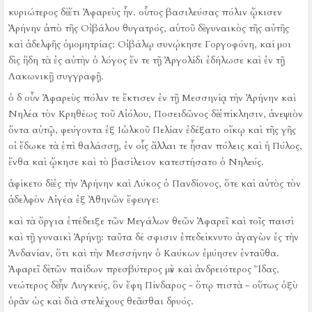
κυριώτερος δὲ ἔτι Ἀφαρεὺς ἦν.
οὗτος βασιλεύσας πόλιν ᾤκισεν
Ἀρήνην ἀπὸ τῆς Οἰβάλου θυγατρός, αὑτοῦ δὲ γυναικὸς τῆς αὐτῆς
καὶ ἀδελφῆς ὁμομητρίας:
Οἰβάλῳ συνῴκησε Γοργοφόνη, καί μοι
δὶς ἤδη τὰ ἐς αὐτὴν ὁ λόγος ἔν τε τῇ Ἀργολίδι ἐδήλωσε καὶ ἐν τῇ
Λακωνικῇ συγγραφῇ.
ὁ δ οὖν Ἀφαρεὺς πόλιν τε ἔκτισεν ἐν τῇ Μεσσηνίᾳ τὴν Ἀρήνην καὶ
Νηλέα τὸν Κρηθέως τοῦ Αἰόλου, Ποσειδῶνος δὲ ἐπίκλησιν, ἀνεψιὸν
ὄντα αὐτῷ, φεύγοντα ἐξ Ιὠλκοῦ Πελίαν ἐδέξατο οἴκῳ καὶ τῆς γῆς
οἱ ἔδωκε τὰ ἐπὶ θαλάσσῃ, ἐν οἷς ἄλλαι τε ἦσαν πόλεις καὶ ἡ Πύλος,
ἔνθα καὶ ᾤκησε καὶ τὸ βασίλειον κατεστήσατο ὁ Νηλεύς.
ἀφίκετο δὲ ἐς τὴν Ἀρήνην καὶ Λύκος ὁ Πανδίονος, ὅτε καὶ αὐτὸς τὸν
ἀδελφὸν Αἰγέα ἐξ Ἀθηνῶν ἔφευγε:
καὶ τὰ ὄργια ἐπέδειξε τῶν Μεγάλων θεῶν Ἀφαρεῖ καὶ τοῖς παισὶ
καὶ τῇ γυναικὶ Ἀρήνῃ:
ταῦτα δέ σφισιν ἐπεδείκνυτο ἀγαγὼν ἐς τὴν
Ἀνδανίαν, ὅτι καὶ τὴν Μεσσήνην ὁ Καύκων ἐμύησεν ἐνταῦθα.
Ἀφαρεῖ δὲ τῶν παίδων πρεσβύτερος μὲν καὶ ἀνδρειότερος Ἴδας,
νεώτερος δὲ ἦν Λυγκεύς, ὃν ἔφη Πίνδαρος - ὅτῳ πιστὰ - οὕτως ὀξὺ
ὁρᾶν ὡς καὶ διὰ στελέχους θεᾶσθαι δρυός.