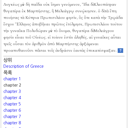
Λυγκέως μὲν δὴ παῖδα οὐκ ἴσμεν γενόμενον, Ἴδα δὲ Κλεοπάτραν
θυγατέρα ἐκ Μαρπήσσης, ἣ Μελεάγρῳ συνῴκησεν.
ὁ δὲ τὰ ἔπη
ποιήσας τὰ Κύπρια Πρωτεσιλάου φησίν, ὃς ὅτε κατὰ τὴν Τρῳάδα
ἔσχον Ἕλληνες ἀποβῆναι πρῶτος ἐτόλμησε, Πρωτεσιλάου τούτου
τὴν γυναῖκα Πολυδώραν μὲν τὸ ὄνομα, θυγατέρα δὲ Μελεάγρου
φησὶν εἶναι τοῦ Οἰνέως.
εἰ τοίνυν ἐστὶν ἀληθές, αἱ γυναῖκες αὗται
τρεῖς οὖσαι τὸν ἀριθμὸν ἀπὸ Μαρπήσσης ἀρξάμεναι
προαποθανοῦσι πᾶσαι τοῖς ἀνδράσιν ἑαυτὰς ἐπικατέσφαξαν.
?
상위
Description of Greece
목록
chapter 1
chapter 2
chapter 3
chapter 4
chapter 5
chapter 6
chapter 7
chapter 8