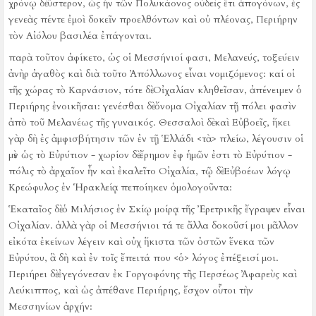
χρόνῳ δὲ ὕστερον, ὡς ἦν τῶν Πολυκάονος οὐδεὶς ἔτι ἀπογόνων, ἐς
γενεὰς πέντε ἐμοὶ δοκεῖν προελθόντων καὶ οὐ πλέονας, Περιήρην
τὸν Αἰόλου βασιλέα ἐπάγονται.
παρὰ τοῦτον ἀφίκετο, ὡς οἱ Μεσσήνιοί φασι, Μελανεύς, τοξεύειν
ἀνὴρ ἀγαθὸς καὶ διὰ τοῦτο Ἀπόλλωνος εἶναι νομιζόμενος:
καί οἱ
τῆς χώρας τὸ Καρνάσιον, τότε δὲ Οἰχαλίαν κληθεῖσαν, ἀπένειμεν ὁ
Περιήρης ἐνοικῆσαι:
γενέσθαι δὲ ὄνομα Οἰχαλίαν τῇ πόλει φασὶν
ἀπὸ τοῦ Μελανέως τῆς γυναικός.
Θεσσαλοὶ δὲ καὶ Εὐβοεῖς, ἥκει
γὰρ δὴ ἐς ἀμφισβήτησιν τῶν ἐν τῇ Ἑλλάδι <τὰ> πλείω, λέγουσιν οἱ
μὲν ὡς τὸ Εὐρύτιον - χωρίον δὲ ἔρημον ἐφ ἡμῶν ἐστι τὸ Εὐρύτιον -
πόλις τὸ ἀρχαῖον ἦν καὶ ἐκαλεῖτο Οἰχαλία, τῷ δὲ Εὐβοέων λόγῳ
Κρεώφυλος ἐν Ἡρακλείᾳ πεποίηκεν ὁμολογοῦντα:
Ἑκαταῖος δὲ ὁ Μιλήσιος ἐν Σκίῳ μοίρᾳ τῆς Ἐρετρικῆς ἔγραψεν εἶναι
Οἰχαλίαν.
ἀλλὰ γὰρ οἱ Μεσσήνιοι τά τε ἄλλα δοκοῦσί μοι μᾶλλον
εἰκότα ἐκείνων λέγειν καὶ οὐχ ἥκιστα τῶν ὀστῶν ἕνεκα τῶν
Εὐρύτου, ἃ δὴ καὶ ἐν τοῖς ἔπειτά που <ὁ> λόγος ἐπέξεισί μοι.
Περιήρει δὲ ἐγεγόνεσαν ἐκ Γοργοφόνης τῆς Περσέως Ἀφαρεὺς καὶ
Λεύκιππος, καὶ ὡς ἀπέθανε Περιήρης, ἔσχον οὗτοι τὴν
Μεσσηνίων ἀρχήν: