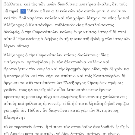
βάλλεται, καὶ τὰς τῶν μυῶν διεκδύσεις μυστήρια ἐκάλει, ὅτι τοὺς
μῦς τηρεῖ.
Ἄθανις δ ἐν α Σικελικῶν τὸν αὐτόν φησι Διονύσιον
?
καὶ τὸν βοῦν γαρόταν καλεῖν καὶ τὸν χοῖρον ἰάκχον.
τοιοῦτος ἦν καὶ
Ἀλέξαρχος ὁ Κασσάνδρου τοῦ Μακεδονίας βασιλεύσαντος
ἀδελφός, ὁ τὴν Οὐρανόπολιν καλουμένην κτίσας.
ἱστορεῖ δὲ περὶ
αὐτοῦ ῾ Ἡρακλείδης ὁ Λέμβος ἐν τῇ τριακοστῇ ἑβδόμῃ τῶν ἱστοριῶν
λέγων οὕτως:
Ἀλέξαρχος ὁ τὴν Οὐρανόπολιν κτίσας διαλέκτους ἰδίας
εἰσήνεγκεν, ὀρθροβόαν μὲν τὸν ἀλεκτρυόνα καλέων καὶ
βροτοκέρτην τὸν κουρέα καὶ τὴν δραχμὴν ἀργυρίδα, τὴν δὲ χοίνικα
ἡμεροτροφίδα καὶ τὸν κήρυκα ἀπύτην.
καὶ τοῖς Κασσανδρέων δὲ
ἄρχουσι τοιαῦτὰ ποτ ἐπέστειλε:
"Ἀλέξαρχος Ὁμαιμέων πρόμοις
γαθεῖν.
τοὺς ἡλιοκρεῖς οἰῶν οἶδα λιπουσαθεωτων ἔργων
κρατιτορας μορσίμῳ τύχᾳ κεκυρωμένας θεουπογαις χυτλώσαντες
αὐτοὺς καὶ φύλακας ὀριγενεῖς.
τί δὲ ἡ ἐπιστολὴ αὕτη δηλοῖ νομίζω
γὼ μηδὲ τὸν Πύθιον ἂν διαγνῶναι κατὰ γὰρ τὸν Ἀντιφάνους
Κλεοφάνη :
τὸ δὲ τυραννεῖν ἐστιν·
ἢ τί ποτε τὸν σπουδαῖον ἀκολουθεῖν ἐρεῖς ἐν
τῷ Λυκείῳ μετὰ σοφιστῶν, νὴ Δία, λεπτῶν, ἀσίτων, συκίνων,