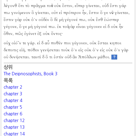
λέγονθ ὅτι τὸ πρᾶγμα τοῦτ οὐκ ἔστιν, εἴπερ γίνεται, οὐδ ἔστι γάρ
πω γινόμενον ὃ γίνεται, οὐτ εἰ πρότερον ἦν, ἔστιν ὅ γε νῦν γίνεται,
ἔστιν γὰρ οὐκ ὀ`ν οὐδέν ὃ δὲ μὴ γέγονέ πω, οὐκ ἔσθ ἑώσπερ
γέγονε, ὅ γε μή γέγονέ πω.
ἐκ τοῦ γὰρ εἶναι γέγονεν εἰ δ οὐκ ἦν
ὅθεν, πῶς ἐγένετ ἐξ οὐκ ὄντος·
οὐχ οἱό῀ν τε γάρ.
εἰ δ αὖ ποθέν ποι γέγονεν, οὐκ ἔσται κηποι
δεποτις εἰή, πόθεν γενήσεται τοὐκ ὀ`ν εἰς οὐκ ὀ`ν εἰς οὐκ ὀ`ν γὰρ
οὐ δυνήσεται.
ταυτὶ δ ὅ τι ἐστὶν οὐδ ἂν Ἀπόλλων μάθοι.
?
상위
The Deipnosophists, Book 3
목록
chapter 2
chapter 3
chapter 4
chapter 5
chapter 6
chapter 12
chapter 13
chapter 14