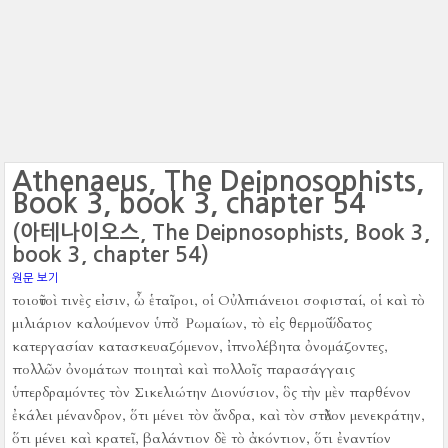
Athenaeus, The Deipnosophists,
Book 3, book 3, chapter 54
(아테나이오스, The Deipnosophists, Book 3,
book 3, chapter 54)
원문 보기
τοιοῦτοὶ τινὲς εἰσιν, ὦ ἑταῖροι, οἱ Οὐλπιάνειοι σοφισταί, οἱ καὶ τὸ
μιλιάριον καλούμενον ὑπὸ Ῥωμαίων, τὸ εἰς θερμοῦ ὕδατος
κατεργασίαν κατασκευαζόμενον, ἰπνολέβητα ὀνομάζοντες,
πολλῶν ὀνομάτων ποιηταὶ καὶ πολλοῖς παρασάγγαις
ὑπερδραμόντες τὸν Σικελιώτην Διονύσιον, ὃς τὴν μὲν παρθένον
ἐκάλει μένανδρον, ὅτι μένει τὸν ἄνδρα, καὶ τὸν στῦλον μενεκράτην,
ὅτι μένει καὶ κρατεῖ, βαλάντιον δὲ τὸ ἀκόντιον, ὅτι ἐναντίον