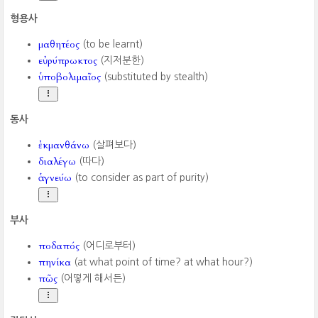
형용사
μαθητέος
(to be learnt)
εὐρύπρωκτος
(지저분한)
ὑποβολιμαῖος
(substituted by stealth)
동사
ἐκμανθάνω
(살펴보다)
διαλέγω
(따다)
ἁγνεύω
(to consider as part of purity)
부사
ποδαπός
(어디로부터)
πηνίκα
(at what point of time? at what hour?)
πῶς
(어떻게 해서든)