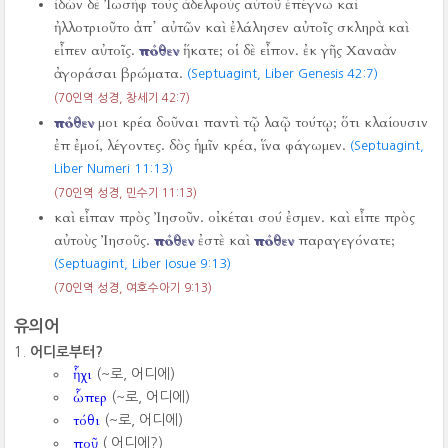
ἰδὼν δὲ Ἰωσὴφ τούς ἀδελφοὺς αὐτοῦ ἐπέγνω καὶ
ἠλλοτριοῦτο ἀπ᾿ αὐτῶν καὶ ἐλάλησεν αὐτοῖς σκληρὰ καὶ
εἶπεν αὐτοῖς.
πόθεν
ἥκατε; οἱ δὲ εἶπον. ἐκ γῆς Χαναὰν
ἀγοράσαι βρώματα.
(Septuagint, Liber Genesis 42:7)
(70인역 성경, 창세기 42:7)
πόθεν
μοι κρέα δοῦναι παντὶ τῷ λαῷ τούτῳ; ὅτι κλαίουσιν
ἐπ ἐμοί, λέγοντες. δὸς ἡμῖν κρέα, ἵνα φάγωμεν.
(Septuagint,
Liber Numeri 11:13)
(70인역 성경, 민수기 11:13)
καὶ εἶπαν πρὸς Ἰησοῦν. οἰκέται σού ἐσμεν. καὶ εἶπε πρὸς
αὐτοὺς Ἰησοῦς.
πόθεν
ἐστὲ καὶ
πόθεν
παραγεγόνατε;
(Septuagint, Liber Iosue 9:13)
(70인역 성경, 여호수아기 9:13)
유의어
어디로부터?
ἧχι
(~로, 어디에)
ὧπερ
(~로, 어디에)
τόθι
(~로, 어디에)
ποῦ
( 어디에?)