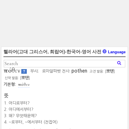
헬라어(고대 그리스어, 희랍어)-한국어-영어 사전
Language
πόθεν
pothen
부사;
로마알파벳 전사:
뽀텐
?
고전 발음: [
]
뽀탠
신약 발음: [
]
πόθεν
기본형:
뜻
어디로부터?
어디에서부터?
왜? 무엇때문에?
~로부터, ~에서부터 (전접어)