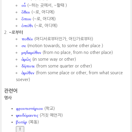
οὗ
(~하는 곳에서, ~할때 )
ὅθεν
(~로, 어디에)
ὅπου
(~로, 어디에)
ὁπόθι
(~로, 어디에)
~로부터
ποθέν
(어디서로부터인가, 어딘가로부터)
σε
(motion towards, to some other place.)
μηδαμόθεν
(from no place, from no other place)
ἀμῶς
(in some way or other)
δήποτε
(from some quarter or other)
ἁμόθεν
(from some place or other, from what source
soever)
관련어
명사
φροντιστήριον
(학교)
ψευδόμαντις
(거짓 예언자)
βοτήρ
(목동)