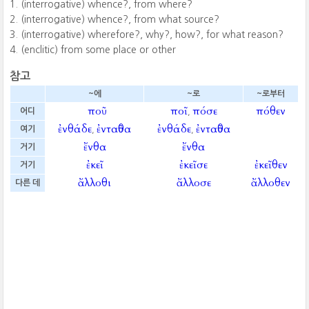
(interrogative) whence?, from where?
(interrogative) whence?, from what source?
(interrogative) wherefore?, why?, how?, for what reason?
(enclitic) from some place or other
참고
~에
~로
~로부터
ποῦ
ποῖ
πόσε
πόθεν
어디
,
ἐνθάδε
ἐνταῦθα
ἐνθάδε
ἐνταῦθα
여기
,
,
ἔνθα
ἔνθα
거기
ἐκεῖ
ἐκεῖσε
ἐκεῖθεν
거기
ἄλλοθι
ἄλλοσε
ἄλλοθεν
다른 데