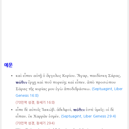
예문
καὶ εἶπεν αὐτῇ ὁ ἄγγελος Κυρίου. Ἄγαρ, παιδίσκη Σάρας,
πόθεν
ἔρχῃ καὶ ποῦ πορεύῃ; καὶ εἶπεν. ἀπὸ προσώπου
Σάρας τῆς κυρίας μου ἐγὼ ἀποδιδράσκω.
(Septuagint, Liber
Genesis 16:8)
(70인역 성경, 창세기 16:8)
εἶπε δὲ αὐτοῖς Ἰακώβ. ἀδελφοί,
πόθεν
ἐστὲ ὑμεῖς; οἱ δὲ
εἶπαν. ἐκ Χαρρὰν ἐσμέν.
(Septuagint, Liber Genesis 29:4)
(70인역 성경, 창세기 29:4)