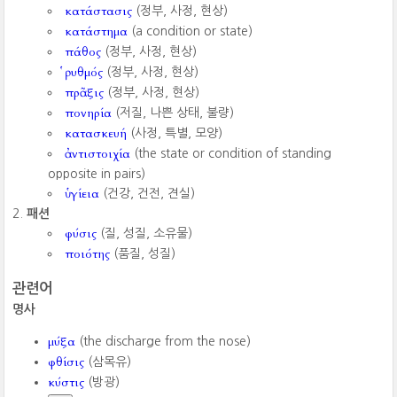
κατάστασις
(정부, 사정, 현상)
κατάστημα
(a condition or state)
πάθος
(정부, 사정, 현상)
ῥυθμός
(정부, 사정, 현상)
πρᾶξις
(정부, 사정, 현상)
πονηρία
(저질, 나쁜 상태, 불량)
κατασκευή
(사정, 특별, 모양)
ἀντιστοιχία
(the state or condition of standing
opposite in pairs)
ὑγίεια
(건강, 건전, 견실)
패션
φύσις
(질, 성질, 소유물)
ποιότης
(품질, 성질)
관련어
명사
μύξα
(the discharge from the nose)
φθίσις
(삼목유)
κύστις
(방광)