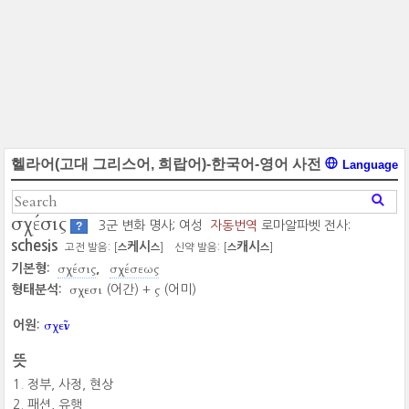
헬라어(고대 그리스어, 희랍어)-한국어-영어 사전
Language
σχέσις
3군 변화 명사; 여성
자동번역
로마알파벳 전사:
?
schesis
케시
캐시
고전 발음: [
]
신약 발음: [
]
스
스
스
스
σχέσις
σχέσεως
기본형:
σχεσι
ς
형태분석:
(어간) +
(어미)
σχεῖν
어원:
뜻
정부, 사정, 현상
패션, 유행