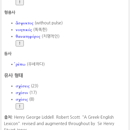
형용사
ἄσφυκτος
(without pulse)
νοητικός
(똑똑한)
θανατηφόρος
(치명적인)
동사
ῥέπω
(우세하다)
유사 형태
σχέσεις
(23)
σχέσιν
(17)
σχέσις
(8)
출처:
Henry George Liddell. Robert Scott. "A Greek-English
Lexicon". revised and augmented throughout by. Sir Henry