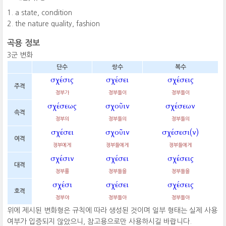
a state, condition
the nature quality, fashion
곡용 정보
3군 변화
단수
쌍수
복수
σχέσις
σχέσει
σχέσεις
주격
정부가
정부들이
정부들이
σχέσεως
σχοῦιν
σχέσεων
속격
정부의
정부들의
정부들의
σχέσει
σχοῦιν
σχέσεσι(ν)
여격
정부에게
정부들에게
정부들에게
σχέσιν
σχέσει
σχέσεις
대격
정부를
정부들을
정부들을
σχέσι
σχέσει
σχέσεις
호격
정부야
정부들아
정부들아
위에 제시된 변화형은 규칙에 따라 생성된 것이며 일부 형태는 실제 사용
여부가 입증되지 않았으니, 참고용으로만 사용하시길 바랍니다.