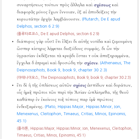
συναρτήσεως τούτων πρὸς ἄλληλα καὶ
σχέσεως
καὶ
διαφορᾶς μόνος ἔχων ἔννοιαν, ἐξ αἱ ἀποδείξεις τὴν
κυριωτάτην ἀρχὴν λαμβάνουσιν.
(Plutarch, De E apud
Delphos, section 6 2:9)
(플루타르코스, De E apud Delphos, section 6 2:9)
διάπυρος γὰρ οὖσ1 ἔτι ἕλξει δι αὑτῆς νοτίδα καὶ ζυμουμένη
ὥσπερ κίσηρις λήψεται διεξόδους σομφάς, δι ὧν τὴν
ὑγρασίαν ἐκδέξεται τὰ κρεᾴδι ἔσται τ οὐκ ἀπεξηραμμένα,
ἔγχυλα δ ἀτρεμεὶ καὶ δροσώδη τὴν
σχέσιν
.
(Athenaeus, The
Deipnosophists, Book 9, book 9, chapter 30 2:3)
(아테나이오스, The Deipnosophists, Book 9, book 9, chapter 30 2:3)
ἔτι δὲ ἡ τῆς ὁπλίσεως αὐτῶν
σχέσις
ἀσπίδων καὶ δοράτων,
οἷς ἡμεῖς πρῶτοι τῶν περὶ τὴν Ἀσίαν ὡπλίσμεθα, τῆς θεοῦ
καθάπερ ἐν ἐκείνοις τοῖς τόποις παρ ὑμῖν πρώτοις
ἐνδειξαμένης.
(Plato, Hippias Major, Hippias Minor, Ion,
Menexenus, Cleitophon, Timaeus, Critias, Minos, Epinomis,
45:1)
(플라톤, Hippias Major, Hippias Minor, Ion, Menexenus, Cleitophon,
Timaeus, Critias, Minos, Epinomis,
45:1)