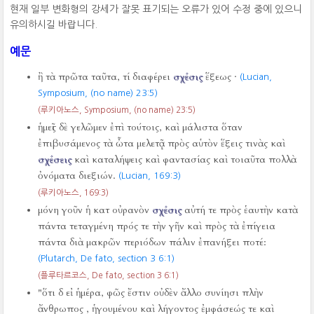
현재 일부 변화형의 강세가 잘못 표기되는 오류가 있어 수정 중에 있으니
유의하시길 바랍니다.
예문
ἢ τὰ πρῶτα ταῦτα, τί διαφέρει
σχέσις
ἕξεως ·
(Lucian,
Symposium, (no name) 23:5)
(루키아노스, Symposium, (no name) 23:5)
ἡμεῖς δὲ γελῶμεν ἐπὶ τούτοις, καὶ μάλιστα ὅταν
ἐπιβυσάμενος τὰ ὦτα μελετᾷ πρὸς αὑτὸν ἕξεις τινὰς καὶ
σχέσεις
καὶ καταλήψεις καὶ φαντασίας καὶ τοιαῦτα πολλὰ
ὀνόματα διεξιών.
(Lucian,
169:3)
(루키아노스,
169:3)
μόνη γοῦν ἡ κατ οὐρανὸν
σχέσις
αὐτή τε πρὸς ἑαυτὴν κατὰ
πάντα τεταγμένη πρός τε τὴν γῆν καὶ πρὸς τὰ ἐπίγεια
πάντα διὰ μακρῶν περιόδων πάλιν ἐπανήξει ποτέ:
(Plutarch, De fato, section 3 6:1)
(플루타르코스, De fato, section 3 6:1)
"ὅτι δ εἰ ἡμέρα, φῶς ἔστιν οὐδὲν ἄλλο συνίησι πλὴν
ἄνθρωπος , ἡγουμένου καὶ λήγοντος ἐμφάσεώς τε καὶ