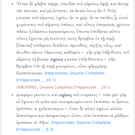
Ὅταν δὲ φλέβα τάμῃς, ἐπειδὰν τοῦ αἵματος ἀφῇς καὶ λύσῃς
τὴν ταινίην, καὶ μὴ ἵστηται, τὰ ἀντία ὅκως ἂν ὁ Ῥοῦς
γίνηται τοῦ αἵματος, ἐχέτω, ἤν τε χεὶρ, ἤν τε σκέλος ᾖ, ὡσεὶ
χωρέοντος τοῦ αἵματος ὀπίσω, καὶ οὕτως ὑπομείνας χρόνον
πλείω ἢ ἐλάσσω κατακείμενος, ἔπειτα ἐπιδῆσαι αὐτὸν
οὕτως ἔχοντα, μὴ ἐνεόντος τινὸς θρόμβου ἐν τῇ τομῇ,
[ἔπειτα] σπληνίον διπλόον προσθείς, τέγξας οἴνῳ, καὶ
ἄνωθεν εἴριον ἐλαιώσας καθαρόν‧ κἢν γὰρ ἐπίῤῬυσις τοῦ
αἵματος ἐῄ βιαίη,
σχέσις
γίνεται ἐπιῤῬέοντος‧ κἢν,
θρόμβου ἐπὶ τῇ τομῇ γενομένου, οὕτω φλεγμήνῃ,
διαπυΐσκεται.
(Hippocrates, Oeuvres Completes
D'Hippocrate.,
, 26.1)
(히포크라테스, Oeuvres Completes D'Hippocrate.,
, 26.1)
Διαφέρει μέντοι τι καὶ
σχέσις
τοῦ σώματος‧ τοῖσι μὲν γὰρ
εὖ ἔχουσι τὸ γυῖον καὶ σεσαρκωμένοισιν ἐκπίπτει τε ἧσσον,
ἐμπίπτει τε χαλεπώτερον‧ ὅταν δὲ αὐτοὶ σφέων αὐτῶν
λεπτότεροι καὶ ἀσαρκότεροι ἐώσι, τότε ἐκπίπτει τε μᾶλλον,
ἐμπίπτει τε Ῥᾷον.
(Hippocrates, Oeuvres Completes
D'Hippocrate.,
, 8.3)