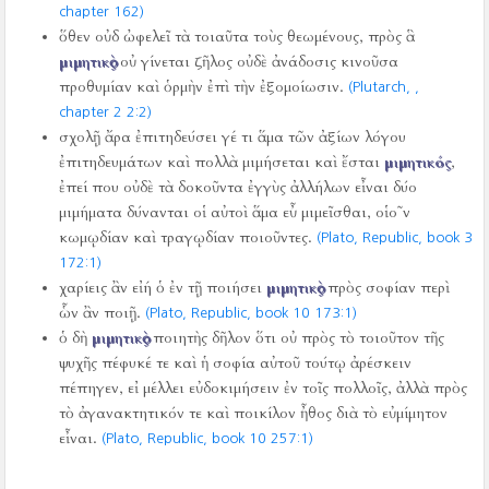
chapter 162)
ὅθεν οὐδ ὠφελεῖ τὰ τοιαῦτα τοὺς θεωμένους, πρὸς ἃ
μιμητικὸς
οὐ γίνεται ζῆλος οὐδὲ ἀνάδοσις κινοῦσα
προθυμίαν καὶ ὁρμὴν ἐπὶ τὴν ἐξομοίωσιν.
(Plutarch,
,
chapter 2 2:2)
σχολῇ ἄρα ἐπιτηδεύσει γέ τι ἅμα τῶν ἀξίων λόγου
ἐπιτηδευμάτων καὶ πολλὰ μιμήσεται καὶ ἔσται
μιμητικός
,
ἐπεί που οὐδὲ τὰ δοκοῦντα ἐγγὺς ἀλλήλων εἶναι δύο
μιμήματα δύνανται οἱ αὐτοὶ ἅμα εὖ μιμεῖσθαι, οἱο῀ν
κωμῳδίαν καὶ τραγῳδίαν ποιοῦντες.
(Plato, Republic, book 3
172:1)
χαρίεις ἂν εἰή ὁ ἐν τῇ ποιήσει
μιμητικὸς
πρὸς σοφίαν περὶ
ὧν ἂν ποιῇ.
(Plato, Republic, book 10 173:1)
ὁ δὴ
μιμητικὸς
ποιητὴς δῆλον ὅτι οὐ πρὸς τὸ τοιοῦτον τῆς
ψυχῆς πέφυκέ τε καὶ ἡ σοφία αὐτοῦ τούτῳ ἀρέσκειν
πέπηγεν, εἰ μέλλει εὐδοκιμήσειν ἐν τοῖς πολλοῖς, ἀλλὰ πρὸς
τὸ ἀγανακτητικόν τε καὶ ποικίλον ἦθος διὰ τὸ εὐμίμητον
εἶναι.
(Plato, Republic, book 10 257:1)