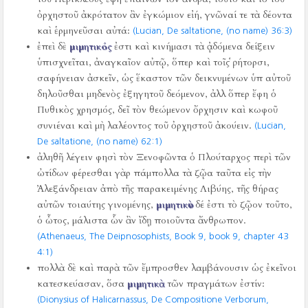
ὀρχηστοῦ ἀκρότατον ἂν ἐγκώμιον εἰή, γνῶναί τε τὰ δέοντα
καὶ ἑρμηνεῦσαι αὐτά:
(Lucian, De saltatione, (no name) 36:3)
ἐπεὶ δὲ
μιμητικός
ἐστι καὶ κινήμασι τὰ ᾀδόμενα δείξειν
ὑπισχνεῖται, ἀναγκαῖον αὐτῷ, ὅπερ καὶ τοῖς ῥήτορσι,
σαφήνειαν ἀσκεῖν, ὡς ἕκαστον τῶν δεικνυμένων ὑπ αὐτοῦ
δηλοῦσθαι μηδενὸς ἐξηγητοῦ δεόμενον, ἀλλ ὅπερ ἔφη ὁ
Πυθικὸς χρησμός, δεῖ τὸν θεώμενον ὄρχησιν καὶ κωφοῦ
συνιέναι καὶ μὴ λαλέοντος τοῦ ὀρχηστοῦ ἀκούειν.
(Lucian,
De saltatione, (no name) 62:1)
ἀληθῆ λέγειν φησὶ τὸν Ξενοφῶντα ὁ Πλούταρχος περὶ τῶν
ὠτίδων φέρεσθαι γὰρ πάμπολλα τὰ ζῷα ταῦτα εἰς τὴν
Ἀλεξάνδρειαν ἀπὸ τῆς παρακειμένης Λιβύης, τῆς θήρας
αὐτῶν τοιαύτης γινομένης,
μιμητικὸν
δέ ἐστι τὸ ζῷον τοῦτο,
ὁ ὦτος, μάλιστα ὧν ἂν ἴδῃ ποιοῦντα ἄνθρωπον.
(Athenaeus, The Deipnosophists, Book 9, book 9, chapter 43
4:1)
πολλὰ δὲ καὶ παρὰ τῶν ἔμπροσθεν λαμβάνουσιν ὡς ἐκεῖνοι
κατεσκεύασαν, ὅσα
μιμητικὰ
τῶν πραγμάτων ἐστίν:
(Dionysius of Halicarnassus, De Compositione Verborum,