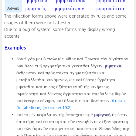
μιμητικοῦ
μιμητικοτεροῦ
μιμητικοτατοῦ
μιμητικώς
μιμητικότερον
μιμητικότατα
Adverb
The inflection forms above were generated by rules and some
usages of them were not attested.
Due to a bug of system, some forms may display wrong
accents.
Examples
δοκεῖ γάρ μοι ὁ παλαιὸς μῦθος καὶ Πρωτέα τὸν Αἰγύπτιον
οὐκ ἄλλο τι ἢ ὀρχηστήν τινα γενέσθαι λέγειν,
μιμητικὸν
ἄνθρωπον καὶ πρὸς πάντα σχηματίζεσθαι καὶ
μεταβάλλεσθαι δυνάμενον, ὡς καὶ ὕδατος ὑγρότητα
μιμεῖσθαι καὶ πυρὸς ὀξύτητα ἐν τῇ τῆς κινήσεως
σφοδρότητι καὶ λέοντος ἀγριότητα καὶ παρδάλεως θυμὸν
καὶ δένδρου δόνημα, καὶ ὅλως ὅ τι καὶ θελήσειεν.
(Lucian,
De saltatione, (no name) 19:2)
καὶ τὸ μὲν κεφάλαιον τῆς ὑποσχέσεως,^
μιμητικὴ
τίς ἐστιν
ἐπιστήμη καὶ δεικτικὴ καὶ τῶν ἐννοηθέντων ἐξαγορευτικὴ
καὶ τῶν ἀφανῶν σαφηνιστική, καὶ ὅπερ ὁ Θουκυδίδης περὶ
τοῦ Περικλέους ἔφη ἐπαινῶν τὸν ἄνδρα, τοῦτο καὶ τὸ τοῦ