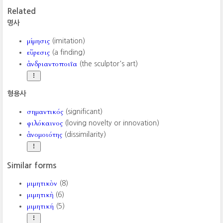
Related
명사
μίμησις
(imitation)
εὕρεσις
(a finding)
ἀνδριαντοποιΐα
(the sculptor's art)
형용사
σημαντικός
(significant)
φιλόκαινος
(loving novelty or innovation)
ἀνομοιότης
(dissimilarity)
Similar forms
μιμητικὸν
(8)
μιμητικὴ
(6)
μιμητική
(5)