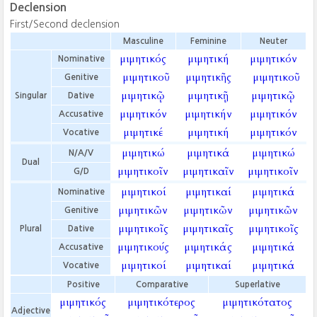
Declension
First/Second declension
Masculine
Feminine
Neuter
μιμητικός
μιμητική
μιμητικόν
Nominative
μιμητικοῦ
μιμητικῆς
μιμητικοῦ
Genitive
μιμητικῷ
μιμητικῇ
μιμητικῷ
Singular
Dative
μιμητικόν
μιμητικήν
μιμητικόν
Accusative
μιμητικέ
μιμητική
μιμητικόν
Vocative
μιμητικώ
μιμητικά
μιμητικώ
N/A/V
Dual
μιμητικοῖν
μιμητικαῖν
μιμητικοῖν
G/D
μιμητικοί
μιμητικαί
μιμητικά
Nominative
μιμητικῶν
μιμητικῶν
μιμητικῶν
Genitive
μιμητικοῖς
μιμητικαῖς
μιμητικοῖς
Plural
Dative
μιμητικούς
μιμητικάς
μιμητικά
Accusative
μιμητικοί
μιμητικαί
μιμητικά
Vocative
Positive
Comparative
Superlative
μιμητικός
μιμητικότερος
μιμητικότατος
Adjective