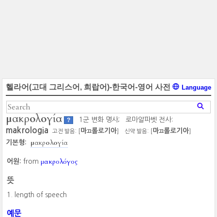
헬라어(고대 그리스어, 희랍어)-한국어-영어 사전
Language
μακρολογία
1군 변화 명사;
로마알파벳 전사:
?
makrologia
마
롤로기아
마
롤로기아
고전 발음: [
]
신약 발음: [
]
끄
끄
μακρολογία
기본형:
μακρολόγος
어원:
from
뜻
length of speech
예문