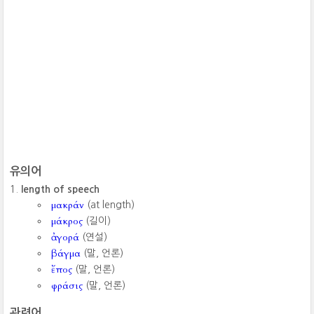
유의어
length of speech
μακράν
(at length)
μάκρος
(길이)
ἀγορά
(연설)
βάγμα
(말, 언론)
ἔπος
(말, 언론)
φράσις
(말, 언론)
관련어