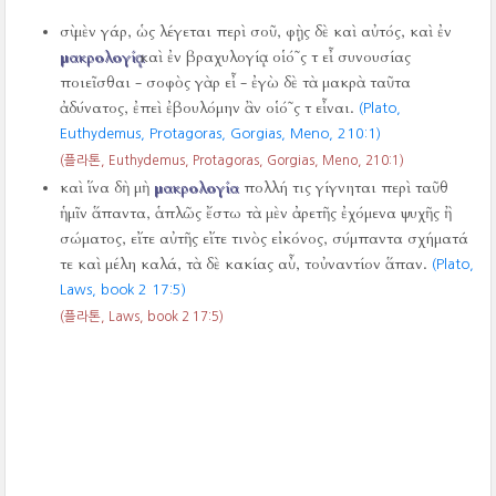
σὺ μὲν γάρ, ὡς λέγεται περὶ σοῦ, φῂς δὲ καὶ αὐτός, καὶ ἐν
μακρολογίᾳ
καὶ ἐν βραχυλογίᾳ οἱό῀ς τ εἶ συνουσίας
ποιεῖσθαι - σοφὸς γὰρ εἶ - ἐγὼ δὲ τὰ μακρὰ ταῦτα
ἀδύνατος, ἐπεὶ ἐβουλόμην ἂν οἱό῀ς τ εἶναι.
(Plato,
Euthydemus, Protagoras, Gorgias, Meno,
210:1)
(플라톤, Euthydemus, Protagoras, Gorgias, Meno,
210:1)
καὶ ἵνα δὴ μὴ
μακρολογία
πολλή τις γίγνηται περὶ ταῦθ
ἡμῖν ἅπαντα, ἁπλῶς ἔστω τὰ μὲν ἀρετῆς ἐχόμενα ψυχῆς ἢ
σώματος, εἴτε αὐτῆς εἴτε τινὸς εἰκόνος, σύμπαντα σχήματά
τε καὶ μέλη καλά, τὰ δὲ κακίας αὖ, τοὐναντίον ἅπαν.
(Plato,
Laws, book 2 17:5)
(플라톤, Laws, book 2 17:5)