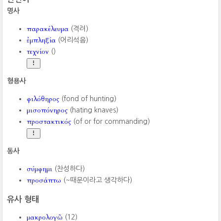
명사
παρακέλευμα
(격려)
ἐμπληξία
(어리석음)
τεχνίον
()
형용사
φιλόθηρος
(fond of hunting)
μισοπόνηρος
(hating knaves)
προστακτικός
(of or for commanding)
동사
σύμφημι
(찬성하다)
προσάπτω
(~때문이라고 생각하다)
유사 형태
μακρολογῶ
(12)