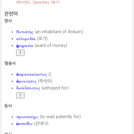
(리시아스, Speeches,
39:1)
관련어
명사
Ἀντιάτης
(an inhabitant of Antium)
αὐτομολία
(포기)
ἀχρηματία
(want of money)
형용사
ἀπαρασκεύαστος
()
ἀπρονόητος
(즉석의)
δυσέλπιστος
(unhoped for)
동사
προσανέχω
(to wait patiently for)
ἀναπείθω
(건네다)