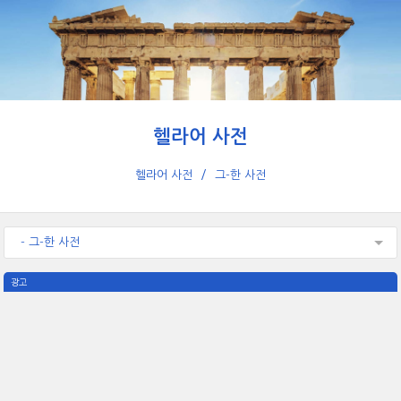
헬라어 사전
헬라어 사전
그-한 사전
- 그-한 사전
광고