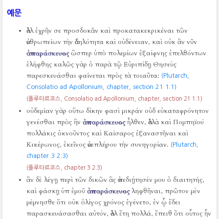
예문
ἀλλ ἐχρῆν σε προσδοκᾶν καὶ προκατακεκρικέναι τῶν
ἀνθρωπείων τὴν ἀδηλότητα καὶ οὐδένειαν, καὶ οὐκ ἂν νῦν
ἀπαράσκευος
ὥσπερ ὑπὸ πολεμίων ἐξαίφνης ἐπελθόντων
ἐλήφθης καλῶς γὰρ ὁ παρὰ τῷ Εὐριπίδῃ Θησεὺς
παρεσκευάσθαι φαίνεται πρὸς τὰ τοιαῦτα:
(Plutarch,
Consolatio ad Apollonium, chapter, section 21 1:1)
(플루타르코스, Consolatio ad Apollonium, chapter, section 21 1:1)
οὐδεμίαν γὰρ οὕτω δίκην φασὶ μικράν οὐδ εὐκαταφρόνητον
γενέσθαι πρὸς ἣν
ἀπαράσκευος
ἦλθεν, ἀλλὰ καὶ Πομπηϊού
πολλάκις ὀκνοῦντος καὶ Καίσαρος ἐξαναστῆναι καὶ
Κικέρωνος, ἐκεῖνος ἀνεπλήρου τὴν συνηγορίαν.
(Plutarch,
chapter 3 2:3)
(플루타르코스, chapter 3 2:3)
ἂν δὲ λέγῃ περὶ τῶν δικῶν ἃς ἀπεδιῄτησέν μου ὁ διαιτητής,
καὶ φάσκῃ ὑπ ἐμοῦ
ἀπαράσκευος
ληφθῆναι, πρῶτον μὲν
μέμνησθε ὅτι οὐκ ὀλίγος χρόνος ἐγένετο, ἐν ᾧ ἔδει
παρασκευάσασθαι αὐτόν, ἀλλ ἔτη πολλά, ἔπειθ ὅτι οὗτος ἦν