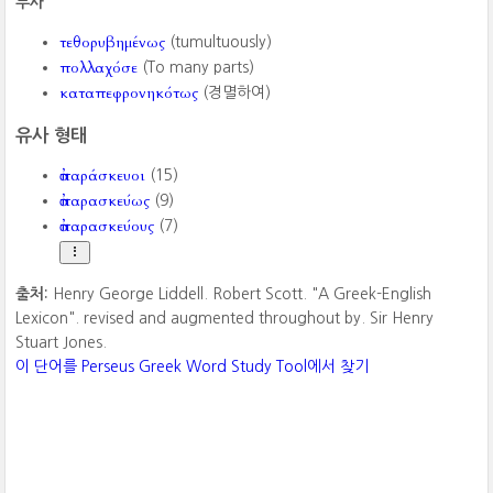
부사
τεθορυβημένως
(tumultuously)
πολλαχόσε
(To many parts)
καταπεφρονηκότως
(경멸하여)
유사 형태
ἀπαράσκευοι
(15)
ἀπαρασκεύως
(9)
ἀπαρασκεύους
(7)
출처:
Henry George Liddell. Robert Scott. "A Greek-English
Lexicon". revised and augmented throughout by. Sir Henry
Stuart Jones.
이 단어를 Perseus Greek Word Study Tool에서 찾기