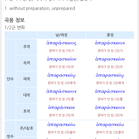
without preparation, unprepared
곡용 정보
1/2군 변화
남/여성
중성
ἀπαράσκευος
ἀπαράσκευον
주격
준비가 안 된 (이)가
준비가 안 된 (것)가
ἀπαρασκεύου
ἀπαρασκεύου
속격
준비가 안 된 (이)의
준비가 안 된 (것)의
ἀπαρασκεύῳ
ἀπαρασκεύῳ
단수
여격
준비가 안 된 (이)에게
준비가 안 된 (것)에게
ἀπαράσκευον
ἀπαράσκευον
대격
준비가 안 된 (이)를
준비가 안 된 (것)를
ἀπαράσκευε
ἀπαράσκευον
호격
준비가 안 된 (이)야
준비가 안 된 (것)야
ἀπαρασκεύω
ἀπαρασκεύω
주/대/호
준비가 안 된 (이)들이
준비가 안 된 (것)들이
쌍수