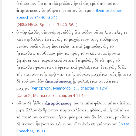
ὁ διώκων, ὥστε πολὺ μᾶλλον ἦν εἰκὸς ἐμὲ ὑπὸ τούτου
ἀπαράσκευον ληφθῆναι ἢ τοῦτον ὑπ ἐμοῦ.
(Demosthenes,
Speeches 31-40,
36:1)
(데모스테네스, Speeches 31-40,
36:1)
ὁ γὰρ ἀγαθὸς οἰκονόμος, εἰδὼς ὅτι οὐδὲν οὕτω λυσιτελές τε
καὶ κερδαλέον ἐστίν, ὡς τὸ μαχόμενον τοὺς πολεμίους
νικᾶν, οὐδὲ οὕτως ἀλυσιτελές τε καὶ ζημιῶδες, ὡς τὸ
ἡττᾶσθαι, προθύμως μὲν τὰ πρὸς τὸ νικᾶν συμφέροντα
ζητήσει καὶ παρασκευάσεται, ἐπιμελῶς δὲ τὰ πρὸς τὸ
ἡττᾶσθαι φέροντα σκέψεται καὶ φυλάξεται, ἐνεργῶς δ, ἂν
τὴν παρασκευὴν ὁρᾷ νικητικὴν οὖσαν, μαχεῖται, οὐχ ἥκιστα
δὲ τούτων, ἐὰν
ἀπαράσκευος
ᾖ, φυλάξεται συνάπτειν
μάχην.
(Xenophon, Memorabilia,
, chapter 4 12:4)
(크세노폰, Memorabilia,
, chapter 4 12:4)
οὕτω δὲ ἦλθον
ἀπαράσκευος
, ὥστε μήτε φίλους μήτε οἰκέτας
μήτε ἄλλον ἄνθρωπον παρακαλέσαι μηδένα, εἰ μὴ τοῦτό γε
τὸ παιδίον, ὃ ἐπικουρῆσαι μέν μοι οὐκ ἂν ἐδύνατο, μηνῦσαι
δὲ ἱκανὸν ἦν βασανιζόμενον, εἴ τι ἐγὼ ἐξημάρτανον·
(Lysias,
Speeches,
39:1)