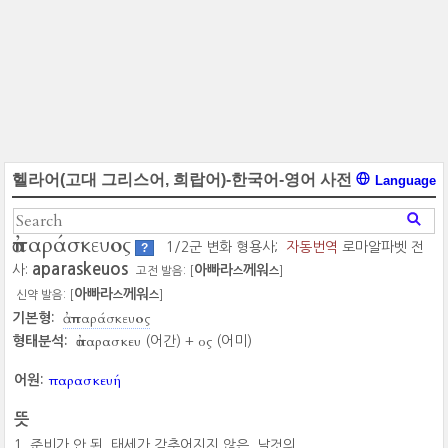
헬라어(고대 그리스어, 희랍어)-한국어-영어 사전
Language
ἀπαράσκευος
1/2군 변화 형용사;
자동번역
로마알파벳 전
?
aparaskeuos
사:
아빠라
께워
고전 발음: [
]
스
스
아빠라
께워
신약 발음: [
]
스
스
ἀπαράσκευος
기본형:
ἀπαρασκευ
ος
형태분석:
(어간) +
(어미)
παρασκευή
어원:
뜻
준비가 안 된, 태세가 갖추어지지 않은, 날것의