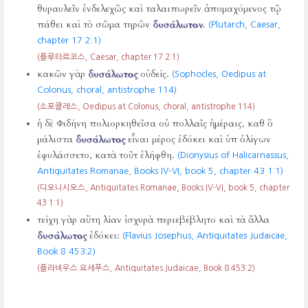
θυραυλεῖν ἐνδελεχῶς καὶ ταλαιπωρεῖν ἀπομαχόμενος τῷ
πάθει καὶ τὸ σῶμα τηρῶν
δυσάλωτον
.
(Plutarch, Caesar,
chapter 17 2:1)
(플루타르코스, Caesar, chapter 17 2:1)
κακῶν γὰρ
δυσάλωτος
οὐδείς.
(Sophocles, Oedipus at
Colonus, choral, antistrophe 114)
(소포클레스, Oedipus at Colonus, choral, antistrophe 114)
ἡ δὲ Φιδήνη πολιορκηθεῖσα οὐ πολλαῖς ἡμέραις, καθ ὃ
μάλιστα
δυσάλωτος
εἶναι μέρος ἐδόκει καὶ ὑπ ὀλίγων
ἐφυλάσσετο, κατὰ τοῦτ ἐλήφθη.
(Dionysius of Halicarnassus,
Antiquitates Romanae, Books IV-VI, book 5, chapter 43 1:1)
(디오니시오스, Antiquitates Romanae, Books IV-VI, book 5, chapter
43 1:1)
τείχη γὰρ αὕτη λίαν ἰσχυρὰ περιεβέβλητο καὶ τὰ ἄλλα
δυσάλωτος
ἐδόκει:
(Flavius Josephus, Antiquitates Judaicae,
Book 8 453:2)
(플라비우스 요세푸스, Antiquitates Judaicae, Book 8 453:2)