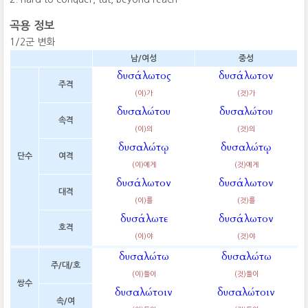
곡용 정보
1/2군 변화
남/여성
중성
δυσάλωτος
δυσάλωτον
주격
(이)가
(것)가
δυσαλώτου
δυσαλώτου
속격
(이)의
(것)의
δυσαλώτῳ
δυσαλώτῳ
단수
여격
(이)에게
(것)에게
δυσάλωτον
δυσάλωτον
대격
(이)를
(것)를
δυσάλωτε
δυσάλωτον
호격
(이)야
(것)야
δυσαλώτω
δυσαλώτω
주/대/호
(이)들이
(것)들이
쌍수
δυσαλώτοιν
δυσαλώτοιν
속/여