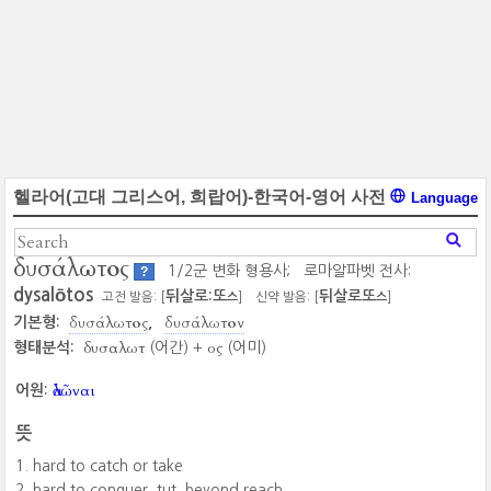
헬라어(고대 그리스어, 희랍어)-한국어-영어 사전
Language
δυσάλωτος
1/2군 변화 형용사;
로마알파벳 전사:
?
dysalōtos
뒤살로:또
뒤살로또
고전 발음: [
]
신약 발음: [
]
스
스
δυσάλωτος
δυσάλωτον
기본형:
δυσαλωτ
ος
형태분석:
(어간) +
(어미)
ἁλῶναι
어원:
뜻
hard to catch or take
hard to conquer, tut, beyond reach