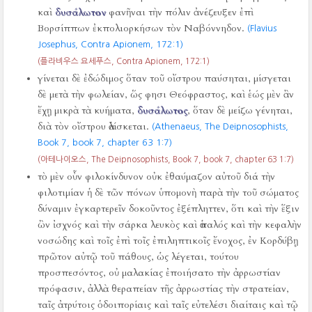
καὶ
δυσάλωτον
φανῆναι τὴν πόλιν ἀνέζευξεν ἐπὶ
Βορσίππων ἐκπολιορκήσων τὸν Ναβόννηδον.
(Flavius
Josephus, Contra Apionem,
172:1)
(플라비우스 요세푸스, Contra Apionem,
172:1)
γίνεται δὲ ἐδώδιμος ὅταν τοῦ οἴστρου παύσηται, μίσγεται
δὲ μετὰ τὴν φωλείαν, ὥς φησι Θεόφραστος, καὶ ἑώς μὲν ἂν
ἔχῃ μικρὰ τὰ κυήματα,
δυσάλωτος
, ὅταν δὲ μείζω γένηται,
διὰ τὸν οἴστρου ἁλίσκεται.
(Athenaeus, The Deipnosophists,
Book 7, book 7, chapter 63 1:7)
(아테나이오스, The Deipnosophists, Book 7, book 7, chapter 63 1:7)
τὸ μὲν οὖν φιλοκίνδυνον οὐκ ἐθαύμαζον αὐτοῦ διά τὴν
φιλοτιμίαν ἡ δὲ τῶν πόνων ὑπομονὴ παρὰ τὴν τοῦ σώματος
δύναμιν ἐγκαρτερεῖν δοκοῦντος ἐξέπληττεν, ὅτι καὶ τὴν ἕξιν
ὢν ἰσχνός καὶ τὴν σάρκα λευκὸς καὶ ἁπαλός καὶ τὴν κεφαλὴν
νοσώδης καὶ τοῖς ἐπὶ τοῖς ἐπιληπτικοῖς ἔνοχος, ἐν Κορδύβῃ
πρῶτον αὐτῷ τοῦ πάθους, ὡς λέγεται, τούτου
προσπεσόντος, οὐ μαλακίας ἐποιήσατο τὴν ἀρρωστίαν
πρόφασιν, ἀλλὰ θεραπείαν τῆς ἀρρωστίας τὴν στρατείαν,
ταῖς ἀτρύτοις ὁδοιπορίαις καὶ ταῖς εὐτελέσι διαίταις καὶ τῷ