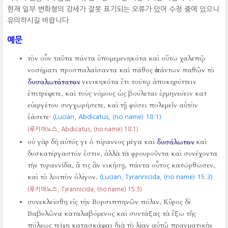
현재 일부 변화형의 강세가 잘못 표기되는 오류가 있어 수정 중에 있으니
유의하시길 바랍니다.
예문
τὸν οὖν ταῦτα πάντα ὑπομεμενηκότα καὶ οὕτω χαλεπῷ
νοσήματι προσπαλαίσαντα καὶ πάθος ἁπάντων παθῶν τὸ
δυσαλωτότατον
νενικηκότα ἔτι τούτῳ ἀποκηρύττειν
ἐπιτρέψετε, καὶ τοὺς νόμους ὡς βούλεται ἑρμηνεύειν κατ
εὐεργέτου συγχωρήσετε, καὶ τῇ φύσει πολεμεῖν αὐτὸν
ἐάσετε·
(Lucian, Abdicatus, (no name) 18:1)
(루키아노스, Abdicatus, (no name) 18:1)
οὐ γὰρ δὴ αὐτός γε ὁ τύραννος μέγα καὶ
δυσάλωτον
καὶ
δυσκατέργαστόν ἐστιν, ἀλλὰ τὰ φρουροῦντα καὶ συνέχοντα
τὴν τυραννίδα, ἅ τις ἂν νικήσῃ, πάντα οὗτος κατώρθωσεν,
καὶ τὸ λοιπὸν ὀλίγον.
(Lucian, Tyrannicida, (no name) 15:3)
(루키아노스, Tyrannicida, (no name) 15:3)
συνεκλείσθη εἰς τὴν Βορσιππηνῶν πόλιν, Κῦρος δὲ
Βαβυλῶνα καταλαβόμενος καὶ συντάξας τὰ ἔξω τῆς
πόλεως τείχη κατασκάψαι διὰ τὸ λίαν αὐτῷ πραγματικὴν