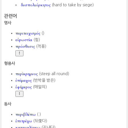
δυσπολιόρκητος
(hard to take by siege)
관련어
명사
περιτειχισμός
()
εὐρωστία
(힘)
πρόσθεσις
(적용)
형용사
περίκρημνος
(steep all round)
ἐπίμαχος
(반박을 받은)
ἐφήμερος
(매일의)
동사
περιβλέπω
( )
ἐπιτρέχω
(뒤쫓다)
καταναλίσκω
(지내다)