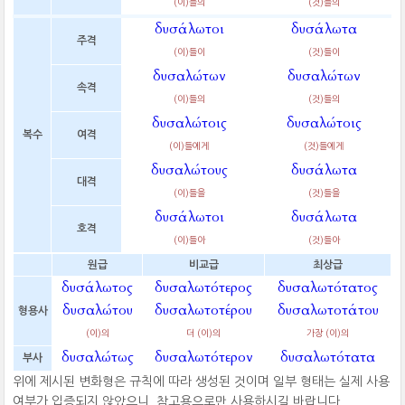
(이)들의
(것)들의
δυσάλωτοι
δυσάλωτα
주격
(이)들이
(것)들이
δυσαλώτων
δυσαλώτων
속격
(이)들의
(것)들의
δυσαλώτοις
δυσαλώτοις
복수
여격
(이)들에게
(것)들에게
δυσαλώτους
δυσάλωτα
대격
(이)들을
(것)들을
δυσάλωτοι
δυσάλωτα
호격
(이)들아
(것)들아
원급
비교급
최상급
δυσάλωτος
δυσαλωτότερος
δυσαλωτότατος
δυσαλώτου
δυσαλωτοτέρου
δυσαλωτοτάτου
형용사
(이)의
더 (이)의
가장 (이)의
δυσαλώτως
δυσαλωτότερον
δυσαλωτότατα
부사
위에 제시된 변화형은 규칙에 따라 생성된 것이며 일부 형태는 실제 사용
여부가 입증되지 않았으니, 참고용으로만 사용하시길 바랍니다.