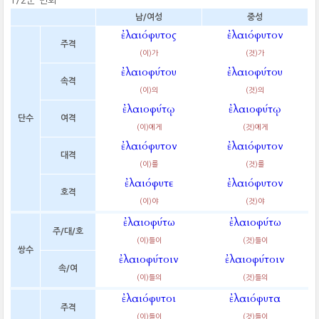
1/2군 변화
남/여성
중성
ἐλαιόφυτος
ἐλαιόφυτον
주격
(이)가
(것)가
ἐλαιοφύτου
ἐλαιοφύτου
속격
(이)의
(것)의
ἐλαιοφύτῳ
ἐλαιοφύτῳ
단수
여격
(이)에게
(것)에게
ἐλαιόφυτον
ἐλαιόφυτον
대격
(이)를
(것)를
ἐλαιόφυτε
ἐλαιόφυτον
호격
(이)야
(것)야
ἐλαιοφύτω
ἐλαιοφύτω
주/대/호
(이)들이
(것)들이
쌍수
ἐλαιοφύτοιν
ἐλαιοφύτοιν
속/여
(이)들의
(것)들의
ἐλαιόφυτοι
ἐλαιόφυτα
주격
(이)들이
(것)들이