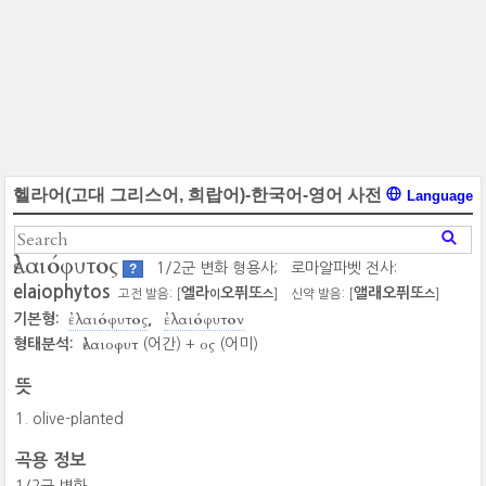
헬라어(고대 그리스어, 희랍어)-한국어-영어 사전
Language
ἐλαιόφυτος
1/2군 변화 형용사;
로마알파벳 전사:
?
elaiophytos
엘라
오퓌또
앨래오퓌또
고전 발음: [
]
신약 발음: [
]
이
스
스
ἐλαιόφυτος
ἐλαιόφυτον
기본형:
ἐλαιοφυτ
ος
형태분석:
(어간) +
(어미)
뜻
olive-planted
곡용 정보