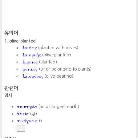
유의어
olive-planted
ἐλαιήεις
(planted with olives)
ἐλαιοφυής
(olive-planted)
ἔμφυτος
(planted)
φυτικός
(of or belonging to plants)
ἐλαιοφόρος
(olive-bearing)
관련어
명사
στυπτηρία
(an astringent earth)
ἁλιεία
(낛)
συνάγκεια
()