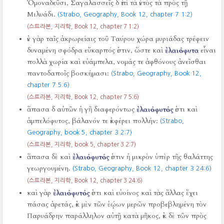
Ὁμοναδεῦσι, Σαγαλασσεῖς δ ἐπὶ τὰ ἐντὸς τὰ πρὸς τῇ
Μιλυάδι.
(Strabo, Geography, Book 12, chapter 7 1:2)
(스트라본, 지리학, Book 12, chapter 7 1:2)
ἐν γὰρ ταῖς ἀκρωρείαις τοῦ Ταύρου χώρα μυριάδας τρέφειν
δυναμένη σφόδρα εὔκαρπός ἐστιν, ὥστε καὶ
ἐλαιόφυτα
εἶναι
πολλὰ χωρία καὶ εὐάμπελα, νομάς τε ἀφθόνους ἀνεῖσθαι
παντοδαποῖς βοσκήμασι:
(Strabo, Geography, Book 12,
chapter 7 5:6)
(스트라본, 지리학, Book 12, chapter 7 5:6)
ἅπασα δ αὐτῶν ἡ γῆ διαφερόντως
ἐλαιόφυτός
ἐστι καὶ
ἀμπελόφυτος, βάλανόν τε ἐκφέρει πολλήν:
(Strabo,
Geography, book 5, chapter 3 2:7)
(스트라본, 지리학, book 5, chapter 3 2:7)
ἅπασα δὲ καὶ
ἐλαιόφυτός
ἐστιν ἡ μικρὸν ὑπὲρ τῆς θαλάττης
γεωργουμένη.
(Strabo, Geography, Book 12, chapter 3 24:6)
(스트라본, 지리학, Book 12, chapter 3 24:6)
καὶ γὰρ
ἐλαιόφυτός
ἐστι καὶ εὐοίνος καὶ τὰς ἄλλας ἔχει
πάσας ἀρετάς, ἐκ μὲν τῶν ἑῴων μερῶν προβεβλημένη τὸν
Παρυάδρην παράλληλον αὐτῇ κατὰ μῆκος, ἐκ δὲ τῶν πρὸς