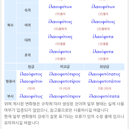
ἐλαιοφύτων
ἐλαιοφύτων
속격
(이)들의
(것)들의
ἐλαιοφύτοις
ἐλαιοφύτοις
복수
여격
(이)들에게
(것)들에게
ἐλαιοφύτους
ἐλαιόφυτα
대격
(이)들을
(것)들을
ἐλαιόφυτοι
ἐλαιόφυτα
호격
(이)들아
(것)들아
원급
비교급
최상급
ἐλαιόφυτος
ἐλαιοφυτότερος
ἐλαιοφυτότατος
ἐλαιοφύτου
ἐλαιοφυτοτέρου
ἐλαιοφυτοτάτου
형용사
(이)의
더 (이)의
가장 (이)의
ἐλαιοφύτως
ἐλαιοφυτότερον
ἐλαιοφυτότατα
부사
위에 제시된 변화형은 규칙에 따라 생성된 것이며 일부 형태는 실제 사용
여부가 입증되지 않았으니, 참고용으로만 사용하시길 바랍니다.
현재 일부 변화형의 강세가 잘못 표기되는 오류가 있어 수정 중에 있으니
유의하시길 바랍니다.