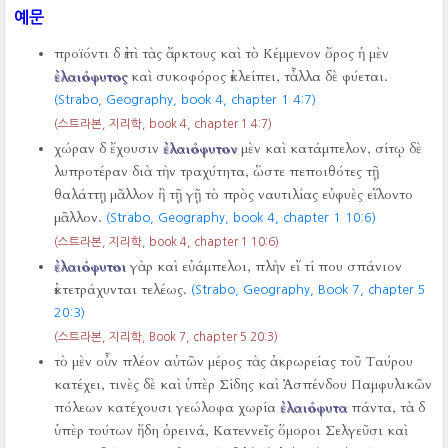
예문
προϊόντι δ ἐπὶ τὰς ἄρκτους καὶ τὸ Κέμμενον ὄρος ἡ μὲν
ἐλαιόφυτος
καὶ συκοφόρος ἐκλείπει, τἆλλα δὲ φύεται.
(Strabo, Geography, book 4, chapter 1 4:7)
(스트라본, 지리학, book 4, chapter 1 4:7)
χώραν δ ἔχουσιν
ἐλαιόφυτον
μὲν καὶ κατάμπελον, σίτῳ δὲ
λυπροτέραν διὰ τὴν τραχύτητα, ὥστε πεποιθότες τῇ
θαλάττῃ μᾶλλον ἢ τῇ γῇ τὸ πρὸς ναυτιλίας εὐφυὲς εἵλοντο
μᾶλλον.
(Strabo, Geography, book 4, chapter 1 10:6)
(스트라본, 지리학, book 4, chapter 1 10:6)
ἐλαιόφυτοι
γὰρ καὶ εὐάμπελοι, πλὴν εἴ τί που σπάνιον
ἐκτετράχυνται τελέως.
(Strabo, Geography, Book 7, chapter 5
20:3)
(스트라본, 지리학, Book 7, chapter 5 20:3)
τὸ μὲν οὖν πλέον αὐτῶν μέρος τὰς ἀκρωρείας τοῦ Ταύρου
κατέχει, τινὲς δὲ καὶ ὑπὲρ Σίδης καὶ Ἀσπένδου Παμφυλικῶν
πόλεων κατέχουσι γεώλοφα χωρία
ἐλαιόφυτα
πάντα, τὰ δ
ὑπὲρ τούτων ἤδη ὀρεινά, Κατεννεῖς ὅμοροι Σελγεῦσι καὶ