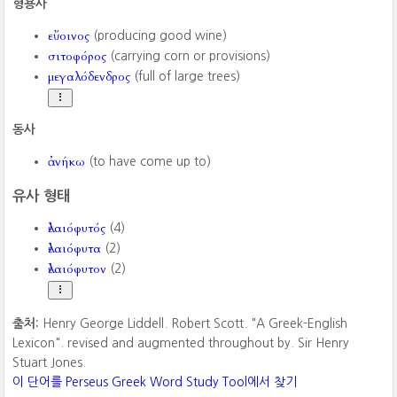
형용사
εὔοινος
(producing good wine)
σιτοφόρος
(carrying corn or provisions)
μεγαλόδενδρος
(full of large trees)
동사
ἀνήκω
(to have come up to)
유사 형태
ἐλαιόφυτός
(4)
ἐλαιόφυτα
(2)
ἐλαιόφυτον
(2)
출처:
Henry George Liddell. Robert Scott. "A Greek-English
Lexicon". revised and augmented throughout by. Sir Henry
Stuart Jones.
이 단어를 Perseus Greek Word Study Tool에서 찾기