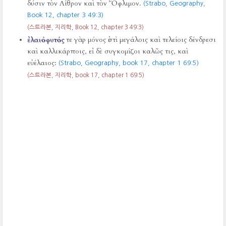
δύσιν τὸν Λίθρον καὶ τὸν Ὄφλιμον.
(Strabo, Geography,
Book 12, chapter 3 49:3)
(스트라본, 지리학, Book 12, chapter 3 49:3)
ἐλαιόφυτός
τε γὰρ μόνος ἐστὶ μεγάλοις καὶ τελείοις δένδρεσι
καὶ καλλικάρποις, εἰ δὲ συγκομίζοι καλῶς τις, καὶ
εὐέλαιος:
(Strabo, Geography, book 17, chapter 1 69:5)
(스트라본, 지리학, book 17, chapter 1 69:5)