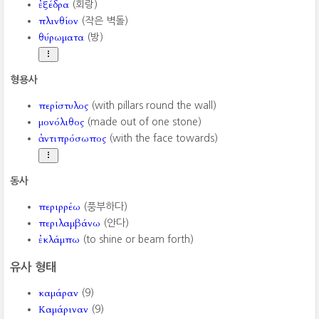
ἐξέδρα
(회랑)
πλινθίον
(작은 벽돌)
θύρωματα
(방)
형용사
περίστυλος
(with pillars round the wall)
μονόλιθος
(made out of one stone)
ἀντιπρόσωπος
(with the face towards)
동사
περιρρέω
(풍부하다)
περιλαμβάνω
(안다)
ἐκλάμπω
(to shine or beam forth)
유사 형태
καμάραν
(9)
Καμάριναν
(9)