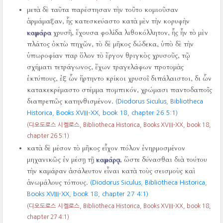
μετὰ δὲ ταῦτα παρέστησαν τὴν τοῦτο κομιοῦσαν
ἁρμάμαξαν, ἧς κατεσκεύαστο κατὰ μὲν τὴν κορυφὴν
καμάρα
χρυσῆ, ἔχουσα φολίδα λιθοκόλλητον, ἧς ἦν τὸ μὲν
πλάτος ὀκτὼ πηχῶν, τὸ δὲ μῆκος δώδεκα, ὑπὸ δὲ τὴν
ὑπωροφίαν παρ ὅλον τὸ ἔργον θριγκὸς χρυσοῦς, τῷ
σχήματι τετράγωνος, ἔχων τραγελάφων προτομὰς
ἐκτύπους, ἐξ ὧν ἤρτηντο κρίκοι χρυσοῖ διπάλαιστοι, δι ὧν
κατακεκρέμαστο στέμμα πομπικόν, χρώμασι παντοδαποῖς
διαπρεπῶς κατηνθισμένον.
(Diodorus Siculus, Bibliotheca
Historica, Books XVIII-XX, book 18, chapter 26 5:1)
(디오도로스 시켈로스, Bibliotheca Historica, Books XVIII-XX, book 18,
chapter 26 5:1)
κατὰ δὲ μέσον τὸ μῆκος εἶχον πόλον ἐνηρμοσμένον
μηχανικῶς ἐν μέσῃ τῇ
καμάρᾳ
, ὥστε δύνασθαι διὰ τούτου
τὴν καμάραν ἀσάλευτον εἶναι κατὰ τοὺς σεισμοὺς καὶ
ἀνωμάλους τόπους.
(Diodorus Siculus, Bibliotheca Historica,
Books XVIII-XX, book 18, chapter 27 4:1)
(디오도로스 시켈로스, Bibliotheca Historica, Books XVIII-XX, book 18,
chapter 27 4:1)