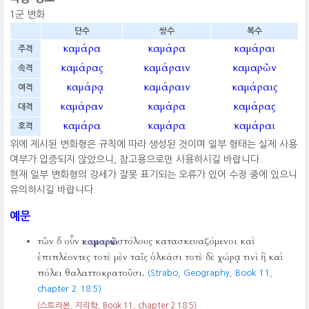
1군 변화
단수
쌍수
복수
καμάρα
καμάρα
καμάραι
주격
καμάρας
καμάραιν
καμαρῶν
속격
καμάρᾳ
καμάραιν
καμάραις
여격
καμάραν
καμάρα
καμάρας
대격
καμάρα
καμάρα
καμάραι
호격
위에 제시된 변화형은 규칙에 따라 생성된 것이며 일부 형태는 실제 사용
여부가 입증되지 않았으니, 참고용으로만 사용하시길 바랍니다.
현재 일부 변화형의 강세가 잘못 표기되는 오류가 있어 수정 중에 있으니
유의하시길 바랍니다.
예문
τῶν δ οὖν
καμαρῶν
στόλους κατασκευαζόμενοι καὶ
ἐπιπλέοντες τοτὲ μὲν ταῖς ὁλκάσι τοτὲ δὲ χώρᾳ τινὶ ἢ καὶ
πόλει θαλαττοκρατοῦσι.
(Strabo, Geography, Book 11,
chapter 2 18:5)
(스트라본, 지리학, Book 11, chapter 2 18:5)