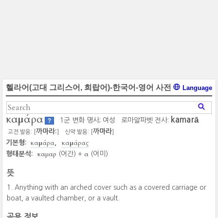
헬라어(고대 그리스어, 희랍어)-한국어-영어 사전
Language
καμάρα
kamarā
1군 변화 명사; 여성
로마알파벳 전사:
?
까마라:
까마라
고전 발음: [
]
신약 발음: [
]
καμάρα
καμάρας
기본형:
καμαρ
α
형태분석:
(어간) +
(어미)
뜻
Anything with an arched cover such as a covered carriage or
boat, a vaulted chamber, or a vault.
곡용 정보