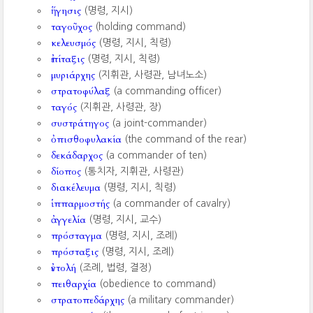
ἥγησις
(명령, 지시)
ταγοῦχος
(holding command)
κελευσμός
(명령, 지시, 칙령)
ἐπίταξις
(명령, 지시, 칙령)
μυριάρχης
(지휘관, 사령관, 남녀노소)
στρατοφύλαξ
(a commanding officer)
ταγός
(지휘관, 사령관, 장)
συστράτηγος
(a joint-commander)
ὀπισθοφυλακία
(the command of the rear)
δεκάδαρχος
(a commander of ten)
δίοπος
(통치자, 지휘관, 사령관)
διακέλευμα
(명령, 지시, 칙령)
ἱππαρμοστής
(a commander of cavalry)
ἀγγελία
(명령, 지시, 교수)
πρόσταγμα
(명령, 지시, 조례)
πρόσταξις
(명령, 지시, 조례)
ἐντολή
(조례, 법령, 결정)
πειθαρχία
(obedience to command)
στρατοπεδάρχης
(a military commander)