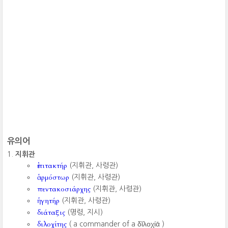
유의어
지휘관
ἐπιτακτήρ
(지휘관, 사령관)
ἁρμόστωρ
(지휘관, 사령관)
πεντακοσιάρχης
(지휘관, 사령관)
ἡγητήρ
(지휘관, 사령관)
διάταξις
(명령, 지시)
διλοχίτης
( a commander of a δῐλοχίᾱ ‎)