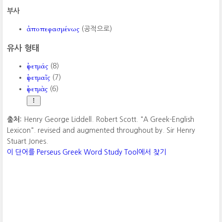
부사
ἀποπεφασμένως
(공적으로)
유사 형태
ἐφετμάς
(8)
ἐφετμαῖς
(7)
ἐφετμὰς
(6)
출처:
Henry George Liddell. Robert Scott. "A Greek-English
Lexicon". revised and augmented throughout by. Sir Henry
Stuart Jones.
이 단어를 Perseus Greek Word Study Tool에서 찾기