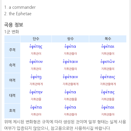
a commander
the Ephetae
곡용 정보
1군 변화
단수
쌍수
복수
ἐφέτης
ἐφέτα
ἐφέται
주격
지휘관이
지휘관들이
지휘관들이
ἐφέτου
ἐφέταιν
ἐφετῶν
속격
지휘관의
지휘관들의
지휘관들의
ἐφέτῃ
ἐφέταιν
ἐφέταις
여격
지휘관에게
지휘관들에게
지휘관들에게
ἐφέτην
ἐφέτα
ἐφέτας
대격
지휘관을
지휘관들을
지휘관들을
ἐφέτα
ἐφέτα
ἐφέται
호격
지휘관아
지휘관들아
지휘관들아
위에 제시된 변화형은 규칙에 따라 생성된 것이며 일부 형태는 실제 사용
여부가 입증되지 않았으니, 참고용으로만 사용하시길 바랍니다.