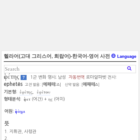
헬라어(고대 그리스어, 희랍어)-한국어-영어 사전
Language
ἐφέτης
1군 변화 명사; 남성
자동번역
로마알파벳 전사:
?
ephetēs
에페떼:
애패떼
고전 발음: [
]
신약 발음: [
]
스
스
ἐφέτης
ἐφέτου
기본형:
ἐφετ
ης
형태분석:
(어간) +
(어미)
ἐφίημι
어원:
뜻
지휘관, 사령관