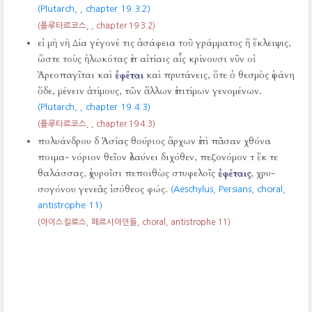
(Plutarch,
, chapter 19 3:2)
(플루타르코스,
, chapter 19 3:2)
εἰ μὴ νὴ Δία γέγονέ τις ἀσάφεια τοῦ γράμματος ἢ ἔκλειψις,
ὥστε τοὺς ἡλωκότας ἐπ αἰτίαις αἷς κρίνουσι νῦν οἱ
Ἀρεοπαγῖται καὶ
ἐφέται
καὶ πρυτάνεις, ὅτε ὁ θεσμὸς ἐφάνη
ὅδε, μένειν ἀτίμους, τῶν ἄλλων ἐπιτίμων γενομένων.
(Plutarch,
, chapter 19 4:3)
(플루타르코스,
, chapter 19 4:3)
πολυάνδρου δ Ἀσίας θούριος ἄρχων ἐπὶ πᾶσαν χθόνα
ποιμα- νόριον θεῖον ἐλαύνει διχόθεν, πεζονόμον τ ἔκ τε
θαλάσσας, ἐχυροῖσι πεποιθὼς στυφελοῖς
ἐφέταις
, χρυ-
σογόνου γενεᾶς ἰσόθεος φώς.
(Aeschylus, Persians, choral,
antistrophe 11)
(아이스킬로스, 페르시아인들, choral, antistrophe 11)