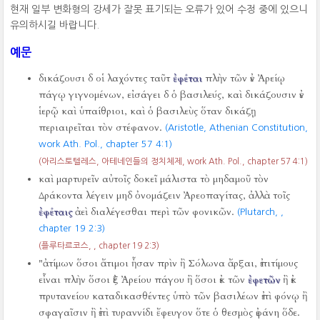
현재 일부 변화형의 강세가 잘못 표기되는 오류가 있어 수정 중에 있으니
유의하시길 바랍니다.
예문
δικάζουσι δ οἱ λαχόντες ταῦτ
ἐφέται
πλὴν τῶν ἐν Ἀρείῳ
πάγῳ γιγνομένων, εἰσάγει δ ὁ βασιλεύς, καὶ δικάζουσιν ἐν
ἱερῷ καὶ ὑπαίθριοι, καὶ ὁ βασιλεὺς ὅταν δικάζῃ
περιαιρεῖται τὸν στέφανον.
(Aristotle, Athenian Constitution,
work Ath. Pol., chapter 57 4:1)
(아리스토텔레스, 아테네인들의 정치체제, work Ath. Pol., chapter 57 4:1)
καὶ μαρτυρεῖν αὐτοῖς δοκεῖ μάλιστα τὸ μηδαμοῦ τὸν
Δράκοντα λέγειν μηδ ὀνομάζειν Ἀρεοπαγίτας, ἀλλὰ τοῖς
ἐφέταις
ἀεὶ διαλέγεσθαι περὶ τῶν φονικῶν.
(Plutarch,
,
chapter 19 2:3)
(플루타르코스,
, chapter 19 2:3)
"ἀτίμων ὅσοι ἄτιμοι ἦσαν πρὶν ἢ Σόλωνα ἄρξαι, ἐπιτίμους
εἶναι πλὴν ὅσοι ἐξ Ἀρείου πάγου ἢ ὅσοι ἐκ τῶν
ἐφετῶν
ἢ ἐκ
πρυτανείου καταδικασθέντες ὑπὸ τῶν βασιλέων ἐπὶ φόνῳ ἢ
σφαγαῖσιν ἢ ἐπὶ τυραννίδι ἔφευγον ὅτε ὁ θεσμὸς ἐφάνη ὅδε.