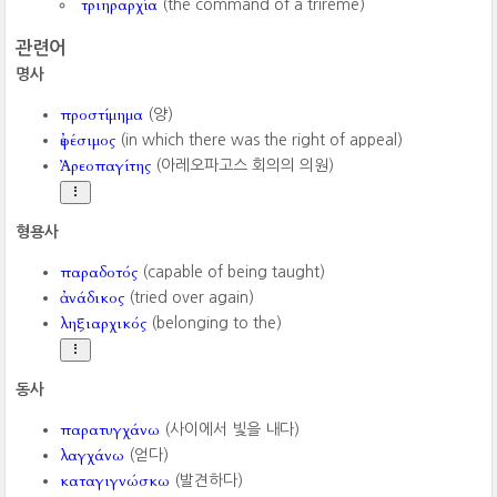
τριηραρχία
(the command of a trireme)
관련어
명사
προστίμημα
(양)
ἐφέσιμος
(in which there was the right of appeal)
Ἀρεοπαγίτης
(아레오파고스 회의의 의원)
형용사
παραδοτός
(capable of being taught)
ἀνάδικος
(tried over again)
ληξιαρχικός
(belonging to the)
동사
παρατυγχάνω
(사이에서 빛을 내다)
λαγχάνω
(얻다)
καταγιγνώσκω
(발견하다)