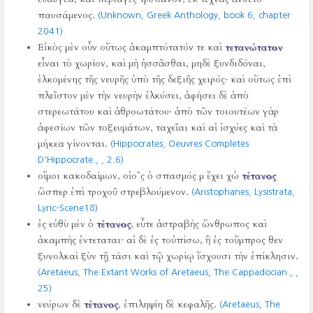
παυσάμενος.
(Unknown, Greek Anthology, book 6, chapter
2041)
Εἰκὸς μὲν οὖν οὕτως ἀκαμπτότατόν τε καὶ
τετανώτατον
εἶναι τὸ χωρίον, καὶ μὴ ἡσσᾶσθαι, μηδὲ ξυνδιδόναι,
ἑλκομένης τῆς νευρῆς ὑπὸ τῆς δεξιῆς χειρός‧ καὶ οὕτως ἐπὶ
πλεῖστον μὲν τὴν νευρὴν ἑλκύσει, ἀφήσει δὲ ἀπὸ
στερεωτάτου καὶ ἀθροωτάτου‧ ἀπὸ τῶν τοιουτέων γὰρ
ἀφεσίων τῶν τοξευμάτων, ταχεῖαι καὶ αἱ ἰσχύες καὶ τὰ
μήκεα γίνονται.
(Hippocrates, Oeuvres Completes
D'Hippocrate.,
, 2.6)
οἴμοι κακοδαίμων, οἱο῀ς ὁ σπασμός μ ἔχει χὠ
τέτανος
ὥσπερ ἐπὶ τροχοῦ στρεβλούμενον.
(Aristophanes, Lysistrata,
Lyric-Scene18)
ἐς εὐθὺ μὲν ὁ
τέτανος
, εὖτε ἀστραβὴς ὥνθρωπος καὶ
ἀκαμπὴς ἐντεταται· αἱ δὲ ἐς τοὐπίσω, ἢ ἐς τοὔμπρος θεν
ξυνολκαὶ ξὺν τῇ τάσι καὶ τῷ χωρίῳ ἴσχουσι τὴν ἐπίκλησιν.
(Aretaeus, The Extant Works of Aretaeus, The Cappadocian.,
,
25)
νεύρων δὲ
τέτανος
, ἐπιληψίη δὲ κεφαλῆς.
(Aretaeus, The