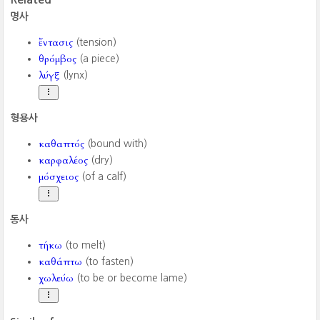
명사
ἔντασις
(tension)
θρόμβος
(a piece)
λύγξ
(lynx)
형용사
καθαπτός
(bound with)
καρφαλέος
(dry)
μόσχειος
(of a calf)
동사
τήκω
(to melt)
καθάπτω
(to fasten)
χωλεύω
(to be or become lame)