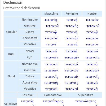
Declension
First/Second declension
Masculine
Feminine
Neuter
τετανός
τετανή
τετανόν
Nominative
τετανοῦ
τετανῆς
τετανοῦ
Genitive
τετανῷ
τετανῇ
τετανῷ
Singular
Dative
τετανόν
τετανήν
τετανόν
Accusative
τετανέ
τετανή
τετανόν
Vocative
τετανώ
τετανά
τετανώ
N/A/V
Dual
τετανοῖν
τεταναῖν
τετανοῖν
G/D
τετανοί
τεταναί
τετανά
Nominative
τετανῶν
τετανῶν
τετανῶν
Genitive
τετανοῖς
τεταναῖς
τετανοῖς
Plural
Dative
τετανούς
τετανάς
τετανά
Accusative
τετανοί
τεταναί
τετανά
Vocative
Positive
Comparative
Superlative
τετανός
τετανώτερος
τετανώτατος
Adjective