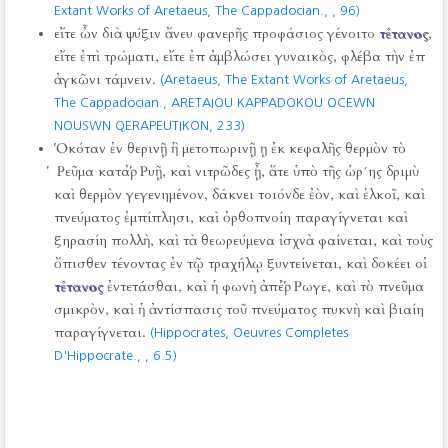
Extant Works of Aretaeus, The Cappadocian.,
,
96)
εἴτε ὦν διὰ ψύξιν ἄνευ φανερῆς προφάσιος γένοιτο
τέτανος
,
εἴτε ἐπὶ τρώματι, εἴτε ἐπ ἀμβλώσει γυναικὸς, φλέβα τὴν ἐπ
ἀγκῶνι τάμνειν.
(Aretaeus, The Extant Works of Aretaeus,
The Cappadocian., ARETAIOU KAPPADOKOU OCEWN
NOUSWN QERAPEUTIKON,
233)
Ὁκόταν ἐν θερινῇ ἢ μετοπωρινῇ ῃ ἐκ κεφαλῆς θερμὸν τὸ
Ῥεῦμα καταῤῬυῇ, καὶ νιτρῶδες ᾖ, ἅτε ὑπὸ τῆς ὡρ´ης δριμὺ
καὶ θερμὸν γεγενημένον, δάκνει τοιόνδε ἐὸν, καὶ ἑλκοῖ, καὶ
πνεύματος ἐμπίπλησι, καὶ ὀρθοπνοίη παραγίγνεται καὶ
ξηρασίη πολλὴ, καὶ τὰ θεωρεύμενα ἰσχνὰ φαίνεται, καὶ τοὺς
ὄπισθεν τένοντας ἐν τῷ τραχήλῳ ξυντείνεται, καὶ δοκέει οἱ
τέτανος
ἐντετάσθαι, καὶ ἡ φωνὴ ἀπέῤῬωγε, καὶ τὸ πνεῦμα
σμικρὸν, καὶ ἡ ἀντίσπασις τοῦ πνεύματος πυκνὴ καὶ βιαίη
παραγίγνεται.
(Hippocrates, Oeuvres Completes
D'Hippocrate.,
, 6.5)