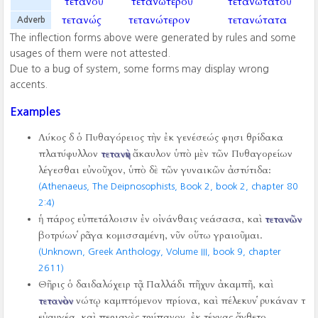
τετανοῦ
τετανωτεροῦ
τετανωτατοῦ
τετανώς
τετανώτερον
τετανώτατα
Adverb
The inflection forms above were generated by rules and some
usages of them were not attested.
Due to a bug of system, some forms may display wrong
accents.
Examples
Λύκος δ ὁ Πυθαγόρειος τὴν ἐκ γενέσεώς φησι θρίδακα
πλατύφυλλον
τετανὴν
ἄκαυλον ὑπὸ μὲν τῶν Πυθαγορείων
λέγεσθαι εὐνοῦχον, ὑπὸ δὲ τῶν γυναικῶν ἀστύτιδα:
(Athenaeus, The Deipnosophists, Book 2, book 2, chapter 80
2:4)
ἡ πάρος εὐπετάλοισιν ἐν οἰνάνθαις νεάσασα, καὶ
τετανῶν
βοτρύων ῥᾶγα κομισσαμένη, νῦν οὕτω γραιοῦμαι.
(Unknown, Greek Anthology, Volume III, book 9, chapter
2611)
Θῆρις ὁ δαιδαλόχειρ τᾷ Παλλάδι πῆχυν ἀκαμπῆ, καὶ
τετανὸν
νώτῳ καμπτόμενον πρίονα, καὶ πέλεκυν ῥυκάναν τ
εὐαυγέα, καὶ περιαγὲς τρύπανον, ἐκ τέχνας ἄνθετο