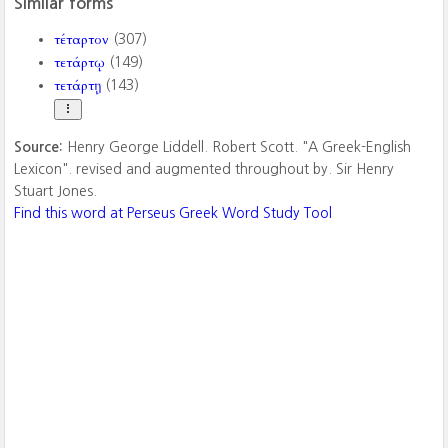
Similar forms
τέταρτον
(307)
τετάρτῳ
(149)
τετάρτῃ
(143)
Source:
Henry George Liddell. Robert Scott. "A Greek-English
Lexicon". revised and augmented throughout by. Sir Henry
Stuart Jones.
Find this word at Perseus Greek Word Study Tool