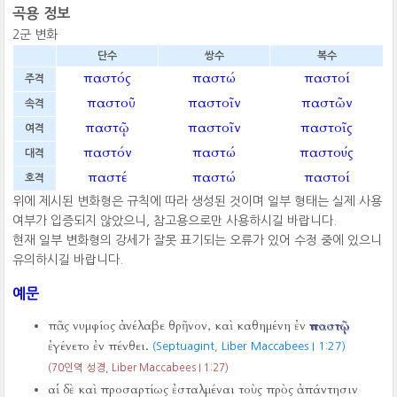
곡용 정보
2군 변화
단수
쌍수
복수
παστός
παστώ
παστοί
주격
παστοῦ
παστοῖν
παστῶν
속격
παστῷ
παστοῖν
παστοῖς
여격
παστόν
παστώ
παστούς
대격
παστέ
παστώ
παστοί
호격
위에 제시된 변화형은 규칙에 따라 생성된 것이며 일부 형태는 실제 사용
여부가 입증되지 않았으니, 참고용으로만 사용하시길 바랍니다.
현재 일부 변화형의 강세가 잘못 표기되는 오류가 있어 수정 중에 있으니
유의하시길 바랍니다.
예문
πᾶς νυμφίος ἀνέλαβε θρῆνον, καὶ καθημένη ἐν
παστῷ
ἐγένετο ἐν πένθει.
(Septuagint, Liber Maccabees I 1:27)
(70인역 성경, Liber Maccabees I 1:27)
αἱ δὲ καὶ προσαρτίως ἐσταλμέναι τοὺς πρὸς ἀπάντησιν