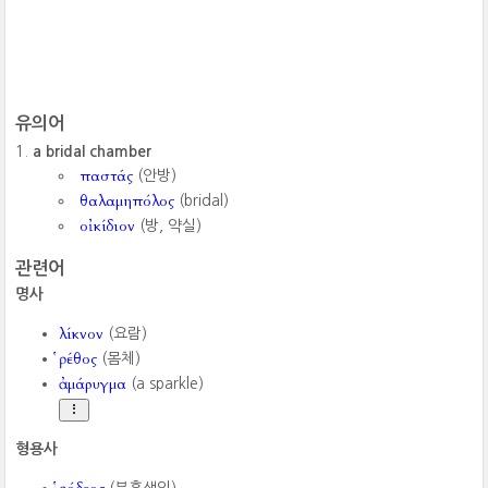
유의어
a bridal chamber
παστάς
(안방)
θαλαμηπόλος
(bridal)
οἰκίδιον
(방, 약실)
관련어
명사
λίκνον
(요람)
ῥέθος
(몸체)
ἀμάρυγμα
(a sparkle)
형용사