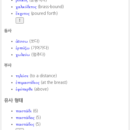
ῥόδεος
(분홍색의)
χαλκόδετος
(brass-bound)
ἔκχυτος
(poured forth)
동사
ἀΐσσω
(쏘다)
ἑρπύζω
(기어가다)
χωλεύω
(멈추다)
부사
τηλόσε
(to a distance)
ἐπιμαστίδιος
(at the breast)
ἐφύπερθε
(above)
유사 형태
παστάδι
(6)
παστάδας
(5)
παστάδος
(5)