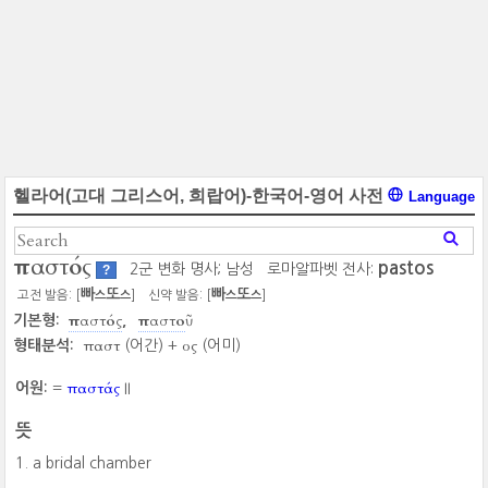
헬라어(고대 그리스어, 희랍어)-한국어-영어 사전
Language
παστός
pastos
2군 변화 명사; 남성
로마알파벳 전사:
?
빠
또
빠
또
고전 발음: [
]
신약 발음: [
]
스
스
스
스
παστός
παστοῦ
기본형:
παστ
ος
형태분석:
(어간) +
(어미)
παστάς
어원:
=
II
뜻
a bridal chamber