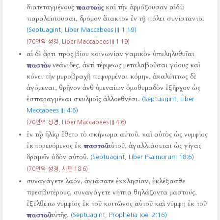
διατεταγμένους
παστοὺς
καὶ τὴν ἁρμόζουσαν αἰδὼ
παραλείπουσαι, δρόμον ἄτακτον ἐν τῇ πόλει συνίσταντο.
(Septuagint, Liber Maccabees III 1:19)
(70인역 성경, Liber Maccabees III 1:19)
αἱ δὲ ἄρτι πρὸς βίου κοινωνίαν γαμικὸν ὑπεληλυθυῖαι
παστὸν
νεάνιδες, ἀντὶ τέρψεως μεταλαβοῦσαι γόους καὶ
κόνει τὴν μυροβραχῆ πεφυρμέναι κόμην, ἀκαλύπτως δὲ
ἀγόμεναι, θρῆνον ἀνθ ὑμεναίων ὁμοθυμαδὸν ἐξῆρχον ὡς
ἐσπαραγμέναι σκυλμοῖς ἀλλοεθνέσι.
(Septuagint, Liber
Maccabees III 4:6)
(70인역 성경, Liber Maccabees III 4:6)
ἐν τῷ ἡλίῳ ἔθετο τὸ σκήνωμα αὐτοῦ. καὶ αὐτὸς ὡς νυμφίος
ἐκπορευόμενος ἐκ
παστοῦ
αὐτοῦ, ἀγαλλιάσεται ὡς γίγας
δραμεῖν ὁδὸν αὐτοῦ.
(Septuagint, Liber Psalmorum 18:6)
(70인역 성경, 시편 18:6)
συναγάγετε λαόν, ἁγιάσατε ἐκκλησίαν, ἐκλέξασθε
πρεσβυτέρους, συναγάγετε νήπια θηλάζοντα μαστούς,
ἐξελθέτω νυμφίος ἐκ τοῦ κοιτῶνος αὐτοῦ καὶ νύμφη ἐκ τοῦ
παστοῦ
αὐτῆς.
(Septuagint, Prophetia Ioel 2:16)