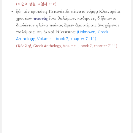
(70인역 성경, 요엘서 2:16)
ἤδη μὲν κροκόεις Πιτανάτιδι πίτνατο νύμφᾳ Κλειναρέτᾳ
χρυσέων
παστὸς
ἔσω θαλάμων, καδεμόνες δ ἤλποντο
διωλένιον φλόγα πεύκας ἅψειν ἀμφοτέραις ἀνσχόμενοι
παλάμαις, Δημὼ καὶ Νίκιππος:
(Unknown, Greek
Anthology, Volume II, book 7, chapter 7111)
(작자 미상, Greek Anthology, Volume II, book 7, chapter 7111)