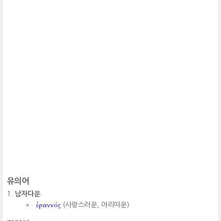
유의어
남자다운
ἐραννός
(사랑스러운, 아리따운)