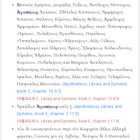
Ὀδυσσεὺς Λαέρτου, Διομήδης Τυδέως, Ἀντίλοχος Νέστορος,
Ἀγαπήνωρ
Ἀγκαίου, Σθένελος Καπανέως, Ἀμφίμαχος
Κτεάτου, Θάλπιος Εὐρύτου, Μέγης Φυλέως, Ἀμφίλοχος
Ἀμφιαράου, Μενεσθεὺς Πετεώ, Σχεδίος <καὶ> Ἐπίστροφος
<Ἰφίτου>, Πολύξενος Ἀγασθένους, Πηνέλεως
<Ἱππαλκίμου>, Λήιτος <Ἀλέκτορος>, Αἰάς Οἰλέως,
Ἀσκάλαφος καὶ Ιἄλμενος Ἄρεος, Ἐλεφήνωρ Χαλκώδοντος,
Εὔμηλος Ἀδμήτου, Πολυποίτης Πειρίθου, Λεοντεὺς
Κορώνου, Ποδαλείριος καὶ Μαχάων Ἀσκληπιοῦ,
Φιλοκτήτης Ποίαντος, Εὐρύπυλος Εὐαίμονος, Πρωτεσίλαος
Ιφίκλου, Μενέλαος Ἀτρέως, Αἰάς καὶ Τεῦκρος Τελαμῶνος,
Πάτροκλος Μενοιτίου.
(Apollodorus, Library and Epitome,
book 3, chapter 10 9:3)
(아폴로도로스, Library and Epitome, book 3, chapter 10 9:3)
Ἀρκάδων
Ἀγαπήνωρ
ναῦς ζ.
(Apollodorus, Library and
Epitome, book E, chapter 3 17:8)
(아폴로도로스, Library and Epitome, book E, chapter 3 17:8)
τῶν δὲ ναυαγησάντων περὶ τὸν Καφηρέα ἄλλος ἀλλαχῆ
φέρεται, Γουνεὺς μὲν εἰς Λιβύην, Ἄντιφος δὲ ὁ Θεσσαλοῦ