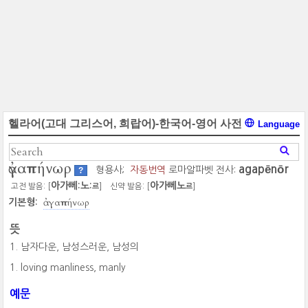
헬라어(고대 그리스어, 희랍어)-한국어-영어 사전
Language
ἀγαπήνωρ
agapēnōr
형용사;
자동번역
로마알파벳 전사:
?
아가뻬:노:
아가뻬노
고전 발음: [
]
신약 발음: [
]
르
르
ἀγαπήνωρ
기본형:
뜻
남자다운, 남성스러운, 남성의
loving manliness, manly
예문