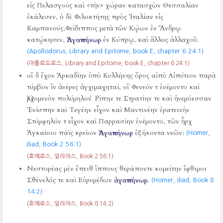
εἰς Πελασγοὺς καὶ <τὴν> χώραν κατασχὼν Θεσσαλίαν
ἐκάλεσεν, ὁ δὲ Φιλοκτήτης πρὸς Ἰταλίαν εἰς
Καμπανούς,Φείδιππος μετὰ τῶν Κῴων ἐν Ἄνδρῳ
κατῴκησεν,
Ἀγαπήνωρ
ἐν Κύπρῳ, καὶ ἄλλος ἀλλαχοῦ.
(Apollodorus, Library and Epitome, book E, chapter 6 24:1)
(아폴로도로스, Library and Epitome, book E, chapter 6 24:1)
οἳ δ ἔχον Ἀρκαδίην ὑπὸ Κυλλήνης ὄρος αἰπὺ Αἰπύτιον παρὰ
τύμβον ἵν ἀνέρες ἀγχιμαχηταί, οἳ Φενεόν τ ἐνέμοντο καὶ
Ὀρχομενὸν πολύμηλον Ῥίπην τε Στρατίην τε καὶ ἠνεμόεσσαν
Ἐνίσπην καὶ Τεγέην εἶχον καὶ Μαντινέην ἐρατεινὴν
Στύμφηλόν τ εἶχον καὶ Παρρασίην ἐνέμοντο, τῶν ἦρχ
Ἀγκαίοιο πάϊς κρείων
Ἀγαπήνωρ
ἑξήκοντα νεῶν:
(Homer,
Iliad, Book 2 56:1)
(호메로스, 일리아스, Book 2 56:1)
Νεστορέας μὲν ἔπειθ ἵππους θεράποντε κομείτην ἴφθιμοι
Σθένελός τε καὶ Εὐρυμέδων
ἀγαπήνωρ
.
(Homer, Iliad, Book 8
14:2)
(호메로스, 일리아스, Book 8 14:2)