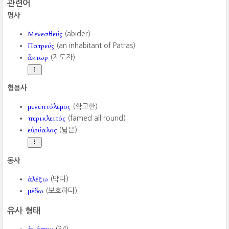
관련어
명사
Μενεσθεύς
(abider)
Πατρεύς
(an inhabitant of Patras)
ἄκτωρ
(지도자)
형용사
μενεπτόλεμος
(확고한)
περικλειτός
(famed all round)
εὐρύαλος
(넓은)
동사
ἀλέξω
(막다)
μέδω
(보호하다)
유사 형태