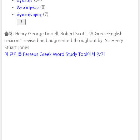
ἀγάπην
(34)
Ἀγαπήνωρ
(8)
ἀγαπήνορος
(7)
출처:
Henry George Liddell. Robert Scott. "A Greek-English
Lexicon". revised and augmented throughout by. Sir Henry
Stuart Jones.
이 단어를 Perseus Greek Word Study Tool에서 찾기