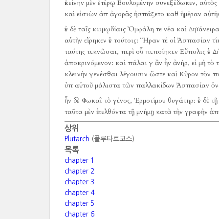
ἐκείνην μὲν ἑτέρῳ Βουλομένην συνεξέδωκεν, αὐτὸ
καὶ εἰσιὼν ἀπ ἀγορᾶς ἠσπάζετο καθ ἡμέραν αὐτὴν
ἐν δὲ ταῖς κωμῳδίαις Ὀμφάλη τε νέα καὶ Δηϊάνει
αὐτὴν εἴρηκεν ἐν τούτοις:
Ἥραν τέ οἱ Ἀσπασίαν τί
ταύτης τεκνῶσαι, περὶ οὗ πεποίηκεν Εὔπολις ἐν Δ
ἀποκρινόμενον:
καὶ πάλαι γ ἂν ἦν ἀνήρ, εἰ μὴ τ
κλεινὴν γενέσθαι λέγουσιν ὥστε καὶ Κῦρον τὸν 
ὑπ αὐτοῦ μάλιστα τῶν παλλακίδων Ἀσπασίαν ὀν
ἦν δὲ Φωκαῒ τὸ γένος, Ἑρμοτίμου θυγάτηρ:
ἐν δὲ 
ταῦτα μὲν ἐπελθόντα τῇ μνήμῃ κατὰ τὴν γραφὴν 
상위
Plutarch
(플루타르코스)
목록
chapter 1
chapter 2
chapter 3
chapter 4
chapter 5
chapter 6