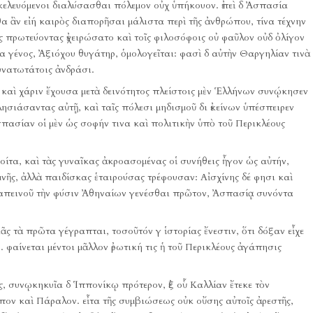
κελευόμενοι διαλύσασθαι πόλεμον οὐχ ὑπήκουον.
ἐπεὶ δ Ἀσπασία
θα ἂν εἰή καιρὸς διαπορῆσαι μάλιστα περὶ τῆς ἀνθρώπου, τίνα τέχνην
ς πρωτεύοντας ἐχειρώσατο καὶ τοῖς φιλοσόφοις οὐ φαῦλον οὐδ ὀλίγον
ία γένος, Ἀξιόχου θυγάτηρ, ὁμολογεῖται:
φασὶ δ αὐτὴν Θαργηλίαν τινὰ
υνατωτάτοις ἀνδράσι.
η καὶ χάριν ἔχουσα μετὰ δεινότητος πλείστοις μὲν Ἑλλήνων συνῴκησεν
ησιάσαντας αὐτῇ, καὶ ταῖς πόλεσι μηδισμοῦ δι ἐκείνων ὑπέσπειρεν
σπασίαν οἱ μὲν ὡς σοφήν τινα καὶ πολιτικὴν ὑπὸ τοῦ Περικλέους
οίτα, καὶ τὰς γυναῖκας ἀκροασομένας οἱ συνήθεις ἦγον ὡς αὐτήν,
μνῆς, ἀλλὰ παιδίσκας ἑταιρούσας τρέφουσαν:
Αἰσχίνης δέ φησι καὶ
ταπεινοῦ τὴν φύσιν Ἀθηναίων γενέσθαι πρῶτον, Ἀσπασίᾳ συνόντα
ᾶς τὰ πρῶτα γέγραπται, τοσοῦτόν γ ἱστορίας ἔνεστιν, ὅτι δόξαν εἶχε
.
φαίνεται μέντοι μᾶλλον ἐρωτική τις ἡ τοῦ Περικλέους ἀγάπησις
, συνῳκηκυῖα δ Ἱππονίκῳ πρότερον, ἐξ οὗ Καλλίαν ἔτεκε τὸν
ππον καὶ Πάραλον.
εἶτα τῆς συμβιώσεως οὐκ οὔσης αὐτοῖς ἀρεστῆς,