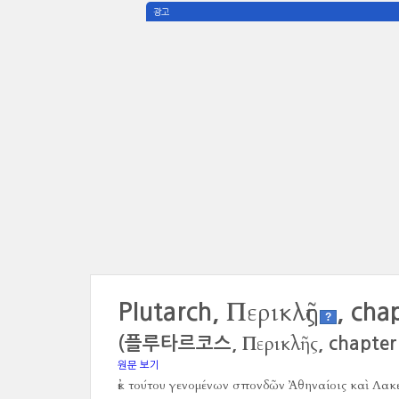
광고
Περικλῆς
Plutarch,
, cha
?
Περικλῆς
(플루타르코스,
, chapter
원문 보기
ἐκ τούτου γενομένων σπονδῶν Ἀθηναίοις καὶ Λακεδ