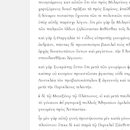
ποιησάμενος κατ αὐτῶν ὅτι τὸν πρὸς Μιλησίους 
χαριζόμενος δοκεῖ πρᾶξαι τὰ πρὸς Σαμίους, ἐνταῦ
ἢ δύναμιν τοσαύτην ἔχουσα τῶν τε πολιτικῶν τοὺ
ὑπὲρ αὑτῆς παρέσχε λόγον.
ὅτι μὲν γὰρ ἦν Μιλησ
τῶν παλαιῶν Ιἄδων ζηλώσασαν ἐπιθέσθαι τοῖς δ
καὶ γὰρ ἡ Θαργηλία τό τ εἶδος εὐπρεπὴς γενομέν
ἀνδράσι, πάντας δὲ προσεποίησε βασιλεῖ τοὺς πλ
ἀρχὰς δυνατωτάτων ὄντων καὶ μεγίστων.
τὴν δ Ἀ
σπουδασθῆναι λέγουσι:
καὶ γὰρ Σωκράτης ἔστιν ὅτε μετὰ τῶν γνωρίμων ἐφ
καίπερ οὐ κοσμίου προεστῶσαν ἐργασίας οὐδὲ σε
Λυσικλέα τὸν προβατοκάπηλον ἐξ ἀγεννοῦς καὶ 
μετὰ τὴν Περικλέους τελευτήν.
ἐν δὲ τῷ Μενεξένῳ τῷ Πλάτωνος, εἰ καὶ μετὰ παιδι
τὸ γύναιον ἐπὶ ῥητορικῇ πολλοῖς Ἀθηναίων ὁμιλεῖν
γενομένη πρὸς Ἀσπασίαν.
ἦν μὲν γὰρ αὐτῷ γυνὴ προσήκουσα μὲν κατὰ γένος
πλούσιον:
ἔτεκε δὲ καὶ παρὰ τῷ Περικλεῖ Ξάνθι