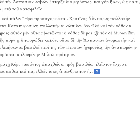
ς δὲ τὴν Ἀσπασίαν λαβὼν ἔστερξε διαφερόντως.
καὶ γὰρ ἐξιών, ὥς φασι,
 μετὰ τοῦ καταφιλεῖν.
ρα καὶ πάλιν Ἥρα προσαγορεύεται.
Κρατῖνος δ ἄντικρυς παλλακὴν
κτει Καταπυγοσύνη παλλακὴν κυνώπιδα.
δοκεῖ δὲ καὶ τὸν νόθον ἐκ
ήμοις αὐτὸν μὲν οὕτως ἐρωτῶντα:
ὁ νόθος δέ μοι ζῇ·
τὸν δὲ Μυρωνίδην
ὸ τῆς πόρνης ὑπωρρώδει κακόν.
οὕτω δὲ τὴν Ἀσπασίαν ὀνομαστὴν καὶ
πολεμήσαντα βασιλεῖ περὶ τῆς τῶν Περσῶν ἡγεμονίας τὴν ἀγαπωμένην
ομάσαι, καλουμένην Μιλτὼ πρότερον.
τῇ μάχῃ Κύρυ πεσόντος ἀπαχθεῖσα πρὸς βασιλέα πλεῖστον ἴσχυσε.
ἀπώσασθαι καὶ παρελθεῖν ἴσως ἀπάνθρωπον ἦν.
?