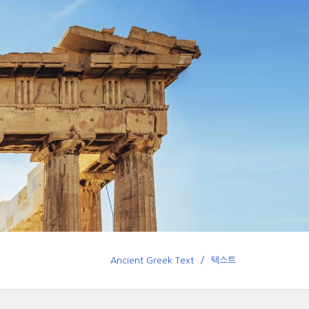
Ancient Greek Text
텍스트