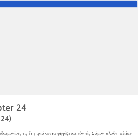
pter 24
 24)
αιμονίοις εἰς ἔτη τριάκοντα ψηφίζεται τὸν εἰς Σάμον πλοῦν, αἰτίαν