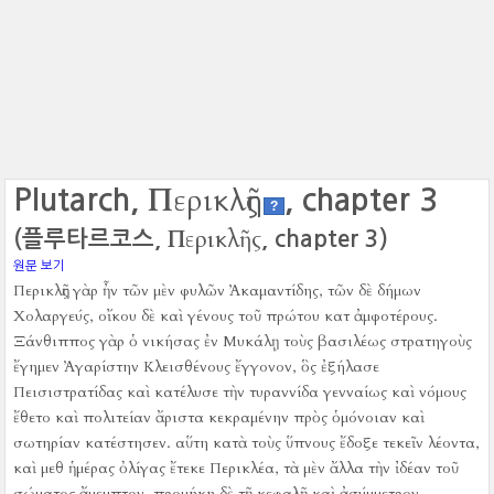
Περικλῆς
Plutarch,
, chapter 3
?
Περικλῆς
(플루타르코스,
, chapter 3)
원문 보기
Περικλῆς γὰρ ἦν τῶν μὲν φυλῶν Ἀκαμαντίδης, τῶν δὲ δήμων
Χολαργεύς, οἴκου δὲ καὶ γένους τοῦ πρώτου κατ ἀμφοτέρους.
Ξάνθιππος γὰρ ὁ νικήσας ἐν Μυκάλῃ τοὺς βασιλέως στρατηγοὺς
ἔγημεν Ἀγαρίστην Κλεισθένους ἔγγονον, ὃς ἐξήλασε
Πεισιστρατίδας καὶ κατέλυσε τὴν τυραννίδα γενναίως καὶ νόμους
ἔθετο καὶ πολιτείαν ἄριστα κεκραμένην πρὸς ὁμόνοιαν καὶ
σωτηρίαν κατέστησεν.
αὕτη κατὰ τοὺς ὕπνους ἔδοξε τεκεῖν λέοντα,
καὶ μεθ ἡμέρας ὀλίγας ἔτεκε Περικλέα, τὰ μὲν ἄλλα τὴν ἰδέαν τοῦ
σώματος ἄμεμπτον, προμήκη δὲ τῇ κεφαλῇ καὶ ἀσύμμετρον.