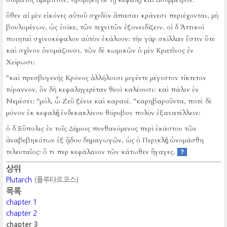
ὅθεν αἱ μὲν εἰκόνες αὐτοῦ σχεδὸν ἅπασαι κράνεσι περιέχονται, μὴ
βουλομένων, ὡς ἐοίκε, τῶν τεχνιτῶν ἐξονειδίζειν.
οἱ δ Ἀττικοὶ
ποιηταὶ σχινοκέφαλον αὐτὸν ἐκάλουν:
τὴν γὰρ σκίλλαν ἔστιν ὅτε
καὶ σχῖνον ὀνομάζουσι.
τῶν δὲ κωμικῶν ὁ μὲν Κρατῖνος ἐν
Χείρωσι:
"καὶ πρεσβυγενὴς Κρόνος ἀλλήλοισι μιγέντε μέγιστον τίκτετον
τύραννον, ὃν δὴ κεφαληγερέταν θεοὶ καλέουσι:
καὶ πάλιν ἐν
Νεμέσει:
"μόλ, ὦ Ζεῦ ξένιε καὶ καραιέ.
"καρηβαροῦντα, ποτὲ δὲ
μόνον ἐκ κεφαλῆς ἑνδεκακλίνου θόρυβον πολὺν ἐξανατέλλειν:
ὁ δ Εὔπολις ἐν τοῖς Δήμοις πυνθανόμενος περὶ ἑκάστου τῶν
ἀναβεβηκότων ἐξ ᾅδου δημαγωγῶν, ὡς ὁ Περικλῆς ὠνομάσθη
τελευταῖος:
ὅ τι περ κεφάλαιον τῶν κάτωθεν ἤγαγες.
?
상위
Plutarch
(플루타르코스)
목록
chapter 1
chapter 2
chapter 3