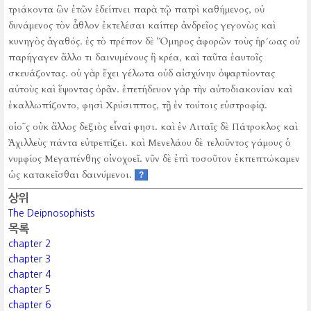
τριάκοντα ὢν ἐτῶν ἐδείπνει παρὰ τῷ πατρὶ καθήμενος, οὐ
δυνάμενος τὸν ἆθλον ἐκτελέσαι καίπερ ἀνδρεῖος γεγονὼς καὶ
κυνηγὸς ἀγαθός.
ἐς τὸ πρέπον δὲ Ὅμηρος ἀφορῶν τοὺς ἡρ´ωας οὐ
παρήγαγεν ἄλλο τι δαινυμένους ἢ κρέα, καὶ ταῦτα ἑαυτοῖς
σκευάζοντας.
οὐ γὰρ ἔχει γέλωτα οὐδ αἰσχύνην ὀψαρτύοντας
αὐτοὺς καὶ ἕψοντας ὁρᾶν.
ἐπετήδευον γὰρ τὴν αὐτοδιακονίαν καὶ
ἐκαλλωπίζοντο, φησὶ Χρύσιππος, τῇ ἐν τούτοις εὐστροφίᾳ.
οἱο῀ς οὐκ ἄλλος δεξιὸς εἶναί φησι.
καὶ ἐν Λιταῖς δὲ Πάτροκλος καὶ
Ἀχιλλεὺς πάντα εὐτρεπίζει.
καὶ Μενελάου δὲ τελοῦντος γάμους ὁ
νυμφίος Μεγαπένθης οἰνοχοεῖ.
νῦν δὲ ἐπὶ τοσοῦτον ἐκπεπτώκαμεν
ὡς κατακεῖσθαι δαινύμενοι.
?
상위
The Deipnosophists
목록
chapter 2
chapter 3
chapter 4
chapter 5
chapter 6