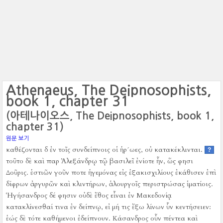
Athenaeus, The Deipnosophists,
book 1, chapter 31
(아테나이오스, The Deipnosophists, book 1,
chapter 31)
원문 보기
καθέζονται δ ἐν τοῖς συνδείπνοις οἱ ἡρ´ωες, οὐ κατακέκλινται.
?
τοῦτο δὲ καὶ παρ Ἀλεξάνδρῳ τῷ βασιλεῖ ἐνίοτε ἦν, ὥς φησι
Δοῦρις.
ἑστιῶν γοῦν ποτε ἡγεμόνας εἰς ἑξακισχιλίους ἐκάθισεν ἐπὶ
δίφρων ἀργυρῶν καὶ κλιντήρων, ἁλουργοῖς περιστρώσας ἱματίοις.
Ἡγήσανδρος δέ φησιν οὐδὲ ἔθος εἶναι ἐν Μακεδονίᾳ
κατακλίνεσθαί τινα ἐν δείπνῳ, εἰ μή τις ἔξω λίνων ὗν κεντήσειεν:
ἑώς δὲ τότε καθήμενοι ἐδείπνουν.
Κάσανδρος οὖν πέντεα καὶ