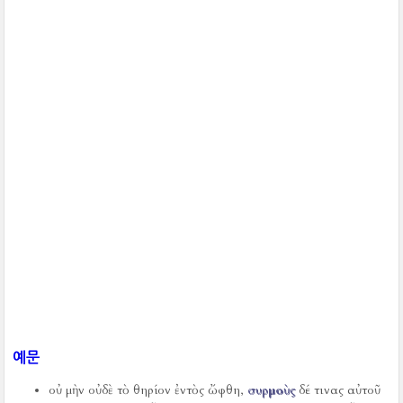
예문
οὐ μὴν οὐδὲ τὸ θηρίον ἐντὸς ὤφθη,
συρμοὺς
δέ τινας αὐτοῦ