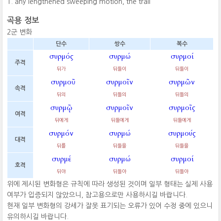
any lengthened sweeping motion, the trail
곡용 정보
2군 변화
단수
쌍수
복수
συρμός
συρμώ
συρμοί
주격
뒤가
뒤들이
뒤들이
συρμοῦ
συρμοῖν
συρμῶν
속격
뒤의
뒤들의
뒤들의
συρμῷ
συρμοῖν
συρμοῖς
여격
뒤에게
뒤들에게
뒤들에게
συρμόν
συρμώ
συρμούς
대격
뒤를
뒤들을
뒤들을
συρμέ
συρμώ
συρμοί
호격
뒤야
뒤들아
뒤들아
위에 제시된 변화형은 규칙에 따라 생성된 것이며 일부 형태는 실제 사용
여부가 입증되지 않았으니, 참고용으로만 사용하시길 바랍니다.
현재 일부 변화형의 강세가 잘못 표기되는 오류가 있어 수정 중에 있으니
유의하시길 바랍니다.