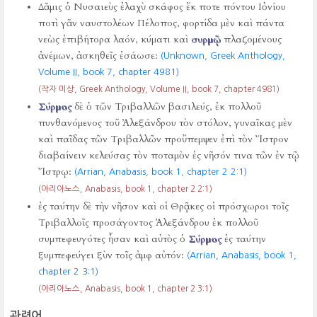
Δᾶμις ὁ Νυσαιεὺς ἐλαχὺ σκάφος ἔκ ποτε πόντου Ιὀνίου
ποτὶ γᾶν ναυστολέων Πέλοπος, φορτίδα μὲν καὶ πάντα
νεὼς ἐπιβήτορα λαόν, κύματι καὶ
συρμῷ
πλαζομένους
ἀνέμων, ἀσκηθεῖς ἐσάωσε:
(Unknown, Greek Anthology,
Volume II, book 7, chapter 4981)
(작자 미상, Greek Anthology, Volume II, book 7, chapter 4981)
Σύρμος
δὲ ὁ τῶν Τριβαλλῶν βασιλεύς, ἐκ πολλοῦ
πυνθανόμενος τοῦ Ἀλεξάνδρου τὸν στόλον, γυναῖκας μὲν
καὶ παῖδας τῶν Τριβαλλῶν προὔπεμψεν ἐπὶ τὸν Ἴστρον
διαβαίνειν κελεύσας τὸν ποταμὸν ἐς νῆσόν τινα τῶν ἐν τῷ
Ἴστρῳ:
(Arrian, Anabasis, book 1, chapter 2 2:1)
(아리아노스, Anabasis, book 1, chapter 2 2:1)
ἐς ταύτην δὲ τὴν νῆσον καὶ οἱ Θρᾷκες οἱ πρόσχωροι τοῖς
Τριβαλλοῖς προσάγοντος Ἀλεξάνδρου ἐκ πολλοῦ
συμπεφευγότες ἦσαν καὶ αὐτὸς ὁ
Σύρμος
ἐς ταύτην
ξυμπεφεύγει ξὺν τοῖς ἀμφ αὐτόν:
(Arrian, Anabasis, book 1,
chapter 2 3:1)
(아리아노스, Anabasis, book 1, chapter 2 3:1)
관련어