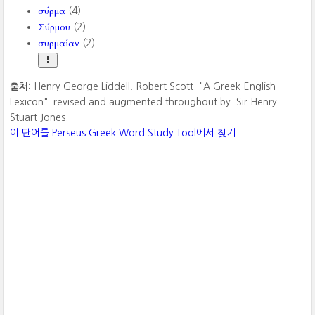
σύρμα
(4)
Σύρμου
(2)
συρμαίαν
(2)
출처:
Henry George Liddell. Robert Scott. "A Greek-English
Lexicon". revised and augmented throughout by. Sir Henry
Stuart Jones.
이 단어를 Perseus Greek Word Study Tool에서 찾기