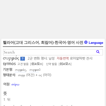
헬라어(고대 그리스어, 희랍어)-한국어-영어 사전
Language
συρμός
2군 변화 명사; 남성
자동번역
로마알파벳 전사:
?
syrmos
쉬
모
쉬
모
고전 발음: [
]
신약 발음: [
]
르
스
르
스
συρμός
συρμοῦ
기본형:
συρμ
ος
형태분석:
(어간) +
(어미)
σύρω
어원:
뜻
뒤