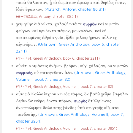
παρὰ θάλασσαν, ᾗ τὸ δωμάτιον ἀφεώρα καὶ θυρίδες ἦσαν,
ἰδεῖν ἔφασκον.
(Plutarch, Antony, chapter 86 3:1)
(플루타르코스, Antony, chapter 86 3:1)
χειμερίην διὰ νύκτα, χαλαζήεντά τε
συρμὸν
καὶ νιφετὸν
φεύγων καὶ κρυόεντα πάγον, μουνολέων, καὶ δὴ
κεκακωμένος ἀθρόα γυῖα, ἦλθε φιλοκρήμνων αὖλιν ἐς
αἰγινόμων.
(Unknown, Greek Anthology, book 6, chapter
2211)
(작자 미상, Greek Anthology, book 6, chapter 2211)
οὐκέτι κοιμάσεις ἀνέμων βρόμον, οὐχὶ χάλαζαν, οὐ νιφετῶν
συρμούς
, οὐ παταγεῦσαν ἅλα.
(Unknown, Greek Anthology,
Volume II, book 7, chapter 82)
(작자 미상, Greek Anthology, Volume II, book 7, chapter 82)
οὗτος ὁ Καλλαίσχρου κενεὸς τάφος, ὃν βαθὺ χεῦμα ἔσφηλεν
Λιβυκῶν ἐνδρομέοντα πόρων,
συρμὸς
ὅτ Ὠρίωνος
ἀνεστρώφησε θαλάσσης βένθος ὑπὸ στυγερῆς οἴδματα
πανδυσίης.
(Unknown, Greek Anthology, Volume II, book 7,
chapter 3951)
(작자 미상, Greek Anthology, Volume II, book 7, chapter 3951)