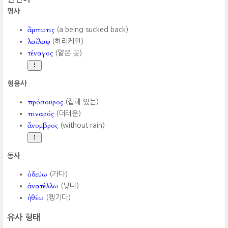
명사
ἄμπωτις
(a being sucked back)
λαῖλαψ
(허리케인)
τέναγος
(얕은 곳)
형용사
πρόσουρος
(접해 있는)
πιναρός
(더러운)
ἄνομβρος
(without rain)
동사
ὁδεύω
(가다)
ἀνατέλλω
(낳다)
ἠθέω
(켕기다)
유사 형태