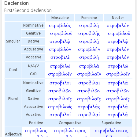
Declension
First/Second declension
Masculine
Feminine
Neuter
στροβιλός
στροβιλή
στροβιλόν
Nominative
στροβιλοῦ
στροβιλῆς
στροβιλοῦ
Genitive
στροβιλῷ
στροβιλῇ
στροβιλῷ
Singular
Dative
στροβιλόν
στροβιλήν
στροβιλόν
Accusative
στροβιλέ
στροβιλή
στροβιλόν
Vocative
στροβιλώ
στροβιλά
στροβιλώ
N/A/V
Dual
στροβιλοῖν
στροβιλαῖν
στροβιλοῖν
G/D
στροβιλοί
στροβιλαί
στροβιλά
Nominative
στροβιλῶν
στροβιλῶν
στροβιλῶν
Genitive
στροβιλοῖς
στροβιλαῖς
στροβιλοῖς
Plural
Dative
στροβιλούς
στροβιλάς
στροβιλά
Accusative
στροβιλοί
στροβιλαί
στροβιλά
Vocative
Positive
Comparative
Superlative
στροβιλός
στροβιλώτερος
στροβιλώτατος
Adjective