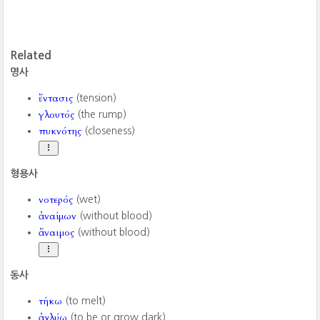
Related
명사
ἔντασις
(tension)
γλουτός
(the rump)
πυκνότης
(closeness)
형용사
νοτερός
(wet)
ἀναίμων
(without blood)
ἄναιμος
(without blood)
동사
τήκω
(to melt)
ἀχλύω
(to be or grow dark)