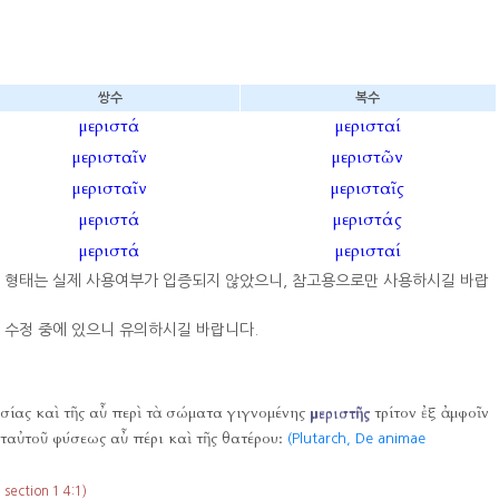
쌍수
복수
μεριστά
μερισταί
μερισταῖν
μεριστῶν
μερισταῖν
μερισταῖς
μεριστά
μεριστάς
μεριστά
μερισταί
부 형태는 실제 사용여부가 입증되지 않았으니, 참고용으로만 사용하시길 바랍
 수정 중에 있으니 유의하시길 바랍니다.
ὐσίας καὶ τῆς αὖ περὶ τὰ σώματα γιγνομένης
μεριστῆς
τρίτον ἐξ ἀμφοῖν
 ταὐτοῦ φύσεως αὖ πέρι καὶ τῆς θατέρου:
(Plutarch, De animae
ection 1 4:1)