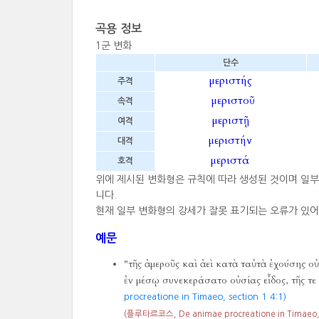
곡용 정보
1군 변화
단수
μεριστής
주격
μεριστοῦ
속격
μεριστῇ
여격
μεριστήν
대격
μεριστά
호격
위에 제시된 변화형은 규칙에 따라 생성된 것이며 일
니다.
현재 일부 변화형의 강세가 잘못 표기되는 오류가 있어
예문
"τῆς ἀμεροῦς καὶ ἀεὶ κατὰ ταὐτὰ ἐχούσης ο
ἐν μέσῳ συνεκεράσατο οὐσίας εἶδος, τῆς τε
procreatione in Timaeo, section 1 4:1)
(플루타르코스, De animae procreatione in Timaeo, s