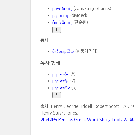
μοναδικός
(consisting of units)
μεριστός
(divided)
ἀσύνθετος
(단순한)
동사
ἐνδιατρίβω
(빈둥거리다)
유사 형태
μεριστὸν
(8)
μεριστὴν
(7)
μεριστῶν
(5)
출처:
Henry George Liddell. Robert Scott. "A Gre
Henry Stuart Jones.
이 단어를 Perseus Greek Word Study Tool에서 찾