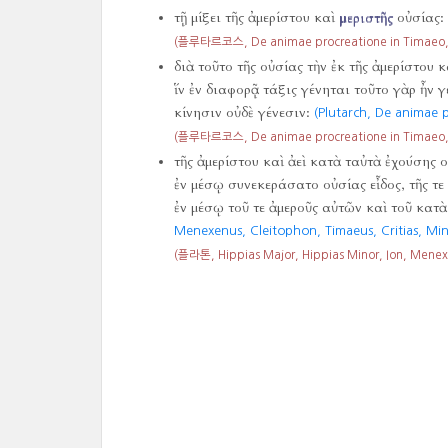
τῇ μίξει τῆς ἀμερίστου καὶ
μεριστῆς
οὐσίας:
(플루타르코스, De animae procreatione in Timaeo, s
διὰ τοῦτο τῆς οὐσίας τὴν ἐκ τῆς ἀμερίστου κ
ἵν ἐν διαφορᾷ τάξις γένηται τοῦτο γὰρ ἦν 
κίνησιν οὐδὲ γένεσιν:
(Plutarch, De animae p
(플루타르코스, De animae procreatione in Timaeo, s
τῆς ἀμερίστου καὶ ἀεὶ κατὰ ταὐτὰ ἐχούσης 
ἐν μέσῳ συνεκεράσατο οὐσίας εἶδος, τῆς τε
ἐν μέσῳ τοῦ τε ἀμεροῦς αὐτῶν καὶ τοῦ κατ
Menexenus, Cleitophon, Timaeus, Critias, Mi
(플라톤, Hippias Major, Hippias Minor, Ion, Menexe