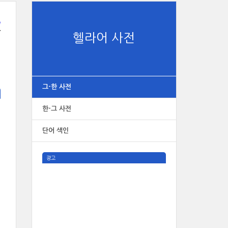
e
헬라어 사전
그-한 사전
한-그 사전
단어 색인
광고