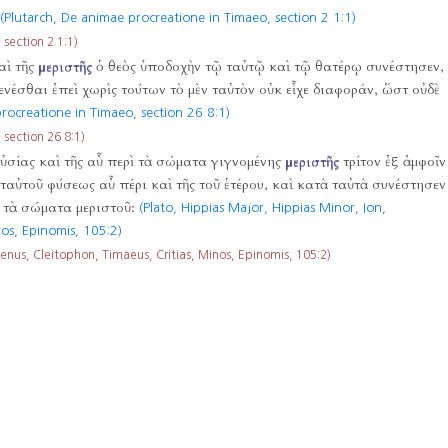
(Plutarch, De animae procreatione in Timaeo, section 2 1:1)
ection 2 1:1)
αὶ τῆς
μεριστῆς
ὁ θεὸς ὑποδοχὴν τῷ ταὐτῷ καὶ τῷ θατέρῳ συνέστησεν,
γενέσθαι ἐπεὶ χωρὶς τούτων τὸ μὲν ταὐτὸν οὐκ εἶχε διαφοράν, ὥστ οὐδὲ
rocreatione in Timaeo, section 26 8:1)
ection 26 8:1)
οὐσίας καὶ τῆς αὖ περὶ τὰ σώματα γιγνομένης
μεριστῆς
τρίτον ἐξ ἀμφοῖν
 ταὐτοῦ φύσεως αὖ πέρι καὶ τῆς τοῦ ἑτέρου, καὶ κατὰ ταὐτὰ συνέστησεν
ὰ τὰ σώματα μεριστοῦ:
(Plato, Hippias Major, Hippias Minor, Ion,
nos, Epinomis,
105:2)
nus, Cleitophon, Timaeus, Critias, Minos, Epinomis,
105:2)