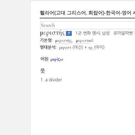
헬라어(고대 그리스어, 희랍어)-한국어-영어 
μεριστής
1군 변화 명사; 남성
로마알파벳 
?
μεριστής
μεριστοῦ
기본형:
μεριστ
ης
형태분석:
(어간) +
(어미)
μερίζω
어원:
뜻
a divider