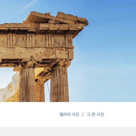
헬라어 사전
그-한 사전