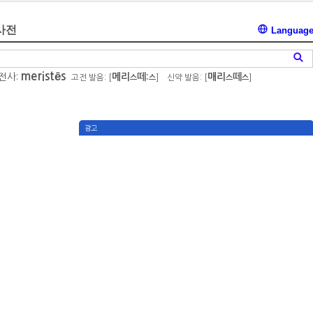
사전
Languag
meristēs
전사:
메리
떼:
매리
떼
고전 발음: [
]
신약 발음: [
]
스
스
스
스
광고