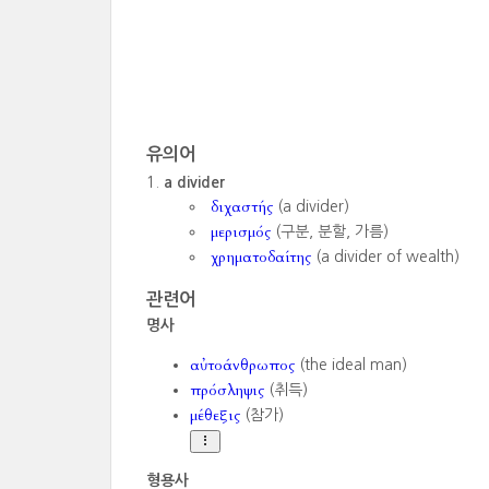
유의어
a divider
διχαστής
(a divider)
μερισμός
(구분, 분할, 가름)
χρηματοδαίτης
(a divider of wealth)
관련어
명사
αὐτοάνθρωπος
(the ideal man)
πρόσληψις
(취득)
μέθεξις
(참가)
형용사