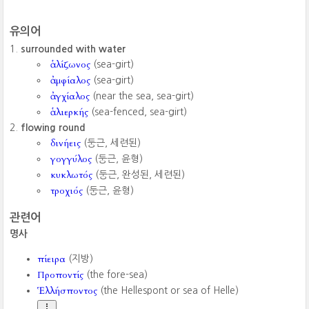
유의어
surrounded with water
ἁλίζωνος
(sea-girt)
ἀμφίαλος
(sea-girt)
ἀγχίαλος
(near the sea, sea-girt)
ἁλιερκής
(sea-fenced, sea-girt)
flowing round
δινήεις
(둥근, 세련된)
γογγύλος
(둥근, 윤형)
κυκλωτός
(둥근, 완성된, 세련된)
τροχιός
(둥근, 윤형)
관련어
명사
πίειρα
(지방)
Προποντίς
(the fore-sea)
Ἑλλήσποντος
(the Hellespont or sea of Helle)