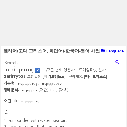
헬라어(고대 그리스어, 희랍어)-한국어-영어 사전
Language
περίρρυτος
1/2군 변화 형용사;
로마알파벳 전사:
?
perirrytos
뻬리
뤼또
빼리
뤼또
고전 발음: [
]
신약 발음: [
]
르
스
르
스
περίρρυτος
περίρρυτον
기본형:
περιρρυτ
ος
형태분석:
(어간) +
(어미)
περίρροος
어원:
like
뜻
surrounded with water, sea-girt
flowing round, that flow round