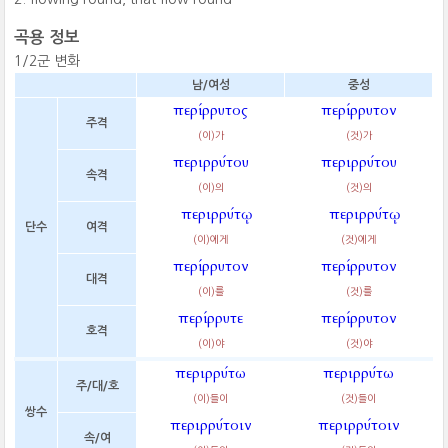
곡용 정보
1/2군 변화
남/여성
중성
περίρρυτος
περίρρυτον
주격
(이)가
(것)가
περιρρύτου
περιρρύτου
속격
(이)의
(것)의
περιρρύτῳ
περιρρύτῳ
단수
여격
(이)에게
(것)에게
περίρρυτον
περίρρυτον
대격
(이)를
(것)를
περίρρυτε
περίρρυτον
호격
(이)야
(것)야
περιρρύτω
περιρρύτω
주/대/호
(이)들이
(것)들이
쌍수
περιρρύτοιν
περιρρύτοιν
속/여