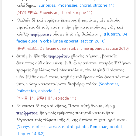
κελάδημα.
(Euripides, Phoenissae, choral, strophe 11)
(에우리피데스, Phoenissae, choral, strophe 11)
"λαλεῖν δὲ καὶ νομίζειν ἐκείνους ἠπειρώτας μὲν αὑτοὺς
νησιώτας δὲ τοὺς ταύτην τὴν γῆν κατοικοῦντας , ὡς καὶ
κύκλῳ
περίρρυτον
οὖσαν ὑπὸ τῆς θαλάσσης:
(Plutarch, De
faciae quae in orbe lunae apparet, section 2610)
(플루타르코스, De faciae quae in orbe lunae apparet, section 2610)
ἀκτὴ μὲν ἥδε τῆς
περιρρύτου
χθονὸς Λήμνου, βροτοῖς
ἄστιπτος οὐδ οἰκουμένη, ἔνθ, ὦ κρατίστου πατρὸς Ἑλλήνων
τραφεὶς Ἀχιλλέως παῖ Νεοπτόλεμε, τὸν Μηλιᾶ Ποίαντος
υἱὸν ἐξέθηκ ἐγώ ποτε, ταχθεὶς τόδ ἔρδειν τῶν ἀνασσόντων
ὕπο, νόσῳ καταστάζοντα διαβόρῳ πόδα:
(Sophocles,
Philoctetes, episode 1:1)
(소포클레스, 필록테테스, episode 1:1)
δείκνυται δέ τις καὶ νῆσος, Ἴσσα αὐτῇ ὄνομα, λίμνῃ
περίρρυτος
, ἣν χωρὶς ἐρύματος ποιητοῦ κατοικῆσαι
λέγονται τοῖς τέλμασι τῆς λίμνης ὁπόσα τείχεσι χρώμενοι.
(Dionysius of Halicarnassus, Antiquitates Romanae, book 1,
chapter 14 6:2)