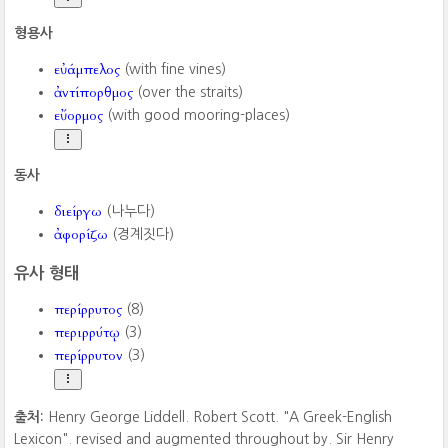
형용사
εὐάμπελος
(with fine vines)
ἀντίπορθμος
(over the straits)
εὔορμος
(with good mooring-places)
동사
διείργω
(나누다)
ἀφορίζω
(경계짓다)
유사 형태
περίρρυτος
(8)
περιρρύτῳ
(3)
περίρρυτον
(3)
출처:
Henry George Liddell. Robert Scott. "A Greek-English
Lexicon". revised and augmented throughout by. Sir Henry