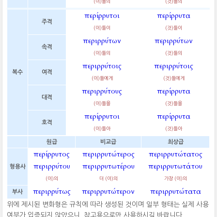
(이)들의
(것)들의
περίρρυτοι
περίρρυτα
주격
(이)들이
(것)들이
περιρρύτων
περιρρύτων
속격
(이)들의
(것)들의
περιρρύτοις
περιρρύτοις
복수
여격
(이)들에게
(것)들에게
περιρρύτους
περίρρυτα
대격
(이)들을
(것)들을
περίρρυτοι
περίρρυτα
호격
(이)들아
(것)들아
원급
비교급
최상급
περίρρυτος
περιρρυτώτερος
περιρρυτώτατος
περιρρύτου
περιρρυτωτέρου
περιρρυτωτάτου
형용사
(이)의
더 (이)의
가장 (이)의
περιρρύτως
περιρρυτώτερον
περιρρυτώτατα
부사
위에 제시된 변화형은 규칙에 따라 생성된 것이며 일부 형태는 실제 사용
여부가 입증되지 않았으니, 참고용으로만 사용하시길 바랍니다.