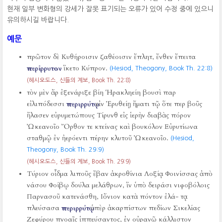
현재 일부 변화형의 강세가 잘못 표기되는 오류가 있어 수정 중에 있으니
유의하시길 바랍니다.
예문
πρῶτον δὲ Κυθήροισιν ζαθέοισιν ἔπλητ, ἔνθεν ἔπειτα
περίρρυτον
ἵκετο Κύπρον.
(Hesiod, Theogony, Book Th. 22:8)
(헤시오도스, 신들의 계보, Book Th. 22:8)
τὸν μὲν ἄρ ἐξενάριξε βίη Ἡρακληείη βουσὶ παρ
εἰλιπόδεσσι
περιρρύτῳ
εἰν Ἐρυθείῃ ἤματι τῷ ὅτε περ βοῦς
ἤλασεν εὐρυμετώπους Τίρυνθ εἰς ἱερὴν διαβὰς πόρον
Ὠκεανοῖο Ὄρθον τε κτείνας καὶ βουκόλον Εὐρυτίωνα
σταθμῷ ἐν ἠερόεντι πέρην κλυτοῦ Ὠκεανοῖο.
(Hesiod,
Theogony, Book Th. 29:9)
(헤시오도스, 신들의 계보, Book Th. 29:9)
Τύριον οἶδμα λιποῦς ἔβαν ἀκροθίνια Λοξίᾳ Φοινίσσας ἀπὸ
νάσου Φοίβῳ δούλα μελάθρων, ἵν ὑπὸ δειράσι νιφοβόλοις
Παρνασοῦ κατενάσθη, Ιὄνιον κατὰ πόντον ἐλά- τᾳ
πλεύσασα
περιρρύτῳ
ὑπὲρ ἀκαρπίστων πεδίων Σικελίας
Ζεφύρου πνοαῖς ἱππεύσαντος, ἐν οὐρανῷ κάλλιστον