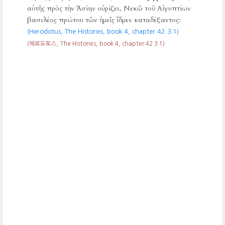
αὐτῆς πρὸς τὴν Ἀσίην οὐρίζει, Νεκῶ τοῦ Αἰγυπτίων
βασιλέος πρώτου τῶν ἡμεῖς ἴδμεν καταδέξαντος:
(Herodotus, The Histories, book 4, chapter 42 3:1)
(헤로도토스, The Histories, book 4, chapter 42 3:1)