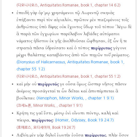
(디오니시오스, Antiquitates Romanae, book 1, chapter 14 6:2)
ἐπειδὴ γὰρ ὁρ´μῳ χρησάμενοι τῷ Λωρεντῷ σκηνὰς
ἐπήξαντο περὶ τὸν αἰγιαλόν, πρῶτον μὲν πιεζομένοις τοῖς
ἀνθρώποις ὑπὸ δίψης οὐκ ἔχοντος ὕδωρ τοῦ τόπου ῾λέγω δὲ
ἃ παρὰ τῶν ἐγχωρίων παρέλαβον λιβάδες αὐτόματοι
νάματος ἡδίστου ἐκ γῆς ἀνελθοῦσαι ὤφθησαν, ἐξ ὧν ἥ τε
στρατιὰ πᾶσα ὑδρεύσατο καὶ ὁ τόπος
περίρρυτος
γέγονε
μέχρι θαλάττης καταβάντος ἀπὸ τῶν πηγῶν τοῦ ῥεύματος.
(Dionysius of Halicarnassus, Antiquitates Romanae, book 1,
chapter 55 1:2)
(디오니시오스, Antiquitates Romanae, book 1, chapter 55 1:2)
καὶ μὴν οὐ
περίρρυτός
γε οὖσα ὅμως ὥσπερ νῆσος πᾶσιν
ἀνέμοις προσάγεταί τε ὧν δεῖται καὶ ἀποπέμπεται ἃ
βούλεται:
(Xenophon, Minor Works,
, chapter 1 9:1)
(크세노폰, Minor Works,
, chapter 1 9:1)
Κρήτη τις γαῖ ἔστι, μέσῳ ἐνὶ οἴνοπι πόντῳ, καλὴ καὶ
πίειρα,
περίρρυτος
:
(Homer, Odyssey, Book 19 24:7)
(호메로스, 오디세이아, Book 19 24:7)
Λιβύη μὲν γὰρ δηλοῖ ἑωυτὴν ἐοῦσα
περίρρυτος
, πλὴν ὅσον