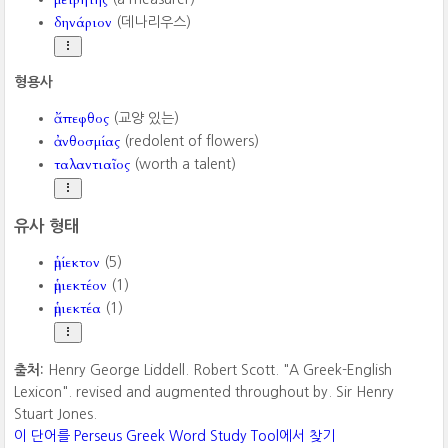
δηνάριον
(데나리우스)
형용사
ἄπεφθος
(교양 있는)
ἀνθοσμίας
(redolent of flowers)
ταλαντιαῖος
(worth a talent)
유사 형태
ἡμίεκτον
(5)
ἡμιεκτέον
(1)
ἡμιεκτέα
(1)
출처:
Henry George Liddell. Robert Scott. "A Greek-English
Lexicon". revised and augmented throughout by. Sir Henry
Stuart Jones.
이 단어를 Perseus Greek Word Study Tool에서 찾기