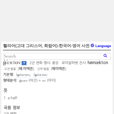
헬라어(고대 그리스어, 희랍어)-한국어-영어 사전
Language
ἡμίεκτον
hēmiekton
2군 변화 명사; 중성
로마알파벳 전사:
?
헤:미엑똔
에미액똔
고전 발음: [
]
신약 발음: [
]
ἡμίεκτον
ἡμίεκτου
기본형:
ἡμιεκτ
ον
형태분석:
(어간) +
(어미)
뜻
a half-
곡용 정보
2군 변화