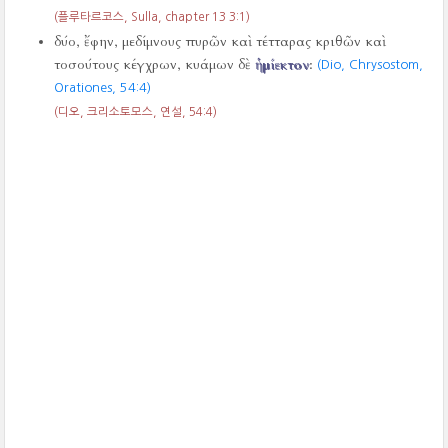
(플루타르코스, Sulla, chapter 13 3:1)
δύο, ἔφην, μεδίμνους πυρῶν καὶ τέτταρας κριθῶν καὶ
τοσούτους κέγχρων, κυάμων δὲ
ἡμίεκτον
:
(Dio, Chrysostom,
Orationes,
54:4)
(디오, 크리소토모스, 연설,
54:4)