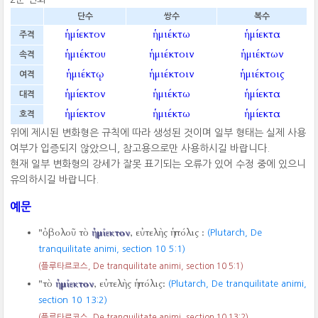
단수
쌍수
복수
ἡμίεκτον
ἡμιέκτω
ἡμίεκτα
주격
ἡμιέκτου
ἡμιέκτοιν
ἡμιέκτων
속격
ἡμιέκτῳ
ἡμιέκτοιν
ἡμιέκτοις
여격
ἡμίεκτον
ἡμιέκτω
ἡμίεκτα
대격
ἡμίεκτον
ἡμιέκτω
ἡμίεκτα
호격
위에 제시된 변화형은 규칙에 따라 생성된 것이며 일부 형태는 실제 사용
여부가 입증되지 않았으니, 참고용으로만 사용하시길 바랍니다.
현재 일부 변화형의 강세가 잘못 표기되는 오류가 있어 수정 중에 있으니
유의하시길 바랍니다.
예문
"ὀβολοῦ τὸ
ἡμίεκτον
, εὐτελὴς ἡ πόλις :
(Plutarch, De
tranquilitate animi, section 10 5:1)
(플루타르코스, De tranquilitate animi, section 10 5:1)
"τὸ
ἡμίεκτον
, εὐτελὴς ἡ πόλις:
(Plutarch, De tranquilitate animi,
section 10 13:2)
(플루타르코스, De tranquilitate animi, section 10 13:2)