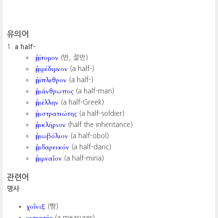
유의어
a half-
ἡμίτομον
(반, 절반)
ἡμιμέδιμνον
(a half-)
ἡμίπλεθρον
(a half-)
ἡμιάνθρωπος
(a half-man)
ἡμιέλλην
(a half-Greek)
ἡμιστρατιώτης
(a half-soldier)
ἡμικλήριον
(half the inheritance)
ἡμιωβόλιον
(a half-obol)
ἡμιδαρεικόν
(a half-daric)
ἡμιμναῖον
(a half-mina)
관련어
명사
χοῖνιξ
(빵)
μετρητής
(a measurer)