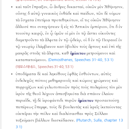
καὶ ταῦτ ἔπραξεν, ὦ ἄνδρες δικασταί, οἰκῶν μὲν Ἀθήνησιν,
οὔσης δ αὐτῷ γυναικὸς ἐνθάδε καὶ παίδων, τῶν δὲ νόμων
τὰ ἔσχατα ἐπιτίμια προτεθηκότων, εἴ τις οἰκῶν Ἀθήνησιν
ἄλλοσέ ποι σιτηγήσειεν ἢ εἰς τὸ Ἀττικὸν ἐμπόριον, ἔτι δ ἐν
τοιούτῳ καιρῷ, ἐν ᾧ ὑμῶν οἱ μὲν ἐν τῷ ἄστει οἰκοῦντες
διεμετροῦντο τὰ ἄλφιτα ἐν τῷ ᾠδείῳ, οἱ δ ἐν τῷ Πειραιεῖ ἐν
τῷ νεωρίῳ ἐλάμβανον κατ ὀβολὸν τοὺς ἄρτους καὶ ἐπὶ τῆς
μακρᾶς στοᾶς τὰ ἄλφιτα, καθ
ἡμίεκτον
μετρούμενοι καὶ
καταπατούμενοι.
(Demosthenes, Speeches 31-40,
53:1)
(데모스테네스, Speeches 31-40,
53:1)
ὑποδήματα δὲ καὶ ληκύθους ἑφθὰς ἐσθιόντων, αὐτὸς
ἐνδελεχῶς πότοις μεθημερινοῖς καὶ κώμοις χρώμενος καὶ
πυρριχίζων καὶ γελωτοποιῶν πρὸς τοὺς πολεμίους τὸν μὲν
ἱερὸν τῆς θεοῦ λύχνον ἀπεσβηκότα διὰ σπάνιν ἐλαίου
περιεῖδε, τῇ δὲ ἱεροφάντιδι πυρῶν
ἡμίεκτον
προσαιτούσῃ
πεπέρεως ἔπεμψε, τοὺς δὲ βουλευτὰς καὶ ἱερεῖς ἱκετεύοντας
οἰκτεῖραι τὴν πόλιν καὶ διαλύσασθαι πρὸς Σύλλαν
τοξεύμασι βάλλων διεσκέδασεν.
(Plutarch, Sulla, chapter 13
3:1)