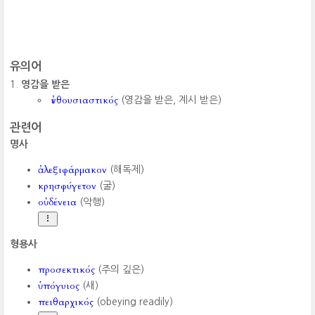
유의어
영감을 받은
ἐνθουσιαστικός
(영감을 받은, 계시 받은)
관련어
명사
ἀλεξιφάρμακον
(해독제)
κρησφύγετον
(굴)
οὐδένεια
(악행)
형용사
προσεκτικός
(주의 깊은)
ὑπόγυιος
(새)
πειθαρχικός
(obeying readily)