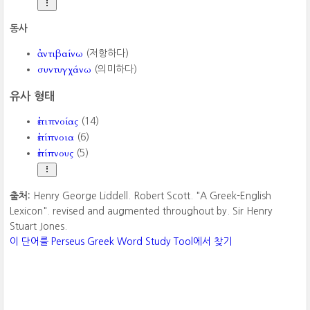
동사
ἀντιβαίνω
(저항하다)
συντυγχάνω
(의미하다)
유사 형태
ἐπιπνοίας
(14)
ἐπίπνοια
(6)
ἐπίπνους
(5)
출처:
Henry George Liddell. Robert Scott. "A Greek-English
Lexicon". revised and augmented throughout by. Sir Henry
Stuart Jones.
이 단어를 Perseus Greek Word Study Tool에서 찾기