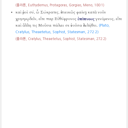
(플라톤, Euthydemus, Protagoras, Gorgias, Meno,
180:1)
καὶ ἐμοὶ σύ, ὦ Σώκρατες, ἐπιεικῶς φαίνῃ κατὰ νοῦν
χρησμῳδεῖν, εἴτε παρ Εὐθύφρονος
ἐπίπνους
γενόμενος, εἴτε
καὶ ἄλλη τις Μοῦσα πάλαι σε ἐνοῦσα ἐλελήθει.
(Plato,
Cratylus, Theaetetus, Sophist, Statesman,
272:2)
(플라톤, Cratylus, Theaetetus, Sophist, Statesman,
272:2)