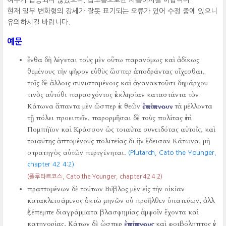
여부가 입증되지 않았으니, 참고용으로만 사용하시길 바랍니다.
현재 일부 변화형의 강세가 잘못 표기되는 오류가 있어 수정 중에 있으니
유의하시길 바랍니다.
예문
ἔνθα δὴ λέγεται τοὺς μὲν οὕτω παρανόμως καὶ ἀδίκως
θεμένους τὴν ψῆφον εὐθὺς ὥσπερ ἀποδράντας οἴχεσθαι,
τοῖς δὲ ἄλλοις συνισταμένοις καὶ ἀγανακτοῦσι δημάρχου
τινὸς αὐτόθι παρασχόντος ἐκκλησίαν καταστάντα τὸν
Κάτωνα ἅπαντα μὲν ὥσπερ ἐκ θεῶν
ἐπίπνουν
τὰ μέλλοντα
τῇ πόλει προειπεῖν, παρορμῆσαι δὲ τοὺς πολίτας ἐπὶ
Πομπήϊον καὶ Κράσσον ὡς τοιαῦτα συνειδότας αὑτοῖς, καὶ
τοιαύτης ἁπτομένους πολιτείας δι ἣν ἔδεισαν Κάτωνα, μὴ
στρατηγὸς αὑτῶν περιγένηται.
(Plutarch, Cato the Younger,
chapter 42 4:2)
(플루타르코스, Cato the Younger, chapter 42 4:2)
πραττομένων δὲ τούτων Βύβλος μὲν εἰς τὴν οἰκίαν
κατακλεισάμενος ὀκτὼ μηνῶν οὐ προῆλθεν ὑπατεύων, ἀλλ
ἐξέπεμπε διαγράμματα βλασφημίας ἀμφοῖν ἔχοντα καὶ
κατηγορίας, Κάτων δὲ ὥσπερ
ἐπίπνους
καὶ φοιβόληπτος ἐν