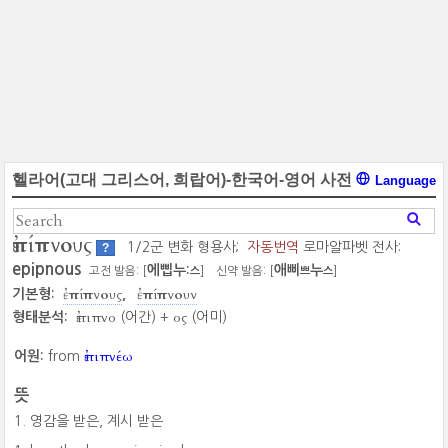
헬라어(고대 그리스어, 희랍어)-한국어-영어 사전
Language
ἐπίπνους
1/2군 변화 형용사;
자동번역
로마알파벳 전사:
?
epipnous
에삡누:
애삐
누
고전 발음: [
]
신약 발음: [
]
스
쁘
스
ἐπίπνους
ἐπίπνουν
기본형:
ἐπιπνο
ος
형태분석:
(어간) +
(어미)
ἐπιπνέω
어원:
from
뜻
영감을 받은, 계시 받은