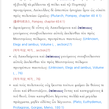
τῇ βουλῇ τὰ μέλλοντα τῇ πόλει καὶ τῷ Πομπηϊῴ
προηγόρευε, Λεύκολλος δὲ ἀπειπὼν ἡσυχίαν ἦγεν ὡς οὐκέτι
πρὸς πολιτείαν ὡραῖος:
(Plutarch, Pompey, chapter 48 4:1)
(플루타르코스, Pompey, chapter 48 4:1)
ἀφικόμενος δὲ οὗτος εἰς Λακεδαίμονα καὶ
ἐπίπνους
γενόμενος συνεβούλευσεν αὐτοῖς ἀνελέσθαι τὸν πρὸς
Μεσσηνίους πόλεμον, προτρέπων παντοίως:
(Unknown,
Elegy and Iambus, Volume I,
, section27)
(작자 미상, 비가,
, section27)
εἰς Λακεδαίμονα καὶ
ἐπίπνους
γενόμενος συνεβούλευσεν
αὐτοῖς ἀνελέσθαι τὸν πρὸς Μεσσηνίους πόλεμον
προτρέπων παντοίως:
(Unknown, Elegy and Iambus, Volume
I,
,
76)
(작자 미상, 비가,
,
76)
καὶ τοὺς πολιτικοὺς οὐχ ἥκιστα τούτων φαῖμεν ἂν θείους τε
εἶναι καὶ ἐνθουσιάζειν,
ἐπίπνους
ὄντας καὶ κατεχομένους ἐκ
τοῦ θεοῦ, ὅταν κατορθῶσι λέγοντες πολλὰ καὶ μεγάλα
πράγματα, μηδὲν εἰδότες ὧν λέγουσιν.
(Plato, Euthydemus,
Protagoras, Gorgias, Meno,
180:1)