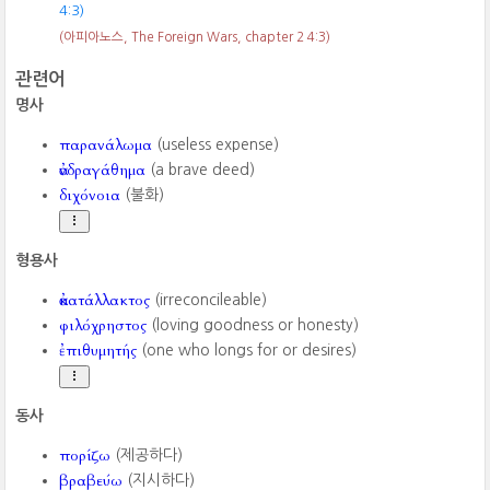
4:3)
(아피아노스, The Foreign Wars, chapter 2 4:3)
관련어
명사
παρανάλωμα
(useless expense)
ἀνδραγάθημα
(a brave deed)
διχόνοια
(불화)
형용사
ἀκατάλλακτος
(irreconcileable)
φιλόχρηστος
(loving goodness or honesty)
ἐπιθυμητής
(one who longs for or desires)
동사
πορίζω
(제공하다)
βραβεύω
(지시하다)