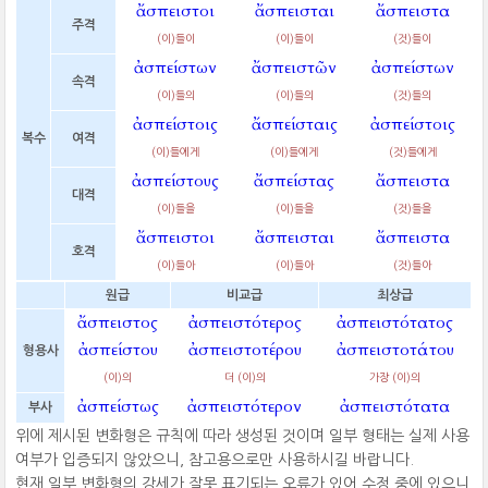
ἄσπειστοι
ἄσπεισται
ἄσπειστα
주격
(이)들이
(이)들이
(것)들이
ἀσπείστων
ἄσπειστῶν
ἀσπείστων
속격
(이)들의
(이)들의
(것)들의
ἀσπείστοις
ἄσπείσταις
ἀσπείστοις
복수
여격
(이)들에게
(이)들에게
(것)들에게
ἀσπείστους
ἄσπείστας
ἄσπειστα
대격
(이)들을
(이)들을
(것)들을
ἄσπειστοι
ἄσπεισται
ἄσπειστα
호격
(이)들아
(이)들아
(것)들아
원급
비교급
최상급
ἄσπειστος
ἀσπειστότερος
ἀσπειστότατος
ἀσπείστου
ἀσπειστοτέρου
ἀσπειστοτάτου
형용사
(이)의
더 (이)의
가장 (이)의
ἀσπείστως
ἀσπειστότερον
ἀσπειστότατα
부사
위에 제시된 변화형은 규칙에 따라 생성된 것이며 일부 형태는 실제 사용
여부가 입증되지 않았으니, 참고용으로만 사용하시길 바랍니다.
현재 일부 변화형의 강세가 잘못 표기되는 오류가 있어 수정 중에 있으니