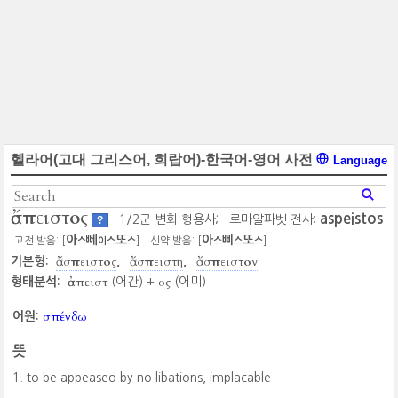
헬라어(고대 그리스어, 희랍어)-한국어-영어 사전
Language
ἄσπειστος
aspeistos
1/2군 변화 형용사;
로마알파벳 전사:
?
아
뻬
또
아
삐
또
고전 발음: [
]
신약 발음: [
]
스
이
스
스
스
스
스
ἄσπειστος
ἄσπειστη
ἄσπειστον
기본형:
ἀσπειστ
ος
형태분석:
(어간) +
(어미)
σπένδω
어원:
뜻
to be appeased by no libations, implacable