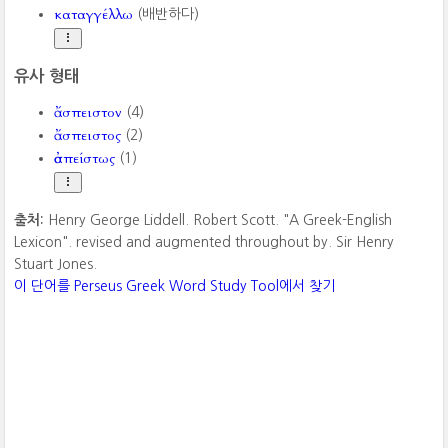
καταγγέλλω
(배반하다)
유사 형태
ἄσπειστον
(4)
ἄσπειστος
(2)
ἀσπείστως
(1)
출처:
Henry George Liddell. Robert Scott. "A Greek-English
Lexicon". revised and augmented throughout by. Sir Henry
Stuart Jones.
이 단어를 Perseus Greek Word Study Tool에서 찾기