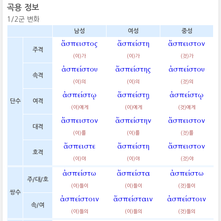
곡용 정보
1/2군 변화
남성
여성
중성
ἄσπειστος
ἄσπείστη
ἄσπειστον
주격
(이)가
(이)가
(것)가
ἀσπείστου
ἄσπείστης
ἀσπείστου
속격
(이)의
(이)의
(것)의
ἀσπείστῳ
ἄσπείστῃ
ἀσπείστῳ
단수
여격
(이)에게
(이)에게
(것)에게
ἄσπειστον
ἄσπείστην
ἄσπειστον
대격
(이)를
(이)를
(것)를
ἄσπειστε
ἄσπείστη
ἄσπειστον
호격
(이)야
(이)야
(것)야
ἀσπείστω
ἄσπείστα
ἀσπείστω
주/대/호
(이)들이
(이)들이
(것)들이
쌍수
ἀσπείστοιν
ἄσπείσταιν
ἀσπείστοιν
속/여
(이)들의
(이)들의
(것)들의