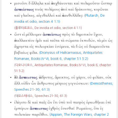
μισοῦσι δ ἄλληλα καὶ ἀπεχθάνονται καὶ πολεμοῦσιν ὥσπερ
ἀσπείστους
τινὰς πολέμους ἀετοὶ καὶ δράκοντες, κορῶναι
καὶ γλαῦκες, αἰγιθαλλοὶ καὶ ἀκανθυλλίδες:
(Plutarch, De
invidia et odio, section 4 1:1)
(플루타르코스, De invidia et odio, section 4 1:1)
ὥστ εἰ μέλλοιμεν
ἀσπείστως
πρὸς τὸ δημοτικὸν ἔχειν,
ἀπαλλακτέον ἡμῖν καὶ ταῦτα τὰ σώματα ἐκποδών, τὰ μὲν ὡς
ἄχρηστα εἰς πολιορκίαν ἐσόμενα, τὰ δ ὡς οὐ διαμενοῦντα
βεβαίως φίλα.
(Dionysius of Halicarnassus, Antiquitates
Romanae, Books IV-VI, book 6, chapter 51 5:2)
(디오니시오스, Antiquitates Romanae, Books IV-VI, book 6, chapter
51 5:2)
ἀλλ
ἄσπειστος
, ἀνίδρυτος, ἄμεικτος, οὐ χάριν, οὐ φιλίαν, οὐκ
ἄλλ οὐδὲν ὧν ἄνθρωπος μέτριος γιγνώσκων:
(Demosthenes,
Speeches 21-30,
61:3)
(데모스테네스, Speeches 21-30,
61:3)
ἐλέγετο δὲ καὶ παῖς ὢν ἔτι ὑπὸ τοῦ πατρὸς ὁρκωθῆναι ἐπὶ
ἐμπύρων
ἄσπειστος
ἐχθρὸς ἔσεσθαι Ῥωμαίοις, ὅτε ἐς
πολιτείαν παρέλθοι.
(Appian, The Foreign Wars, chapter 2