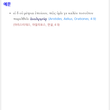
예문
εἰ δ οὐ μέτρια ἐποίουν, πῶς ὑμῖν γε καλὸν τοσοῦτον
παρελθεῖν
ἀναλγησίᾳ
·
(Aristides, Aelius, Orationes,
4:9)
(아리스티데스, 아일리오스, 연설,
4:9)