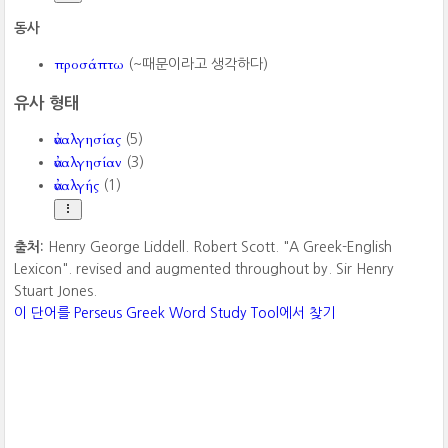
동사
προσάπτω
(~때문이라고 생각하다)
유사 형태
ἀναλγησίας
(5)
ἀναλγησίαν
(3)
ἀναλγής
(1)
출처:
Henry George Liddell. Robert Scott. "A Greek-English
Lexicon". revised and augmented throughout by. Sir Henry
Stuart Jones.
이 단어를 Perseus Greek Word Study Tool에서 찾기