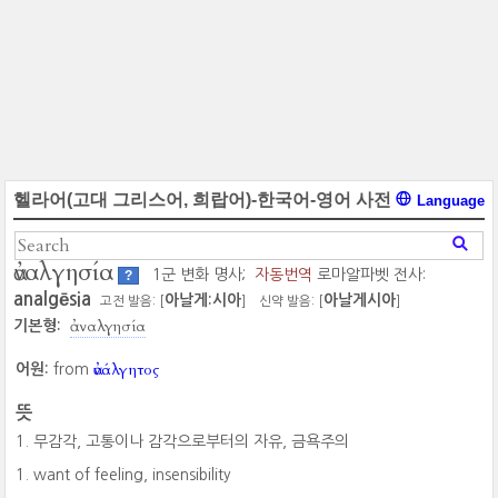
헬라어(고대 그리스어, 희랍어)-한국어-영어 사전
Language
ἀναλγησία
1군 변화 명사;
자동번역
로마알파벳 전사:
?
analgēsia
아날게:시아
아날게시아
고전 발음: [
]
신약 발음: [
]
ἀναλγησία
기본형:
ἀνάλγητος
어원:
from
뜻
무감각, 고통이나 감각으로부터의 자유, 금욕주의
want of feeling, insensibility