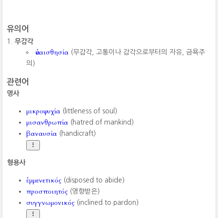
유의어
무감각
ἀναισθησία
(무감각, 고통이나 감각으로부터의 자유, 금욕주
의)
관련어
명사
μικροψυχία
(littleness of soul)
μισανθρωπία
(hatred of mankind)
βαναυσία
(handicraft)
형용사
ἐμμενετικός
(disposed to abide)
προσποιητός
(영향받은)
συγγνωμονικός
(inclined to pardon)