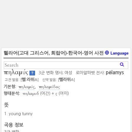
헬라어(고대 그리스어, 희랍어)-한국어-영어 사전
Language
πηλαμύς
pēlamys
3군 변화 명사; 여성
로마알파벳 전사:
?
뻴:라뮈
뻴라뮈
고전 발음: [
]
신약 발음: [
]
스
스
πηλαμύς
πηλαμύδος
기본형:
πηλαμυδ
ς
형태분석:
(어간) +
(어미)
뜻
young tunny
곡용 정보