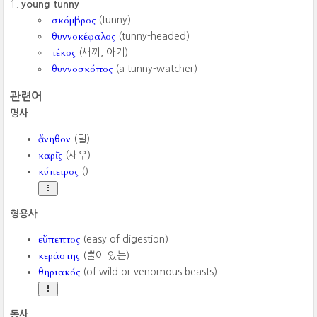
young tunny
σκόμβρος
(tunny)
θυννοκέφαλος
(tunny-headed)
τέκος
(새끼, 아기)
θυννοσκόπος
(a tunny-watcher)
관련어
명사
ἄνηθον
(딜)
καρί̄ς
(새우)
κύπειρος
()
형용사
εὔπεπτος
(easy of digestion)
κεράστης
(뿔이 있는)
θηριακός
(of wild or venomous beasts)
동사