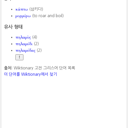
κάπτω
(삼키다)
μορμύρω
(to roar and boil)
유사 형태
πηλαμὺς
(4)
πηλαμύδι
(2)
πηλαμύδας
(2)
출처:
Wiktionary 고전 그리스어 단어 목록
이 단어를 Wiktionary에서 찾기