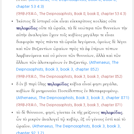
chapter 53 4:3)
(아테나이오스, The Deipnosophists, Book 8, book 8, chapter 53 4:3)
Ἱκέσιος δὲ ἱστορεῖ οὐκ εἶναι εὐεκκρίτους κοιλίας οὔτε
πηλαμύδας
οὔτε τὰ ὡραῖα, τὰ δὲ νεώτερα τῶν θυννείων τὴν
αὐτὴν ἀναλογίαν ἔχειν τοῖς κυβίοις μεγάλην τε εἶναι
διαφορὰν πρὸς πάντα τὰ ὡραῖα λεγόμενα, ὁμοίως δὲ λέγει
καὶ τῶν Βυζαντίων ὡραίων πρὸς τὰ ἀφ ἑτέρων τόπων
λαμβανόμενα καὶ οὐ μόνον τῶν θυννείων, ἀλλὰ καὶ τῶν
ἄλλων τῶν ἁλισκομένων ἐν Βυζαντίῳ.
(Athenaeus, The
Deipnosophists, Book 3, book 3, chapter 852)
(아테나이오스, The Deipnosophists, Book 3, book 3, chapter 852)
δ ἐν β περὶ ὕλης
πηλαμύδας
κύβια εἶναί φησι μεγάλα,
κυβίων δὲ μνημονεύει Ποσείδιππος ἐν Μεταφερομένῳ.
(Athenaeus, The Deipnosophists, Book 3, book 3, chapter 871)
(아테나이오스, The Deipnosophists, Book 3, book 3, chapter 871)
τὸ δὲ θύννειον, φησί, γίνεται ἐκ τῆς μείζονος
πηλαμύδος
,
ὧν τὸ μικρὸν ἀναλογεῖ τῷ κυβίῳ, ἐξ οὗ γένους ἐστὶ καὶ τὸ
ὡραῖον.
(Athenaeus, The Deipnosophists, Book 3, book 3,
chapter 92 1:2)