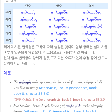
3군 변화
단수
쌍수
복수
πηλαμύς
πηλαμύδε
πηλαμύδες
주격
πηλαμύδος
πηλαμύδοιν
πηλαμύδων
속격
πηλαμύδι
πηλαμύδοιν
πηλαμύσι(ν)
여격
πηλαμύδα
πηλαμύδε
πηλαμύδας
대격
πηλαμύ
πηλαμύδε
πηλαμύδες
호격
위에 제시된 변화형은 규칙에 따라 생성된 것이며 일부 형태는 실제 사용
여부가 입증되지 않았으니, 참고용으로만 사용하시길 바랍니다.
현재 일부 변화형의 강세가 잘못 표기되는 오류가 있어 수정 중에 있으니
유의하시길 바랍니다.
예문
ἡ δὲ
πηλαμὺς
πολύτροφος μέν ἐστι καὶ βαρεῖα, οὐρητικὴ δὲ
καὶ δύσπεπτος:
(Athenaeus, The Deipnosophists, Book 8,
book 8, chapter 53 3:9)
(아테나이오스, The Deipnosophists, Book 8, book 8, chapter 53 3:9)
ἀναλογῶν μέντοι ὁ χελιδονίας τῇ
πηλαμύδι
σκληρότερός
ἐστιν.
(Athenaeus, The Deipnosophists, Book 8, book 8,