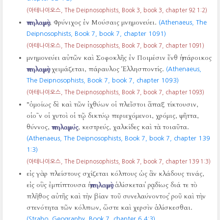
(아테나이오스, The Deipnosophists, Book 3, book 3, chapter 92 1:2)
πηλαμὺς
, Φρύνιχος ἐν Μούσαις μνημονεύει.
(Athenaeus, The
Deipnosophists, Book 7, book 7, chapter 1091)
(아테나이오스, The Deipnosophists, Book 7, book 7, chapter 1091)
μνημονεύει αὐτῶν καὶ Σοφοκλῆς ἐν Ποιμέσιν ἔνθ ἡ πάροικος
πηλαμὺς
χειμάζεται, πάραυλος Ἑλλησποντίς.
(Athenaeus,
The Deipnosophists, Book 7, book 7, chapter 1093)
(아테나이오스, The Deipnosophists, Book 7, book 7, chapter 1093)
"ὁμοίως δὲ καὶ τῶν ἰχθύων οἱ πλεῖστοι ἅπαξ τίκτουσιν,
οἱο῀ν οἱ χυτοὶ οἱ τῷ δικτύῳ περιεχόμενοι, χρόμις, ψῆττα,
θύννος,
πηλαμύς
, κεστρεύς, χαλκίδες καὶ τὰ τοιαῦτα.
(Athenaeus, The Deipnosophists, Book 7, book 7, chapter 139
1:3)
(아테나이오스, The Deipnosophists, Book 7, book 7, chapter 139 1:3)
εἰς γὰρ πλείστους σχίζεται κόλπους ὡς ἂν κλάδους τινάς,
εἰς οὓς ἐμπίπτουσα ἡ
πηλαμὺς
ἁλίσκεται ῥᾳδίως διά τε τὸ
πλῆθος αὐτῆς καὶ τὴν βίαν τοῦ συνελαύνοντος ῥοῦ καὶ τὴν
στενότητα τῶν κόλπων, ὥστε καὶ χερσὶν ἁλίσκεσθαι.
(Strabo, Geography, Book 7, chapter 6 4:3)