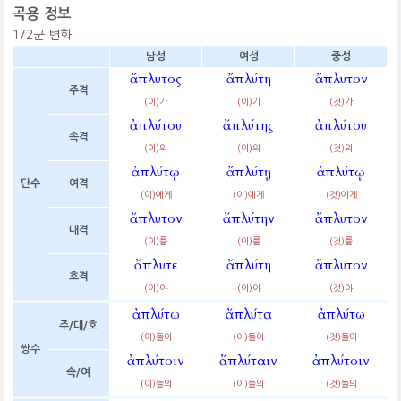
곡용 정보
1/2군 변화
남성
여성
중성
ἄπλυτος
ἄπλύτη
ἄπλυτον
주격
(이)가
(이)가
(것)가
ἀπλύτου
ἄπλύτης
ἀπλύτου
속격
(이)의
(이)의
(것)의
ἀπλύτῳ
ἄπλύτῃ
ἀπλύτῳ
단수
여격
(이)에게
(이)에게
(것)에게
ἄπλυτον
ἄπλύτην
ἄπλυτον
대격
(이)를
(이)를
(것)를
ἄπλυτε
ἄπλύτη
ἄπλυτον
호격
(이)야
(이)야
(것)야
ἀπλύτω
ἄπλύτα
ἀπλύτω
주/대/호
(이)들이
(이)들이
(것)들이
쌍수
ἀπλύτοιν
ἄπλύταιν
ἀπλύτοιν
속/여
(이)들의
(이)들의
(것)들의