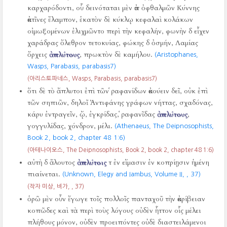
καρχαρόδοντι, οὗ δεινόταται μὲν ἀπ ὀφθαλμῶν Κύννης
ἀκτῖνες ἔλαμπον, ἑκατὸν δὲ κύκλῳ κεφαλαὶ κολάκων
οἰμωξομένων ἐλιχμῶντο περὶ τὴν κεφαλήν, φωνὴν δ εἶχεν
χαράδρας ὄλεθρον τετοκυίας, φώκης δ ὀσμήν, Λαμίας
ὄρχεις
ἀπλύτους
, πρωκτὸν δὲ καμήλου.
(Aristophanes,
Wasps, Parabasis, parabasis7)
(아리스토파네스, Wasps, Parabasis, parabasis7)
ὅτι δὲ τὸ ἄπλυτοι ἐπὶ τῶν ῥαφανίδων ἀκούειν δεῖ, οὐκ ἐπὶ
τῶν σηπιῶν, δηλοῖ Ἀντιφάνης γράφων νήττας, σχαδόνας,
κάρυ ἐντραγεῖν, ᾤ, ἐγκρίδας, ῥαφανῖδας
ἀπλύτους
,
γογγυλίδας, χόνδρον, μέλι.
(Athenaeus, The Deipnosophists,
Book 2, book 2, chapter 48 1:6)
(아테나이오스, The Deipnosophists, Book 2, book 2, chapter 48 1:6)
αὐτὴ δ ἄλουτος
ἀπλύτοις
τ ἐν εἵμασιν ἐν κοπρίῃσιν ἡμένη
πιαίνεται.
(Unknown, Elegy and Iambus, Volume II,
,
37)
(작자 미상, 비가,
,
37)
ὁρῶ μὲν οὖν ἔγωγε τοῖς πολλοῖς πανταχοῦ τὴν ἀκρίβειαν
κοπῶδες καὶ τὰ περὶ τοὺς λόγους οὐδὲν ἧττον οἷς μέλει
πλήθους μόνον, οὐδὲν προειπόντες οὐδὲ διαστειλάμενοι