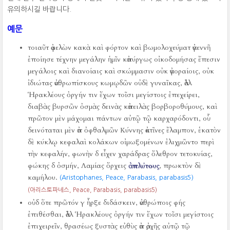
유의하시길 바랍니다.
예문
τοιαῦτ ἀφελὼν κακὰ καὶ φόρτον καὶ βωμολοχεύματ ἀγεννῆ
ἐποίησε τέχνην μεγάλην ἡμῖν κἀπύργως οἰκοδομήσας ἔπεσιν
μεγάλοις καὶ διανοίαις καὶ σκώμμασιν οὐκ ἀγοραίοις, οὐκ
ἰδιώτας ἀνθρωπίσκους κωμῳδῶν οὐδὲ γυναῖκας, ἀλλ
Ἡρακλέους ὀργήν τιν ἔχων τοῖσι μεγίστοις ἐπεχείρει,
διαβὰς βυρσῶν ὀσμὰς δεινὰς κἀπειλὰς βορβοροθύμους, καὶ
πρῶτον μὲν μάχομαι πάντων αὐτῷ τῷ καρχαρόδοντι, οὗ
δεινόταται μὲν ἀπ ὀφθαλμῶν Κύννης ἀκτῖνες ἔλαμπον, ἑκατὸν
δὲ κύκλῳ κεφαλαὶ κολάκων οἰμωξομένων ἐλιχμῶντο περὶ
τὴν κεφαλήν, φωνὴν δ εἶχεν χαράδρας ὄλεθρον τετοκυίας,
φώκης δ ὀσμήν, Λαμίας ὄρχεις
ἀπλύτους
, πρωκτὸν δὲ
καμήλου.
(Aristophanes, Peace, Parabasis, parabasis5)
(아리스토파네스, Peace, Parabasis, parabasis5)
οὐδ ὅτε πρῶτόν γ ἦρξε διδάσκειν, ἀνθρώποις φής
ἐπιθέσθαι, ἀλλ Ἡρακλέους ὀργήν τιν ἔχων τοῖσι μεγίστοις
ἐπιχειρεῖν, θρασέως ξυστὰς εὐθὺς ἀπ ἀρχῆς αὐτῷ τῷ