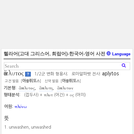
헬라어(고대 그리스어, 희랍어)-한국어-영어 사전
Language
ἄπλυτος
aplytos
1/2군 변화 형용사;
로마알파벳 전사:
?
아
뤼또
아
뤼또
고전 발음: [
]
신약 발음: [
]
쁠
스
쁠
스
ἄπλυτος
ἄπλυτη
ἄπλυτον
기본형:
πλυτ
ος
형태분석:
(접두사) +
(어간) +
(어미)
πλύνω
어원:
뜻
unwashen, unwashed