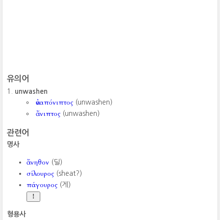
유의어
unwashen
ἀναπόνιπτος
(unwashen)
ἄνιπτος
(unwashen)
관련어
명사
ἄνηθον
(딜)
σίλουρος
(sheat?)
πάγουρος
(게)
형용사