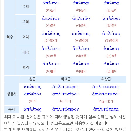
ἄπλυτοι
ἄπλυται
ἄπλυτα
주격
(이)들이
(이)들이
(것)들이
ἀπλύτων
ἄπλυτῶν
ἀπλύτων
속격
(이)들의
(이)들의
(것)들의
ἀπλύτοις
ἄπλύταις
ἀπλύτοις
복수
여격
(이)들에게
(이)들에게
(것)들에게
ἀπλύτους
ἄπλύτας
ἄπλυτα
대격
(이)들을
(이)들을
(것)들을
ἄπλυτοι
ἄπλυται
ἄπλυτα
호격
(이)들아
(이)들아
(것)들아
원급
비교급
최상급
ἄπλυτος
ἀπλυτώτερος
ἀπλυτώτατος
ἀπλύτου
ἀπλυτωτέρου
ἀπλυτωτάτου
형용사
(이)의
더 (이)의
가장 (이)의
ἀπλύτως
ἀπλυτώτερον
ἀπλυτώτατα
부사
위에 제시된 변화형은 규칙에 따라 생성된 것이며 일부 형태는 실제 사용
여부가 입증되지 않았으니, 참고용으로만 사용하시길 바랍니다.
현재 일부 변화형의 강세가 잘못 표기되는 오류가 있어 수정 중에 있으니