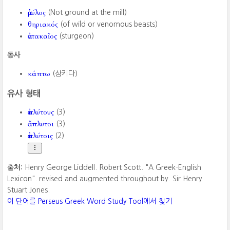
ἀμύλος
(Not ground at the mill)
θηριακός
(of wild or venomous beasts)
ἀντακαῖος
(sturgeon)
동사
κάπτω
(삼키다)
유사 형태
ἀπλύτους
(3)
ἄπλυτοι
(3)
ἀπλύτοις
(2)
출처:
Henry George Liddell. Robert Scott. "A Greek-English
Lexicon". revised and augmented throughout by. Sir Henry
Stuart Jones.
이 단어를 Perseus Greek Word Study Tool에서 찾기