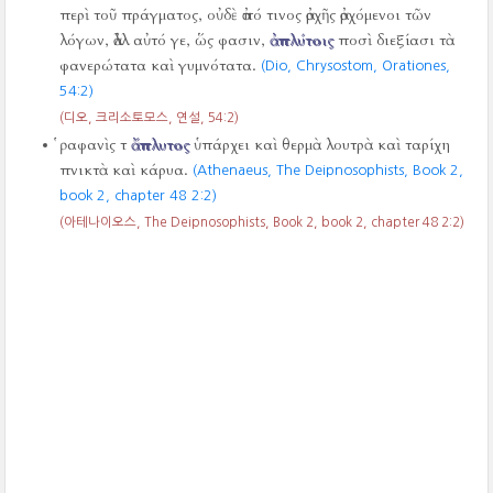
περὶ τοῦ πράγματος, οὐδὲ ἀπό τινος ἀρχῆς ἀρχόμενοι τῶν
λόγων, ἀλλ αὐτό γε, ὥς φασιν,
ἀπλύτοις
ποσὶ διεξίασι τὰ
φανερώτατα καὶ γυμνότατα.
(Dio, Chrysostom, Orationes,
54:2)
(디오, 크리소토모스, 연설,
54:2)
ῥαφανὶς τ
ἄπλυτος
ὑπάρχει καὶ θερμὰ λουτρὰ καὶ ταρίχη
πνικτὰ καὶ κάρυα.
(Athenaeus, The Deipnosophists, Book 2,
book 2, chapter 48 2:2)
(아테나이오스, The Deipnosophists, Book 2, book 2, chapter 48 2:2)