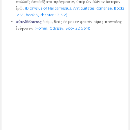
πολλοῖς ἀπεδείξατο πράγμασιν, ὑπὲρ ὧν ὀλίγον ὕστερον
ἐρῶ.
(Dionysius of Halicarnassus, Antiquitates Romanae, Books
IV-VI, book 5, chapter 12 5:2)
αὐτοδίδακτος
δ εἰμί, θεὸς δέ μοι ἐν φρεσὶν οἴμας παντοίας
ἐνέφυσεν:
(Homer, Odyssey, Book 22 56:4)