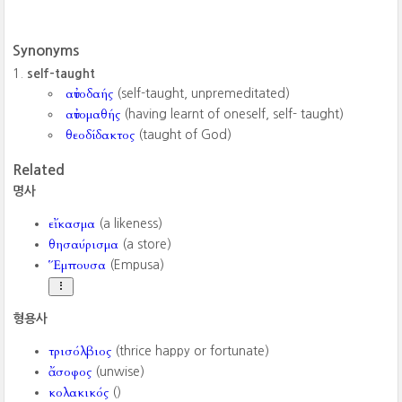
Synonyms
self-taught
αὐτοδαής
(self-taught, unpremeditated)
αὐτομαθής
(having learnt of oneself, self- taught)
θεοδίδακτος
(taught of God)
Related
명사
εἴκασμα
(a likeness)
θησαύρισμα
(a store)
Ἕμπουσα
(Empusa)
형용사
τρισόλβιος
(thrice happy or fortunate)
ἄσοφος
(unwise)
κολακικός
()