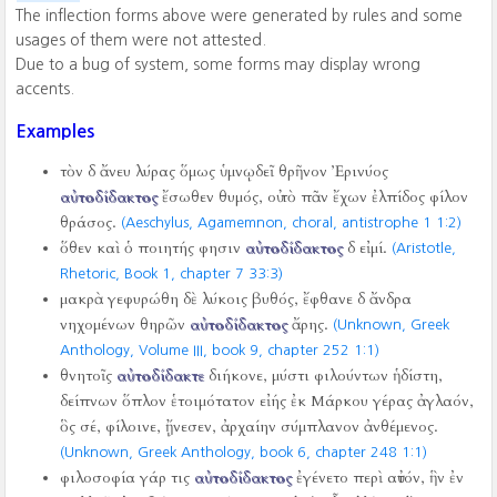
The inflection forms above were generated by rules and some
usages of them were not attested.
Due to a bug of system, some forms may display wrong
accents.
Examples
τὸν δ ἄνευ λύρας ὅμως ὑμνῳδεῖ θρῆνον Ἐρινύος
αὐτοδίδακτος
ἔσωθεν θυμός, οὐ τὸ πᾶν ἔχων ἐλπίδος φίλον
θράσος.
(Aeschylus, Agamemnon, choral, antistrophe 1 1:2)
ὅθεν καὶ ὁ ποιητής φησιν
αὐτοδίδακτος
δ εἰμί.
(Aristotle,
Rhetoric, Book 1, chapter 7 33:3)
μακρὰ γεφυρώθη δὲ λύκοις βυθός, ἔφθανε δ ἄνδρα
νηχομένων θηρῶν
αὐτοδίδακτος
ἄρης.
(Unknown, Greek
Anthology, Volume III, book 9, chapter 252 1:1)
θνητοῖς
αὐτοδίδακτε
διήκονε, μύστι φιλούντων ἡδίστη,
δείπνων ὅπλον ἑτοιμότατον εἰής ἐκ Μάρκου γέρας ἀγλαόν,
ὃς σέ, φίλοινε, ᾔνεσεν, ἀρχαίην σύμπλανον ἀνθέμενος.
(Unknown, Greek Anthology, book 6, chapter 248 1:1)
φιλοσοφία γάρ τις
αὐτοδίδακτος
ἐγένετο περὶ αὐτόν, ἣν ἐν