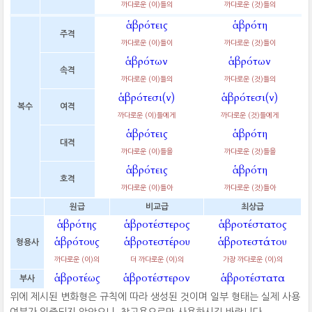
까다로운 (이)들의
까다로운 (것)들의
ἁβρότεις
ἁβρότη
주격
까다로운 (이)들이
까다로운 (것)들이
ἁβρότων
ἁβρότων
속격
까다로운 (이)들의
까다로운 (것)들의
ἁβρότεσι(ν)
ἁβρότεσι(ν)
복수
여격
까다로운 (이)들에게
까다로운 (것)들에게
ἁβρότεις
ἁβρότη
대격
까다로운 (이)들을
까다로운 (것)들을
ἁβρότεις
ἁβρότη
호격
까다로운 (이)들아
까다로운 (것)들아
원급
비교급
최상급
ἁβρότης
ἁβροτέστερος
ἁβροτέστατος
ἁβρότους
ἁβροτεστέρου
ἁβροτεστάτου
형용사
까다로운 (이)의
더 까다로운 (이)의
가장 까다로운 (이)의
ἁβροτέως
ἁβροτέστερον
ἁβροτέστατα
부사
위에 제시된 변화형은 규칙에 따라 생성된 것이며 일부 형태는 실제 사용