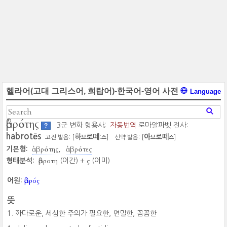
헬라어(고대 그리스어, 희랍어)-한국어-영어 사전
Language
ἁβρότης
3군 변화 형용사;
자동번역
로마알파벳 전사:
?
habrotēs
하
로떼:
아
로떼
고전 발음: [
]
신약 발음: [
]
브
스
브
스
ἁβρότης
ἁβρότες
기본형:
ἁβροτη
ς
형태분석:
(어간) +
(어미)
ἁβρός
어원:
뜻
까다로운, 세심한 주의가 필요한, 면밀한, 꼼꼼한