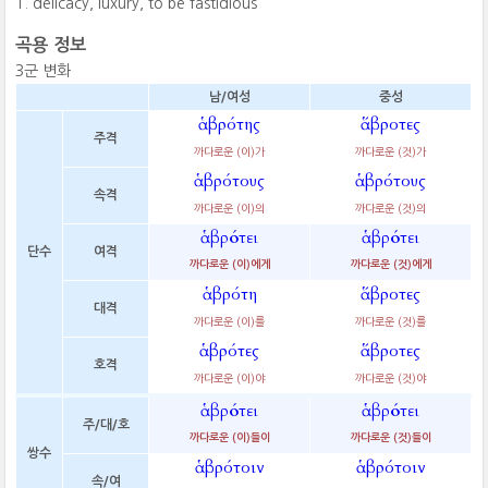
delicacy, luxury, to be fastidious
곡용 정보
3군 변화
남/여성
중성
ἁβρότης
ἅβροτες
주격
까다로운 (이)가
까다로운 (것)가
ἁβρότους
ἁβρότους
속격
까다로운 (이)의
까다로운 (것)의
ἁβρότει
ἁβρότει
단수
여격
까다로운 (이)에게
까다로운 (것)에게
ἁβρότη
ἅβροτες
대격
까다로운 (이)를
까다로운 (것)를
ἁβρότες
ἅβροτες
호격
까다로운 (이)야
까다로운 (것)야
ἁβρότει
ἁβρότει
주/대/호
까다로운 (이)들이
까다로운 (것)들이
쌍수
ἁβρότοιν
ἁβρότοιν
속/여