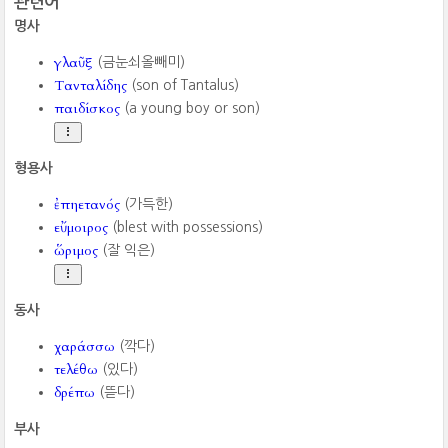
관련어
명사
γλαῦξ
(금눈쇠올빼미)
Τανταλίδης
(son of Tantalus)
παιδίσκος
(a young boy or son)
형용사
ἐπηετανός
(가득한)
εὔμοιρος
(blest with possessions)
ὥριμος
(잘 익은)
동사
χαράσσω
(깍다)
τελέθω
(있다)
δρέπω
(뜯다)
부사