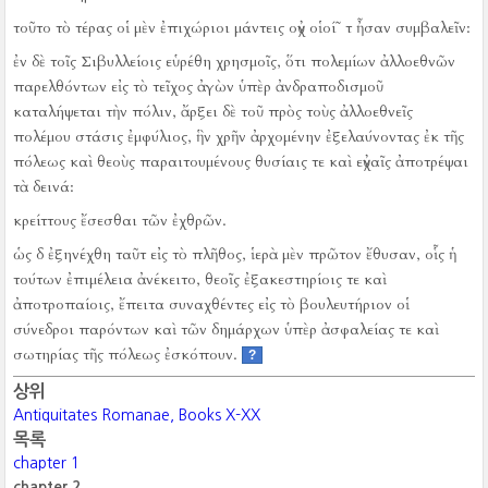
τοῦτο τὸ τέρας οἱ μὲν ἐπιχώριοι μάντεις οὐχ οἱοί῀ τ ἦσαν συμβαλεῖν:
ἐν δὲ τοῖς Σιβυλλείοις εὑρέθη χρησμοῖς, ὅτι πολεμίων ἀλλοεθνῶν
παρελθόντων εἰς τὸ τεῖχος ἀγὼν ὑπὲρ ἀνδραποδισμοῦ
καταλήψεται τὴν πόλιν, ἄρξει δὲ τοῦ πρὸς τοὺς ἀλλοεθνεῖς
πολέμου στάσις ἐμφύλιος, ἣν χρῆν ἀρχομένην ἐξελαύνοντας ἐκ τῆς
πόλεως καὶ θεοὺς παραιτουμένους θυσίαις τε καὶ εὐχαῖς ἀποτρέψαι
τὰ δεινά:
κρείττους ἔσεσθαι τῶν ἐχθρῶν.
ὡς δ ἐξηνέχθη ταῦτ εἰς τὸ πλῆθος, ἱερὰ μὲν πρῶτον ἔθυσαν, οἷς ἡ
τούτων ἐπιμέλεια ἀνέκειτο, θεοῖς ἐξακεστηρίοις τε καὶ
ἀποτροπαίοις, ἔπειτα συναχθέντες εἰς τὸ βουλευτήριον οἱ
σύνεδροι παρόντων καὶ τῶν δημάρχων ὑπὲρ ἀσφαλείας τε καὶ
σωτηρίας τῆς πόλεως ἐσκόπουν.
?
상위
Antiquitates Romanae, Books X-XX
목록
chapter 1
chapter 2