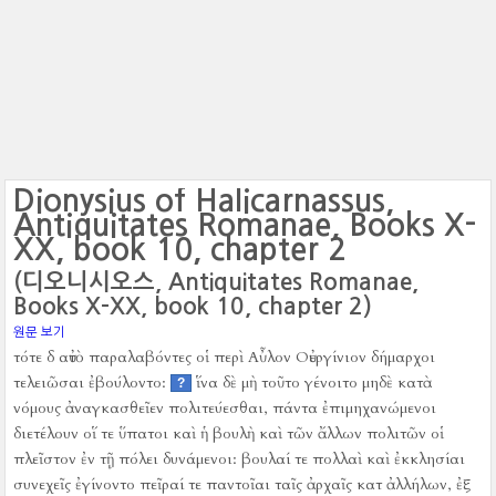
Dionysius of Halicarnassus,
Antiquitates Romanae, Books X-
XX, book 10, chapter 2
(디오니시오스, Antiquitates Romanae,
Books X-XX, book 10, chapter 2)
원문 보기
τότε δ αὐτὸ παραλαβόντες οἱ περὶ Αὖλον Οὐεργίνιον δήμαρχοι
τελειῶσαι ἐβούλοντο:
ἵνα δὲ μὴ τοῦτο γένοιτο μηδὲ κατὰ
?
νόμους ἀναγκασθεῖεν πολιτεύεσθαι, πάντα ἐπιμηχανώμενοι
διετέλουν οἵ τε ὕπατοι καὶ ἡ βουλὴ καὶ τῶν ἄλλων πολιτῶν οἱ
πλεῖστον ἐν τῇ πόλει δυνάμενοι:
βουλαί τε πολλαὶ καὶ ἐκκλησίαι
συνεχεῖς ἐγίνοντο πεῖραί τε παντοῖαι ταῖς ἀρχαῖς κατ ἀλλήλων, ἐξ