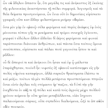
ὧν οὐκ ἄδηλον ἅπασιν ἦν, ὅτι μεγάλη τις καὶ ἀνήκεστος ἐξ ἐκείνης
τῆς φιλονεικίας ἀναστήσεται τῇ πόλει συμφορά.
λογισμοῖς καὶ τὰ
θεῖα δείματα προσγενόμενα, ὧν ἔνια οὔτ ἐν δημοσίαις εὑρίσκετο
γραφαῖς οὔτε κατ ἄλλην φυλαττόμενα μνήμην οὐδεμίαν.
ὅσα μὲν γὰρ ἐν οὐρανῷ σέλα φερόμενα καὶ πυρὸς ἀνάψεις ἐφ ἑνὸς
μένουσαι τόπου γῆς τε μυκήματα καὶ τρόμοι συνεχεῖς ἐγίνοντο,
μορφαί τ εἰδώλων ἄλλοτ ἀλλοῖαι δἰ ἀέρος φερόμεναι καὶ φωναὶ
ταράττουσαι διάνοιαν ἀνθρώπων, καὶ πάντα ὅσα τούτοις ὅμοια
συνέπιπτεν, εὑρίσκετο καὶ πάλαι ποτὲ γεγονότα ἧττον τε καὶ
μᾶλλον:
οὗ δὲ ἄπειροί τε καὶ ἀνήκοοι ἔτι ἦσαν καὶ ἐφ ᾧ μάλιστα
ἐταράχθησαν, τοιόνδ ἦν:
νιφετὸς ἐξ οὐρανοῦ κατέσκηψεν εἰς γῆν
πολὺς οὐ χιόνα καταφέρων, ἀλλὰ σαρκῶν θραύσματα ἐλάττω τε
καὶ μείζω.
τούτων τὰ μὲν πολλὰ μετάρσια προσπετόμεναι πτηνῶν
ὅσαι εἰσὶν ἀγέλαι τοῖς στόμασιν ἡρ´παζον, τὰ δ ἐπὶ τὴν γῆν
ἐνεχθέντα ἐν αὐτῇ τε τῇ πόλει καὶ κατὰ τοὺς ἀγροὺς μέχρι πολλοῦ
χρόνου κείμενα ἦν οὔτε χρόαν μεταβάλλοντα, οἱάν ἴσχουσι
παλαιούμεναι σάρκες, οὔτε σηπεδόνι διαλυόμενα, ὦζέ τε ἀπ αὐτῶν
οὐδὲν πονηρόν.