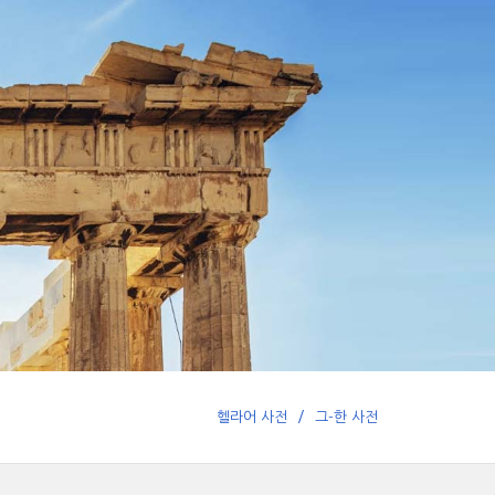
헬라어 사전
그-한 사전