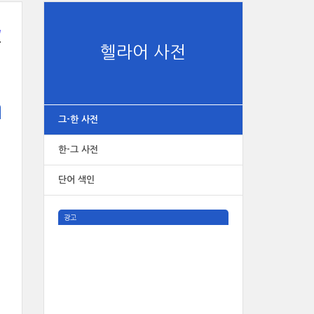
e
헬라어 사전
그-한 사전
한-그 사전
단어 색인
광고