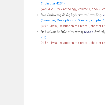
7, chapter 4231)
(작자 미상, Greek Anthology, Volume II, book 7, c
ἀνακλαίοντος δὲ ὡς ἐξέκειτο τοῦ παιδός,
κ
(Pausanias, Description of Greece,
, chapter 1
(파우사니아스, Description of Greece,
, chapter 12
ἐξ ἐκείνου δὲ ἡ πλησίον πηγὴ
Κίσσα
ἀπὸ τῆς
7:3)
(파우사니아스, Description of Greece,
, chapter 12