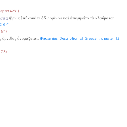
hapter 4231)
ίσσα
ἡ ὄρνις ἐπήκουέ τε ὀδυρομένου καὶ ἀπεμιμεῖτο τὰ κλαύματα:
2 6:4)
 6:4)
 ὄρνιθος ὀνομάζεται.
(Pausanias, Description of Greece,
, chapter 12
 7:3)