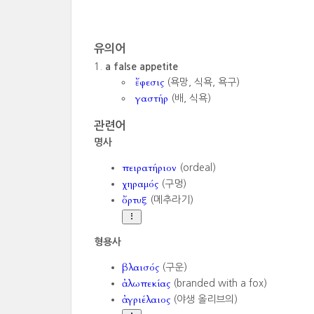
유의어
a false appetite
ἔφεσις
(욕망, 식욕, 욕구)
γαστήρ
(배, 식욕)
관련어
명사
πειρατήριον
(ordeal)
χηραμός
(구멍)
ὄρτυξ
(메추라기)
형용사
βλαισός
(구운)
ἀλωπεκίας
(branded with a fox)
ἀγριέλαιος
(야생 올리브의)