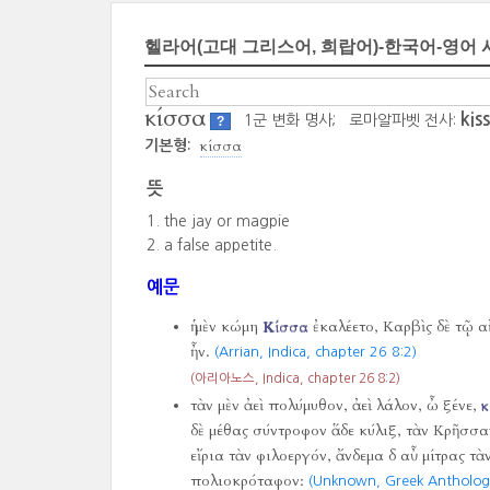
헬라어(고대 그리스어, 희랍어)-한국어-영어 
κίσσα
kis
1군 변화 명사;
로마알파벳 전사:
?
κίσσα
기본형:
뜻
the jay or magpie
a false appetite.
예문
ἡ μὲν κώμη
Κίσσα
ἐκαλέετο, Καρβὶς δὲ τῷ 
ἦν.
(Arrian, Indica, chapter 26 8:2)
(아리아노스, Indica, chapter 26 8:2)
τὰν μὲν ἀεὶ πολύμυθον, ἀεὶ λάλον, ὦ ξένε,
κ
δὲ μέθας σύντροφον ἅδε κύλιξ, τὰν Κρῆσσαν
εἴρια τὰν φιλοεργόν, ἄνδεμα δ αὖ μίτρας τὰ
πολιοκρόταφον:
(Unknown, Greek Anthology