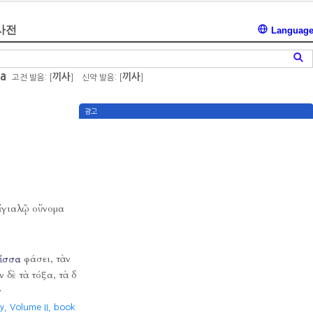
사전
Languag
sa
끼사
끼사
고전 발음: [
]
신약 발음: [
]
광고
αἰγιαλῷ οὔνομα
ίσσα
φάσει, τὰν
 δὲ τὰ τόξα, τὰ δ
ν
, Volume II, book