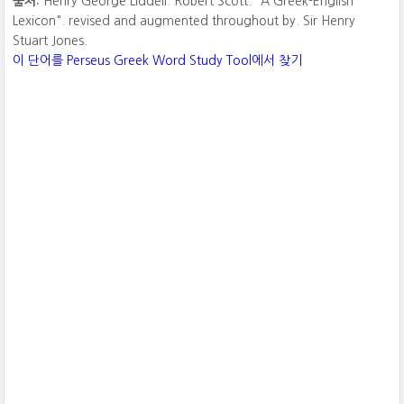
출처:
Henry George Liddell. Robert Scott. "A Greek-English
Lexicon". revised and augmented throughout by. Sir Henry
Stuart Jones.
이 단어를 Perseus Greek Word Study Tool에서 찾기