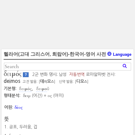
헬라어(고대 그리스어, 희랍어)-한국어-영어 사전
Language
δειμός
2군 변화 명사; 남성
자동번역
로마알파벳 전사:
?
deimos
데
모
디모
고전 발음: [
]
신약 발음: [
]
이
스
스
δειμός
δειμοῦ
기본형:
δειμ
ος
형태분석:
(어간) +
(어미)
δέος
어원:
뜻
공포, 두려움, 겁