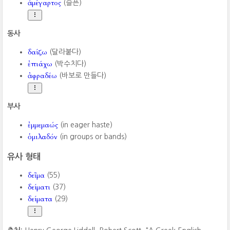
ἀμέγαρτος
(슬픈)
동사
δαίζω
(달라붙다)
ἐπιάχω
(박수치다)
ἀφραδέω
(바보로 만들다)
부사
ἐμμεμαώς
(in eager haste)
ὁμιλαδόν
(in groups or bands)
유사 형태
δεῖμα
(55)
δείματι
(37)
δείματα
(29)