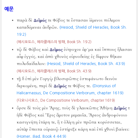
예문
παρὰ δὲ
Δεῖμός
τε Φόβος τε ἕστασαν ἱέμενοι πόλεμον
καταδύμεναι ἀνδρῶν.
(Hesiod, Shield of Heracles, Book Sh.
19:2)
(헤시오도스, 헤라클레스의 방패, Book Sh. 19:2)
τῷ δὲ Φόβος καὶ
Δεῖμος
ἐύτροχον ἁρ´μα καὶ ἵππους ἤλασαν
αἶψ ἐγγύς, καὶ ἀπὸ χθονὸς εὐρυοδείης ἐς δίφρον θῆκαν
πολυδαίδαλον:
(Hesiod, Shield of Heracles, Book Sh. 43:9)
(헤시오도스, 헤라클레스의 방패, Book Sh. 43:9)
τῇ δ ἐπὶ μὲν Γοργῲ βλοσυρῶπις ἐστεφάνωτο δεινὸν
δερκομένη, περὶ δὲ
Δεῖμός
τε Φόβος τε.
(Dionysius of
Halicarnassus, De Compositione Verborum, chapter 1619)
(디오니시오스, De Compositione Verborum, chapter 1619)
ὄρσε δὲ τοὺς μὲν Ἄρης, τοὺς δὲ γλαυκῶπις Ἀθήνη
Δεῖμός
τ
ἠδὲ Φόβος καὶ Ἔρις ἄμοτον μεμαυῖα, Ἄρεος ἀνδροφόνοιο
κασιγνήτη ἑτάρη τε, ἥ τ ὀλίγη μὲν πρῶτα κορύσσεται,
αὐτὰρ ἔπειτα οὐρανῷ ἐστήριξε κάρη καὶ ἐπὶ χθονὶ βαίνει:
(Homer, Iliad, Book 4 44:9)