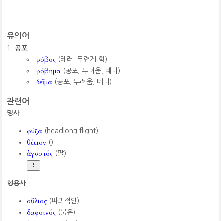
유의어
공포
φόβος
(테러, 두렵게 함)
φόβημα
(공포, 두려움, 테러)
δεῖμα
(공포, 두려움, 테러)
관련어
명사
φύζα
(headlong flight)
θέειον
()
ἀγοστός
(팔)
형용사
οὔλιος
(파괴적인)
δαφοινός
(붉은)