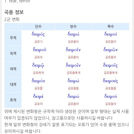
fear, terror
곡용 정보
2군 변화
단수
쌍수
복수
δειμός
δειμώ
δειμοί
주격
공포가
공포들이
공포들이
δειμοῦ
δειμοῖν
δειμῶν
속격
공포의
공포들의
공포들의
δειμῷ
δειμοῖν
δειμοῖς
여격
공포에게
공포들에게
공포들에게
δειμόν
δειμώ
δειμούς
대격
공포를
공포들을
공포들을
δειμέ
δειμώ
δειμοί
호격
공포야
공포들아
공포들아
위에 제시된 변화형은 규칙에 따라 생성된 것이며 일부 형태는 실제 사용
여부가 입증되지 않았으니, 참고용으로만 사용하시길 바랍니다.
현재 일부 변화형의 강세가 잘못 표기되는 오류가 있어 수정 중에 있으니
유의하시길 바랍니다.