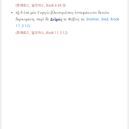
(호메로스, 일리아스, Book 4 44:9)
τῇ δ ἐπὶ μὲν Γοργὼ βλοσυρῶπις ἐστεφάνωτο δεινὸν
δερκομένη, περὶ δὲ
Δεῖμός
τε Φόβος τε.
(Homer, Iliad, Book
11 3:12)
(호메로스, 일리아스, Book 11 3:12)