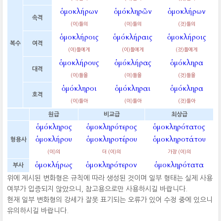
ὁμοκλήρων
ὁμόκληρῶν
ὁμοκλήρων
속격
(이)들의
(이)들의
(것)들의
ὁμοκλήροις
ὁμόκλήραις
ὁμοκλήροις
복수
여격
(이)들에게
(이)들에게
(것)들에게
ὁμοκλήρους
ὁμόκλήρας
ὁμόκληρα
대격
(이)들을
(이)들을
(것)들을
ὁμόκληροι
ὁμόκληραι
ὁμόκληρα
호격
(이)들아
(이)들아
(것)들아
원급
비교급
최상급
ὁμόκληρος
ὁμοκληρότερος
ὁμοκληρότατος
ὁμοκλήρου
ὁμοκληροτέρου
ὁμοκληροτάτου
형용사
(이)의
더 (이)의
가장 (이)의
ὁμοκλήρως
ὁμοκληρότερον
ὁμοκληρότατα
부사
위에 제시된 변화형은 규칙에 따라 생성된 것이며 일부 형태는 실제 사용
여부가 입증되지 않았으니, 참고용으로만 사용하시길 바랍니다.
현재 일부 변화형의 강세가 잘못 표기되는 오류가 있어 수정 중에 있으니
유의하시길 바랍니다.