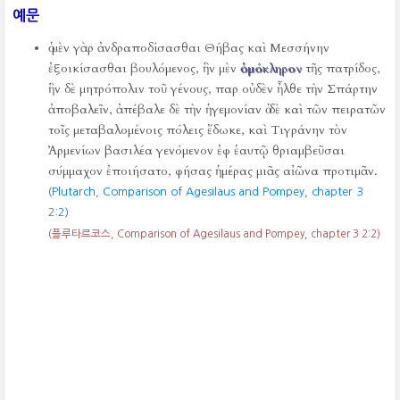
예문
ὁ μὲν γὰρ ἀνδραποδίσασθαι Θήβας καὶ Μεσσήνην
ἐξοικίσασθαι βουλόμενος, ἣν μὲν
ὁμόκληρον
τῆς πατρίδος,
ἣν δὲ μητρόπολιν τοῦ γένους, παρ οὐδὲν ἦλθε τὴν Σπάρτην
ἀποβαλεῖν, ἀπέβαλε δὲ τὴν ἡγεμονίαν ὁ δὲ καὶ τῶν πειρατῶν
τοῖς μεταβαλομένοις πόλεις ἔδωκε, καὶ Τιγράνην τὸν
Ἀρμενίων βασιλέα γενόμενον ἐφ ἑαυτῷ θριαμβεῦσαι
σύμμαχον ἐποιήσατο, φήσας ἡμέρας μιᾶς αἰῶνα προτιμᾶν.
(Plutarch, Comparison of Agesilaus and Pompey, chapter 3
2:2)
(플루타르코스, Comparison of Agesilaus and Pompey, chapter 3 2:2)