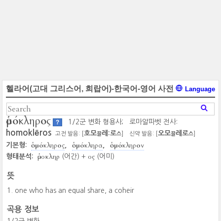
헬라어(고대 그리스어, 희랍어)-한국어-영어 사전
Language
ὁμόκληρος
1/2군 변화 형용사;
로마알파벳 전사:
?
homoklēros
호모
레:로
오모
레로
고전 발음: [
]
신약 발음: [
]
끌
스
끌
스
ὁμόκληρος
ὁμόκληρα
ὁμόκληρον
기본형:
ὁμοκληρ
ος
형태분석:
(어간) +
(어미)
뜻
one who has an equal share, a coheir
곡용 정보