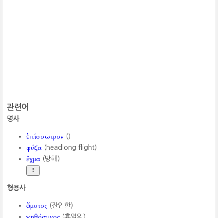
관련어
명사
ἐπίσσωτρον
()
φύζα
(headlong flight)
ἔχμα
(방해)
형용사
ἄμοτος
(잔인한)
γηθόσυνος
(휴일의)