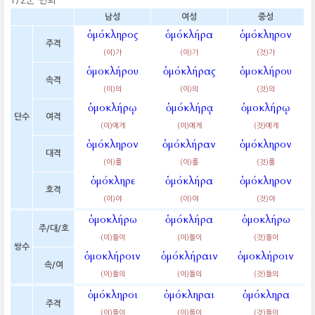
1/2군 변화
남성
여성
중성
ὁμόκληρος
ὁμόκλήρα
ὁμόκληρον
주격
(이)가
(이)가
(것)가
ὁμοκλήρου
ὁμόκλήρας
ὁμοκλήρου
속격
(이)의
(이)의
(것)의
ὁμοκλήρῳ
ὁμόκλήρᾳ
ὁμοκλήρῳ
단수
여격
(이)에게
(이)에게
(것)에게
ὁμόκληρον
ὁμόκλήραν
ὁμόκληρον
대격
(이)를
(이)를
(것)를
ὁμόκληρε
ὁμόκλήρα
ὁμόκληρον
호격
(이)야
(이)야
(것)야
ὁμοκλήρω
ὁμόκλήρα
ὁμοκλήρω
주/대/호
(이)들이
(이)들이
(것)들이
쌍수
ὁμοκλήροιν
ὁμόκλήραιν
ὁμοκλήροιν
속/여
(이)들의
(이)들의
(것)들의
ὁμόκληροι
ὁμόκληραι
ὁμόκληρα
주격
(이)들이
(이)들이
(것)들이