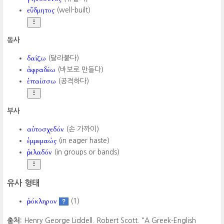
εὔδμητος
(well-built)
동사
δαίζω
(달라붙다)
ἀφραδέω
(바보로 만들다)
ἐπαίσσω
(공격하다)
부사
αὐτοσχεδόν
(손 가까이)
ἐμμεμαώς
(in eager haste)
ὁμιλαδόν
(in groups or bands)
유사 형태
ὁμόκληρον
(1)
?
출처:
Henry George Liddell. Robert Scott. "A Greek-English