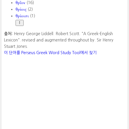
θρῖον
(16)
θρίοις
(2)
θρίοισι
(1)
출처:
Henry George Liddell. Robert Scott. "A Greek-English
Lexicon". revised and augmented throughout by. Sir Henry
Stuart Jones.
이 단어를 Perseus Greek Word Study Tool에서 찾기