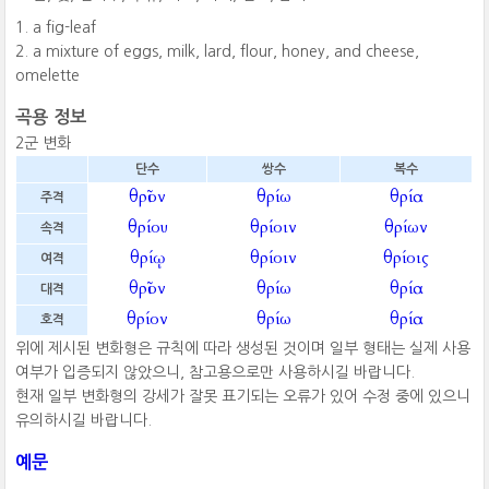
a fig-leaf
a mixture of eggs, milk, lard, flour, honey, and cheese,
omelette
곡용 정보
2군 변화
단수
쌍수
복수
θρῖον
θρίω
θρία
주격
θρίου
θρίοιν
θρίων
속격
θρίῳ
θρίοιν
θρίοις
여격
θρῖον
θρίω
θρία
대격
θρίον
θρίω
θρία
호격
위에 제시된 변화형은 규칙에 따라 생성된 것이며 일부 형태는 실제 사용
여부가 입증되지 않았으니, 참고용으로만 사용하시길 바랍니다.
현재 일부 변화형의 강세가 잘못 표기되는 오류가 있어 수정 중에 있으니
유의하시길 바랍니다.
예문