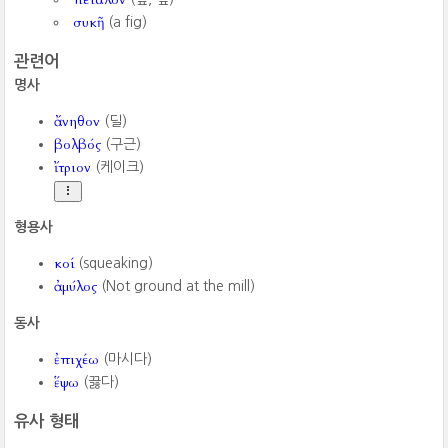
συκῆ
(a fig)
관련어
명사
ἄνηθον
(딜)
βολβός
(구근)
ἴτριον
(케이크)
형용사
κοί
(squeaking)
ἀμύλος
(Not ground at the mill)
동사
ἐπιχέω
(마시다)
ἕψω
(끓다)
유사 형태