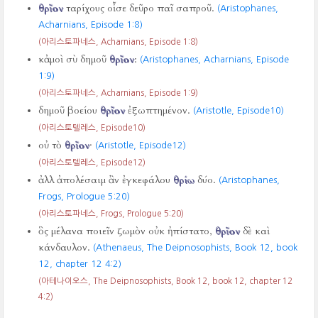
θρῖον
ταρίχους οἶσε δεῦρο παῖ σαπροῦ.
(Aristophanes,
Acharnians, Episode 1:8)
(아리스토파네스, Acharnians, Episode 1:8)
κἀμοὶ σὺ δημοῦ
θρῖον
:
(Aristophanes, Acharnians, Episode
1:9)
(아리스토파네스, Acharnians, Episode 1:9)
δημοῦ βοείου
θρῖον
ἐξωπτημένον.
(Aristotle, Episode10)
(아리스토텔레스, Episode10)
οὐ τὸ
θρῖον
·
(Aristotle, Episode12)
(아리스토텔레스, Episode12)
ἀλλ ἀπολέσαιμ ἂν ἐγκεφάλου
θρίω
δύο.
(Aristophanes,
Frogs, Prologue 5:20)
(아리스토파네스, Frogs, Prologue 5:20)
ὃς μέλανα ποιεῖν ζωμὸν οὐκ ἠπίστατο,
θρῖον
δὲ καὶ
κάνδαυλον.
(Athenaeus, The Deipnosophists, Book 12, book
12, chapter 12 4:2)
(아테나이오스, The Deipnosophists, Book 12, book 12, chapter 12
4:2)