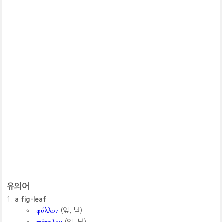
유의어
a fig-leaf
φύλλον
(잎, 닢)
πέταλον
(잎, 닢)