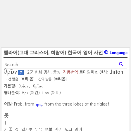
헬라어(고대 그리스어, 희랍어)-한국어-영어 사전
Language
θρῖον
thrīon
2군 변화 명사; 중성
자동번역
로마알파벳 전사:
?
리:온
리온
고전 발음: [
]
신약 발음: [
]
트
트
θρῖον
θρῖου
기본형:
θρι
ον
형태분석:
(어간) +
(어미)
τρίς
어원:
Prob. from
, from the three lobes of the figleaf.
뜻
꿀, 젖, 밀가루, 우유, 여보, 자기, 밀크, 맘마