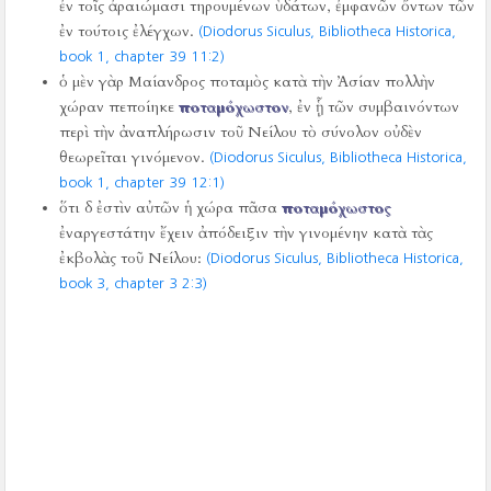
ἐν τοῖς ἀραιώμασι τηρουμένων ὑδάτων, ἐμφανῶν ὄντων τῶν
ἐν τούτοις ἐλέγχων.
(Diodorus Siculus, Bibliotheca Historica,
book 1, chapter 39 11:2)
ὁ μὲν γὰρ Μαίανδρος ποταμὸς κατὰ τὴν Ἀσίαν πολλὴν
χώραν πεποίηκε
ποταμόχωστον
, ἐν ᾗ τῶν συμβαινόντων
περὶ τὴν ἀναπλήρωσιν τοῦ Νείλου τὸ σύνολον οὐδὲν
θεωρεῖται γινόμενον.
(Diodorus Siculus, Bibliotheca Historica,
book 1, chapter 39 12:1)
ὅτι δ ἐστὶν αὐτῶν ἡ χώρα πᾶσα
ποταμόχωστος
ἐναργεστάτην ἔχειν ἀπόδειξιν τὴν γινομένην κατὰ τὰς
ἐκβολὰς τοῦ Νείλου:
(Diodorus Siculus, Bibliotheca Historica,
book 3, chapter 3 2:3)