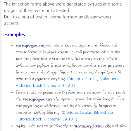
The inflection forms above were generated by rules and some
usages of them were not attested.
Due to a bug of system, some forms may display wrong
accents.
Examples
ποταμόχωστος
γὰρ οὖσα καὶ κατάρρυτος πολλοὺς καὶ
παντοδαποὺς ἐκφέρει καρπούς, τοῦ μὲν ποταμοῦ διὰ τὴν
κατ ἔτος ἀνάβασιν νεαρὰν ἰλὺν ἀεὶ καταχέοντος, τῶν δ
ἀνθρώπων ῥᾳδίως ἅπασαν ἀρδευόντων διά τινος μηχανῆς,
ἣν ἐπενόησε μὲν Ἀρχιμήδης ὁ Συρακόσιος, ὀνομάζεται δὲ
ἀπὸ τοῦ σχήματος κοχλίας.
(Diodorus Siculus, Bibliotheca
Historica, book 1, chapter 34 2:2)
ἔπειτ εἰ μὲν τὸ ῥεῦμα τοῦ Νείλου ταπεινότερον ἦν τῶν κατὰ
τὴν
ποταμόχωστον
γῆν ἀραιωμάτων, ἐπιπολαίους ἂν εἶναι
τὰς ῥαγάδας συνέβαινε, καθ ἃς ἀδύνατον ἦν διαμένειν
τοσοῦτο πλῆθος ὕδατος:
(Diodorus Siculus, Bibliotheca
Historica, book 1, chapter 39 10:1)
ἀφίημι γὰρ καὶ τὸ ψεῦδος τῆς τε
ποταμοχώστου
γῆς καὶ τῶν