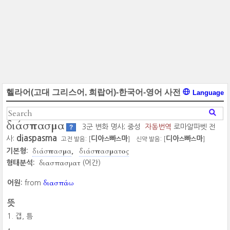
헬라어(고대 그리스어, 희랍어)-한국어-영어 사전
Language
διάσπασμα
3군 변화 명사; 중성
자동번역
로마알파벳 전
?
diaspasma
사:
디아
빠
마
디아
빠
마
고전 발음: [
]
신약 발음: [
]
스
스
스
스
διάσπασμα
διάσπασματος
기본형:
διασπασματ
형태분석:
(어간)
διασπάω
어원:
from
뜻
갭, 틈