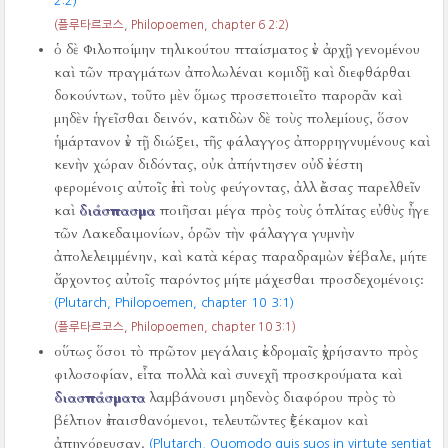
2:2)
(플루타르코스, Philopoemen, chapter 6 2:2)
ὁ δὲ Φιλοποίμην τηλικούτου πταίσματος ἐν ἀρχῇ γενομένου
καὶ τῶν πραγμάτων ἀπολωλέναι κομιδῇ καὶ διεφθάρθαι
δοκούντων, τοῦτο μὲν ὅμως προσεποιεῖτο παρορᾶν καὶ
μηδὲν ἡγεῖσθαι δεινόν, κατιδὼν δὲ τοὺς πολεμίους, ὅσον
ἡμάρτανον ἐν τῇ διώξει, τῆς φάλαγγος ἀπορρηγνυμένους καὶ
κενὴν χώραν διδόντας, οὐκ ἀπήντησεν οὐδ ἐνέστη
φερομένοις αὐτοῖς ἐπὶ τοὺς φεύγοντας, ἀλλ ἐάσας παρελθεῖν
καὶ
διάσπασμα
ποιῆσαι μέγα πρὸς τοὺς ὁπλίτας εὐθὺς ἦγε
τῶν Λακεδαιμονίων, ὁρῶν τὴν φάλαγγα γυμνὴν
ἀπολελειμμένην, καὶ κατὰ κέρας παραδραμὼν ἐνέβαλε, μήτε
ἄρχοντος αὐτοῖς παρόντος μήτε μάχεσθαι προσδεχομένοις:
(Plutarch, Philopoemen, chapter 10 3:1)
(플루타르코스, Philopoemen, chapter 10 3:1)
οὕτως ὅσοι τὸ πρῶτον μεγάλαις ἐκδρομαῖς ἐχρήσαντο πρὸς
φιλοσοφίαν, εἶτα πολλὰ καὶ συνεχῆ προσκρούματα καὶ
διασπάσματα
λαμβάνουσι μηδενὸς διαφόρου πρὸς τὸ
βέλτιον ἐπαισθανόμενοι, τελευτῶντες ἐξέκαμον καὶ
ἀπηγόρευσαν.
(Plutarch, Quomodo quis suos in virtute sentiat