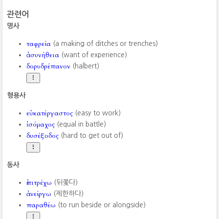
관련어
명사
ταφρεία
(a making of ditches or trenches)
ἀσυνήθεια
(want of experience)
δορυδρέπανον
(halbert)
형용사
εὐκατέργαστος
(easy to work)
ἰσόμαχος
(equal in battle)
δυσέξοδος
(hard to get out of)
동사
ἐπιτρέχω
(뒤쫓다)
ἀνείργω
(제한하다)
παραθέω
(to run beside or alongside)