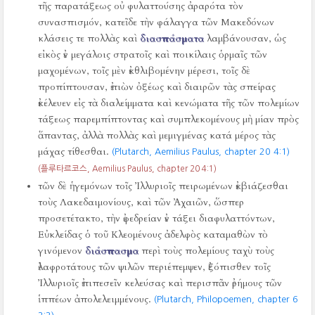
τῆς παρατάξεως οὐ φυλαττούσης ἀραρότα τὸν
συνασπισμόν, κατεῖδε τὴν φάλαγγα τῶν Μακεδόνων
κλάσεις τε πολλὰς καὶ
διασπάσματα
λαμβάνουσαν, ὡς
εἰκὸς ἐν μεγάλοις στρατοῖς καὶ ποικίλαις ὁρμαῖς τῶν
μαχομένων, τοῖς μὲν ἐκθλιβομένην μέρεσι, τοῖς δὲ
προπίπτουσαν, ἐπιὼν ὀξέως καὶ διαιρῶν τὰς σπείρας
ἐκέλευεν εἰς τὰ διαλείμματα καὶ κενώματα τῆς τῶν πολεμίων
τάξεως παρεμπίπτοντας καὶ συμπλεκομένους μὴ μίαν πρὸς
ἅπαντας, ἀλλὰ πολλὰς καὶ μεμιγμένας κατά μέρος τὰς
μάχας τίθεσθαι.
(Plutarch, Aemilius Paulus, chapter 20 4:1)
(플루타르코스, Aemilius Paulus, chapter 20 4:1)
τῶν δὲ ἡγεμόνων τοῖς Ἰλλυριοῖς πειρωμένων ἐκβιάζεσθαι
τοὺς Λακεδαιμονίους, καὶ τῶν Ἀχαιῶν, ὥσπερ
προσετέτακτο, τὴν ἐφεδρείαν ἐν τάξει διαφυλαττόντων,
Εὐκλείδας ὁ τοῦ Κλεομένους ἀδελφὸς καταμαθὼν τὸ
γινόμενον
διάσπασμα
περὶ τοὺς πολεμίους ταχὺ τοὺς
ἐλαφροτάτους τῶν ψιλῶν περιέπεμψεν, ἐξόπισθεν τοῖς
Ἰλλυριοῖς ἐπιπεσεῖν κελεύσας καὶ περισπᾶν ἐρήμους τῶν
ἱππέων ἀπολελειμμένους.
(Plutarch, Philopoemen, chapter 6