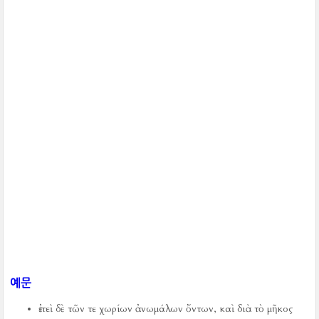
예문
ἐπεὶ δὲ τῶν τε χωρίων ἀνωμάλων ὄντων, καὶ διὰ τὸ μῆκος