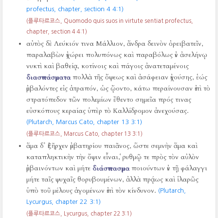
profectus, chapter, section 4 4:1)
(플루타르코스, Quomodo quis suos in virtute sentiat profectus,
chapter, section 4 4:1)
αὐτὸς δὲ Λεύκιόν τινα Μάλλιον, ἄνδρα δεινὸν ὀρειβατεῖν,
παραλαβὼν ἐχώρει πολυπόνως καὶ παραβόλως ἐν ἀσελήνῳ
νυκτὶ καὶ βαθείᾳ, κοτίνοις καὶ πάγοις ἀνατεταμένοις
διασπάσματα
πολλὰ τῆς ὄψεως καὶ ἀσάφειαν ἐχούσης, ἑώς
ἐμβαλόντες εἰς ἀτραπόν, ὡς ᾤοντο, κάτω περαίνουσαν ἐπὶ τὸ
στρατόπεδον τῶν πολεμίων ἔθεντο σημεῖα πρός τινας
εὐσκόπους κεραίας ὑπὲρ τὸ Καλλίδρομον ἀνεχούσας.
(Plutarch, Marcus Cato, chapter 13 3:1)
(플루타르코스, Marcus Cato, chapter 13 3:1)
ἅμα δ᾿ ἐξῆρχεν ἐμβατηρίου παιᾶνος, ὥστε σεμνὴν ἅμα καὶ
καταπληκτικὴν τὴν ὄψιν εἶναι, ῥυθμῷ τε πρὸς τὸν αὐλὸν
ἐμβαινόντων καὶ μήτε
διάσπασμα
ποιούντων ἐν τῇ φάλαγγι
μήτε ταῖς ψυχαῖς θορυβουμένων, ἀλλὰ πρᾴως καὶ ἱλαρῶς
ὑπὸ τοῦ μέλους ἀγομένων ἐπὶ τὸν κίνδυνον.
(Plutarch,
Lycurgus, chapter 22 3:1)
(플루타르코스, Lycurgus, chapter 22 3:1)