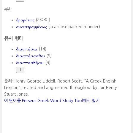
부사
ἀραρότως
(가까이)
συνεστραμμένως
(in a close packed manner)
유사 형태
διασπάσαι
(14)
διασπάσασθαι
(9)
διασπασθῆναι
(9)
출처:
Henry George Liddell. Robert Scott. "A Greek-English
Lexicon". revised and augmented throughout by. Sir Henry
Stuart Jones.
이 단어를 Perseus Greek Word Study Tool에서 찾기