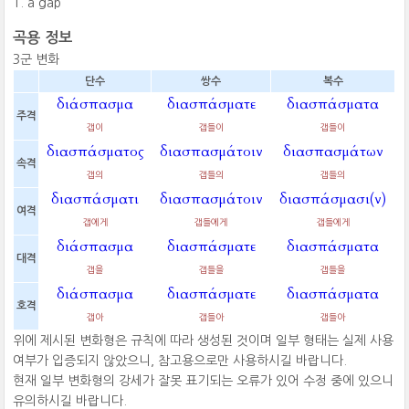
a gap
곡용 정보
3군 변화
단수
쌍수
복수
διάσπασμα
διασπάσματε
διασπάσματα
주격
갭이
갭들이
갭들이
διασπάσματος
διασπασμάτοιν
διασπασμάτων
속격
갭의
갭들의
갭들의
διασπάσματι
διασπασμάτοιν
διασπάσμασι(ν)
여격
갭에게
갭들에게
갭들에게
διάσπασμα
διασπάσματε
διασπάσματα
대격
갭을
갭들을
갭들을
διάσπασμα
διασπάσματε
διασπάσματα
호격
갭아
갭들아
갭들아
위에 제시된 변화형은 규칙에 따라 생성된 것이며 일부 형태는 실제 사용
여부가 입증되지 않았으니, 참고용으로만 사용하시길 바랍니다.
현재 일부 변화형의 강세가 잘못 표기되는 오류가 있어 수정 중에 있으니
유의하시길 바랍니다.