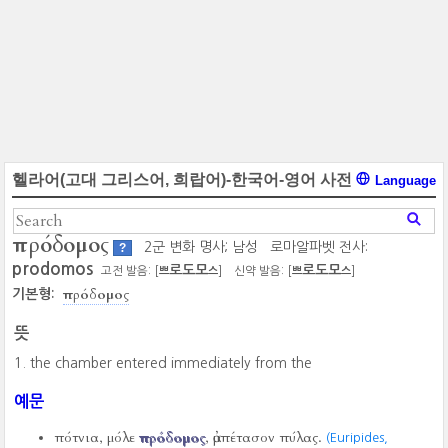
헬라어(고대 그리스어, 희랍어)-한국어-영어 사전
Language
πρόδομος
2군 변화 명사; 남성
로마알파벳 전사:
?
prodomos
로도모
로도모
고전 발음: [
]
신약 발음: [
]
쁘
스
쁘
스
πρόδομος
기본형:
뜻
the chamber entered immediately from the
예문
πότνια, μόλε
πρόδομος
, ἀμπέτασον πύλας.
(Euripides,