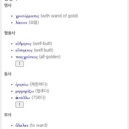
명사
χρυσόρραπις
(with wand of gold)
λίκνον
(요람)
형용사
εὔδμητος
(well-built)
εὔπηκτος
(well-built)
παγχρύσεος
(all-golden)
동사
ἐρητύω
(제한하다)
μερμηρίζω
(멈추다)
ἀτιτάλλω
(기르다)
부사
ἄλαλκε
(to ward)