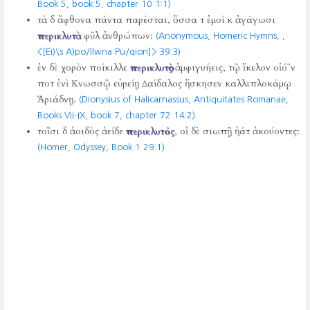
Book 5, book 5, chapter 10 1:1)
τὰ δ ἄφθονα πάντα παρέσται, ὅσσα τ ἐμοί κ ἀγάγωσι
περικλυτὰ
φῦλ ἀνθρώπων:
(Anonymous, Homeric Hymns,
,
<[Ei)\s A)po/llwna Pu/qion]> 39:3)
ἐν δὲ χορὸν ποίκιλλε
περικλυτὸς
ἀμφιγυήεις, τῷ ἴκελον οἱό῀ν
ποτ ἐνὶ Κνωσσῷ εὐρείῃ Δαίδαλος ἤσκησεν καλλιπλοκάμῳ
Ἀριάδνῃ.
(Dionysius of Halicarnassus, Antiquitates Romanae,
Books VII-IX, book 7, chapter 72 14:2)
τοῖσι δ ἀοιδὸς ἀείδε
περικλυτός
, οἱ δὲ σιωπῇ ἡάτ ἀκούοντες:
(Homer, Odyssey, Book 1 29:1)