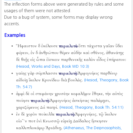
The inflection forms above were generated by rules and some
usages of them were not attested.
Due to a bug of system, some forms may display wrong
accents.
Examples
Ἥφαιστον δ ἐκέλευσε
περικλυτὸν
ὅττι τάχιστα γαῖαν ὕδει
φύρειν, ἐν δ ἀνθρώπου θέμεν αὐδὴν καὶ σθένος, ἀθανάτῃς
δὲ θεῇς εἰς ὦπα ἐίσκειν παρθενικῆς καλὸν εἶδος ἐπήρατον:
(Hesiod, Works and Days, Book WD 10:3)
γαίης γὰρ σύμπλασσε
περικλυτὸς
Ἀμφιγυήεις παρθένῳ
αἰδοίῃ ἴκελον Κρονίδεω διὰ βουλάς.
(Hesiod, Theogony, Book
Th. 54:7)
ἀμφὶ δέ οἱ στεφάνην χρυσέην κεφαλῆφιν ἔθηκε, τὴν αὐτὸς
ποίησε
περικλυτὸς
Ἀμφιγυήεις ἀσκήσας παλάμῃσι,
χαριζόμενος Διὶ πατρί.
(Hesiod, Theogony, Book Th. 54:11)
ἐν δὲ χορὸν ποίκιλλε
περικλυτὸς
Ἀμφιγυήεις, τῷ ἴκελον
οἱο῀`ν ποτ ἐνὶ Κνωσσῷ εὐρείῃ Δαίδαλος ἤσκησεν
καλλιπλοκάμῳ Ἀριάδνῃ.
(Athenaeus, The Deipnosophists,