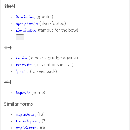
형용사
θεοείκελος
(godlike)
ἀργυρόπεζα
(silver-footed)
κλυτότοξος
(famous for the bow)
동사
κοτέω
(to bear a grudge against)
κερτομέω
(to taunt or sneer at)
ἐρητύω
(to keep back)
부사
δόμονδε
(home)
Similar forms
περικλυτὸς
(13)
Περικλύμενος
(7)
περίκλυστον
(6)