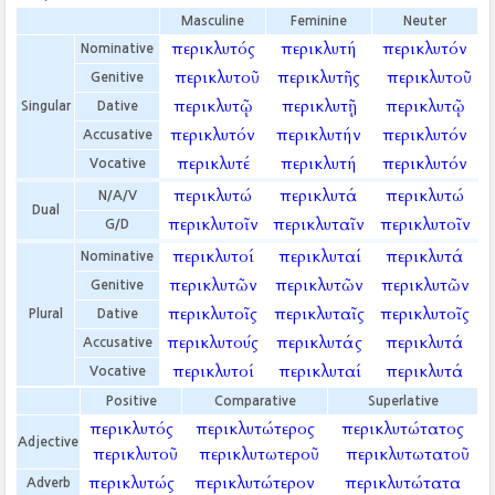
Masculine
Feminine
Neuter
περικλυτός
περικλυτή
περικλυτόν
Nominative
περικλυτοῦ
περικλυτῆς
περικλυτοῦ
Genitive
περικλυτῷ
περικλυτῇ
περικλυτῷ
Singular
Dative
περικλυτόν
περικλυτήν
περικλυτόν
Accusative
περικλυτέ
περικλυτή
περικλυτόν
Vocative
περικλυτώ
περικλυτά
περικλυτώ
N/A/V
Dual
περικλυτοῖν
περικλυταῖν
περικλυτοῖν
G/D
περικλυτοί
περικλυταί
περικλυτά
Nominative
περικλυτῶν
περικλυτῶν
περικλυτῶν
Genitive
περικλυτοῖς
περικλυταῖς
περικλυτοῖς
Plural
Dative
περικλυτούς
περικλυτάς
περικλυτά
Accusative
περικλυτοί
περικλυταί
περικλυτά
Vocative
Positive
Comparative
Superlative
περικλυτός
περικλυτώτερος
περικλυτώτατος
Adjective
περικλυτοῦ
περικλυτωτεροῦ
περικλυτωτατοῦ
περικλυτώς
περικλυτώτερον
περικλυτώτατα
Adverb