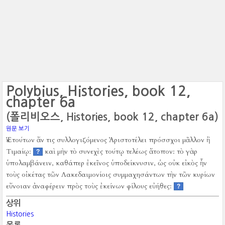
Polybius, Histories, book 12,
chapter 6a
(폴리비오스, Histories, book 12, chapter 6a)
원문 보기
Ἐκ τούτων ἄν τις συλλογιζόμενος Ἀριστοτέλει πρόσσχοι μᾶλλον ἢ
Τιμαίῳ:
καὶ μὴν τὸ συνεχὲς τούτῳ τελέως ἄτοπον:
τὸ γὰρ
?
ὑπολαμβάνειν, καθάπερ ἐκεῖνος ὑποδείκνυσιν, ὡς οὐκ εἰκὸς ἦν
τοὺς οἰκέτας τῶν Λακεδαιμονίοις συμμαχησάντων τὴν τῶν κυρίων
εὔνοιαν ἀναφέρειν πρὸς τοὺς ἐκείνων φίλους εὐήθες:
?
상위
Histories