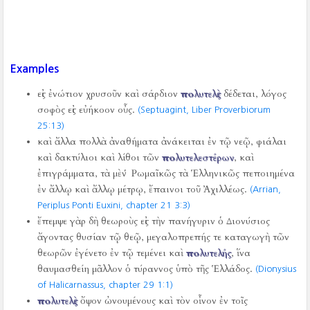
Examples
εἰς ἐνώτιον χρυσοῦν καὶ σάρδιον
πολυτελὲς
δέδεται, λόγος
σοφὸς εἰς εὐήκοον οὖς.
(Septuagint, Liber Proverbiorum
25:13)
καὶ ἄλλα πολλὰ ἀναθήματα ἀνάκειται ἐν τῷ νεῷ, φιάλαι
καὶ δακτύλιοι καὶ λίθοι τῶν
πολυτελεστέρων
, καὶ
ἐπιγράμματα, τὰ μὲν Ῥωμαῖκῶς τὰ Ἑλληνικῶς πεποιημένα
ἐν ἄλλῳ καὶ ἄλλῳ μέτρῳ, ἔπαινοι τοῦ Ἀχιλλέως.
(Arrian,
Periplus Ponti Euxini, chapter 21 3:3)
ἔπεμψε γὰρ δὴ θεωροὺς εἰς τὴν πανήγυριν ὁ Διονύσιος
ἄγοντας θυσίαν τῷ θεῷ, μεγαλοπρεπής τε καταγωγὴ τῶν
θεωρῶν ἐγένετο ἐν τῷ τεμένει καὶ
πολυτελής
, ἵνα
θαυμασθείη μᾶλλον ὁ τύραννος ὑπὸ τῆς Ἑλλάδος.
(Dionysius
of Halicarnassus, chapter 29 1:1)
πολυτελὲς
ὄψον ὠνουμένους καὶ τὸν οἶνον ἐν τοῖς