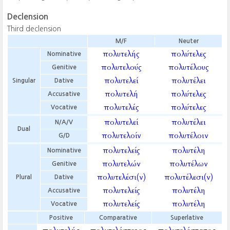
Declension
Third declension
M/F
Neuter
πολυτελής
πολύτελες
Nominative
πολυτελούς
πολυτέλους
Genitive
πολυτελεί
πολυτέλει
Singular
Dative
πολυτελή
πολύτελες
Accusative
πολυτελές
πολύτελες
Vocative
πολυτελεί
πολυτέλει
N/A/V
Dual
πολυτελοίν
πολυτέλοιν
G/D
πολυτελείς
πολυτέλη
Nominative
πολυτελών
πολυτέλων
Genitive
πολυτελέσι(ν)
πολυτέλεσι(ν)
Plural
Dative
πολυτελείς
πολυτέλη
Accusative
πολυτελείς
πολυτέλη
Vocative
Positive
Comparative
Superlative