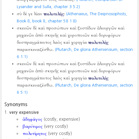
Lysander and Sulla, chapter 3 5:2)
σὺ δέ γε λίαν
πολυτελής
:
(Athenaeus, The Deipnosophists,
Book 8, book 8, chapter 58 1:8)
σκευῶν δὲ καὶ προσώπων καὶ ξυστίδων ἁλουργῶν καὶ
μηχανῶν ἀπὸ σκηνῆς καὶ χοροποιῶν καὶ δορυφόρων
δυσπραγμάτευτος λαὸς καὶ χορηγία
πολυτελὴς
παρασκευαζέσθω.
(Plutarch, De gloria Atheniensium, section
6 1:1)
σκευῶν δὲ καὶ προσώπων καὶ ξυστίδων ἁλουργῶν καὶ
μηχανῶν ἀπὸ σκηνῆς καὶ χοροποιῶν καὶ δορυφόρων
δυσπραγμάτευτος λαὸς καὶ χορηγία
πολυτελὴς
παρασκευαζέσθω.
(Plutarch, De gloria Atheniensium, section
6 5:1)
Synonyms
very expensive
ἀδηφάγος
(costly, expensive)
βαρύτιμος
(very costly)
πολυτίμητος
(very costly)