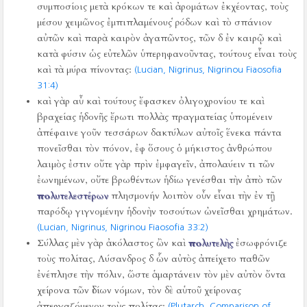
συμποσίοις μετὰ κρόκων τε καὶ ἀρομάτων ἐκχέοντας, τοὺς
μέσου χειμῶνος ἐμπιπλαμένους ῥόδων καὶ τὸ σπάνιον
αὐτῶν καὶ παρὰ καιρὸν ἀγαπῶντος, τῶν δ ἐν καιρῷ καὶ
κατὰ φύσιν ὡς εὐτελῶν ὑπερηφανοῦντας, τούτους εἶναι τοὺς
καὶ τὰ μύρα πίνοντας:
(Lucian, Nigrinus, Nigrinou Fiaosofia
31:4)
καὶ γὰρ αὖ καὶ τούτους ἔφασκεν ὀλιγοχρονίου τε καὶ
βραχείας ἡδονῆς ἔρωτι πολλὰς πραγματείας ὑπομένειν
ἀπέφαινε γοῦν τεσσάρων δακτύλων αὐτοῖς ἕνεκα πάντα
πονεῖσθαι τὸν πόνον, ἐφ ὅσους ὁ μήκιστος ἀνθρώπου
λαιμὸς ἐστιν οὔτε γὰρ πρὶν ἐμφαγεῖν, ἀπολαύειν τι τῶν
ἐωνημένων, οὔτε βρωθέντων ἡδίω γενέσθαι τὴν ἀπὸ τῶν
πολυτελεστέρων
πλησμονήν λοιπὸν οὖν εἶναι τὴν ἐν τῇ
παρόδῳ γιγνομένην ἡδονὴν τοσούτων ὠνεῖσθαι χρημάτων.
(Lucian, Nigrinus, Nigrinou Fiaosofia 33:2)
Σύλλας μὲν γὰρ ἀκόλαστος ὢν καὶ
πολυτελὴς
ἐσωφρόνιζε
τοὺς πολίτας, Λύσανδρος δ ὧν αὐτὸς ἀπείχετο παθῶν
ἐνέπλησε τὴν πόλιν, ὥστε ἁμαρτάνειν τὸν μὲν αὐτὸν ὄντα
χείρονα τῶν ἰδίων νόμων, τὸν δὲ αὑτοῦ χείρονας
ἀπεργαζόμενον τοὺς πολίτας:
(Plutarch, Comparison of