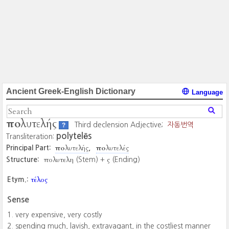
Ancient Greek-English Dictionary
Language
πολυτελής
Third declension Adjective;
자동번역
?
polytelēs
Transliteration:
πολυτελής
πολυτελές
Principal Part:
πολυτελη
ς
Structure:
(Stem) +
(Ending)
τέλος
Etym.:
Sense
very expensive, very costly
spending much, lavish, extravagant, in the costliest manner