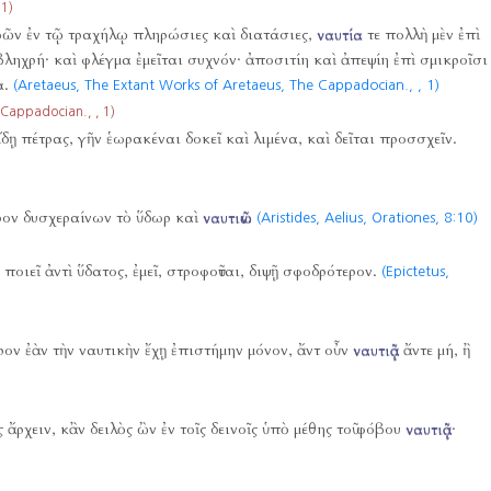
31)
εβῶν ἐν τῷ τραχήλῳ πληρώσιες καὶ διατάσιες,
ναυτία
τε πολλὴ μὲν ἐπὶ
 βληχρή· καὶ φλέγμα ἐμεῖται συχνόν· ἀποσιτίη καὶ ἀπεψίη ἐπὶ σμικροῖσι
α.
(Aretaeus, The Extant Works of Aretaeus, The Cappadocian.,
,
1)
 Cappadocian.,
,
1)
ἴδῃ πέτρας, γῆν ἑωρακέναι δοκεῖ καὶ λιμένα, καὶ δεῖται προσσχεῖν.
ερον δυσχεραίνων τὸ ὕδωρ καὶ
ναυτιῶν
.
(Aristides, Aelius, Orationes,
8:10)
 ποιεῖ ἀντὶ ὕδατος, ἐμεῖ, στροφοῦται, διψῇ σφοδρότερον.
(Epictetus,
ρον ἐὰν τὴν ναυτικὴν ἔχῃ ἐπιστήμην μόνον, ἄντ οὖν
ναυτιᾷ
ἄντε μή, ἢ
 ἄρχειν, κἂν δειλὸς ὢν ἐν τοῖς δεινοῖς ὑπὸ μέθης τοῦ φόβου
ναυτιᾷ
·