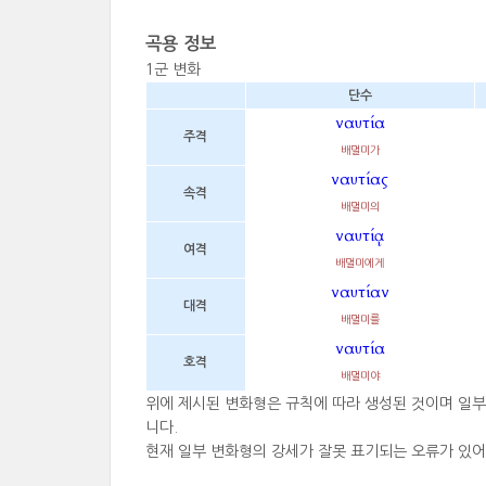
곡용 정보
1군 변화
단수
ναυτία
주격
배멀미가
ναυτίας
속격
배멀미의
ναυτίᾳ
여격
배멀미에게
ναυτίαν
대격
배멀미를
ναυτία
호격
배멀미야
위에 제시된 변화형은 규칙에 따라 생성된 것이며 일
니다.
현재 일부 변화형의 강세가 잘못 표기되는 오류가 있어