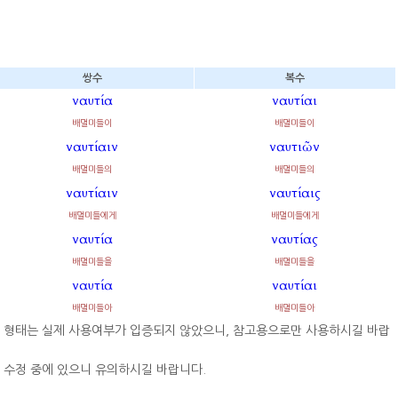
쌍수
복수
ναυτία
ναυτίαι
배멀미들이
배멀미들이
ναυτίαιν
ναυτιῶν
배멀미들의
배멀미들의
ναυτίαιν
ναυτίαις
배멀미들에게
배멀미들에게
ναυτία
ναυτίας
배멀미들을
배멀미들을
ναυτία
ναυτίαι
배멀미들아
배멀미들아
부 형태는 실제 사용여부가 입증되지 않았으니, 참고용으로만 사용하시길 바랍
 수정 중에 있으니 유의하시길 바랍니다.