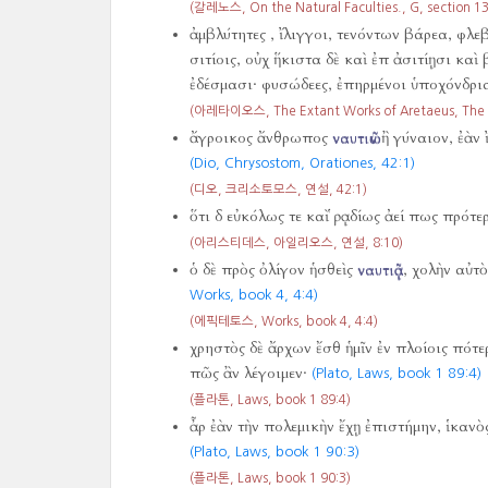
(갈레노스, On the Natural Faculties., G, section 1
ἀμβλύτητες , ἴλιγγοι, τενόντων βάρεα, φλ
σιτίοις, οὐχ ἥκιστα δὲ καὶ ἐπ ἀσιτίῃσι καὶ
ἐδέσμασι· φυσώδεες, ἐπηρμένοι ὑποχόνδρι
(아레타이오스, The Extant Works of Aretaeus, The
ἄγροικος ἄνθρωπος
ναυτιῶν
ἢ γύναιον, ἐὰν 
(Dio, Chrysostom, Orationes,
42:1)
(디오, 크리소토모스, 연설,
42:1)
ὅτι δ εὐκόλως τε καὶ ῥᾳδίως ἀεί πως πρότ
(아리스티데스, 아일리오스, 연설,
8:10)
ὁ δὲ πρὸς ὀλίγον ἡσθεὶς
ναυτιᾷ
, χολὴν αὐτὸ
Works, book 4,
4:4)
(에픽테토스, Works, book 4,
4:4)
χρηστὸς δὲ ἄρχων ἔσθ ἡμῖν ἐν πλοίοις πότε
πῶς ἂν λέγοιμεν·
(Plato, Laws, book 1 89:4)
(플라톤, Laws, book 1 89:4)
ἆρ ἐὰν τὴν πολεμικὴν ἔχῃ ἐπιστήμην, ἱκανὸς
(Plato, Laws, book 1 90:3)
(플라톤, Laws, book 1 90:3)