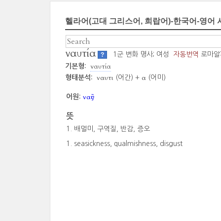
헬라어(고대 그리스어, 희랍어)-한국어-영어 
ναυτία
1군 변화 명사; 여성
자동번역
로마알
?
ναυτία
기본형:
ναυτι
α
형태분석:
(어간) +
(어미)
ναῦς
어원:
뜻
배멀미, 구역질, 반감, 증오
seasickness, qualmishness, disgust