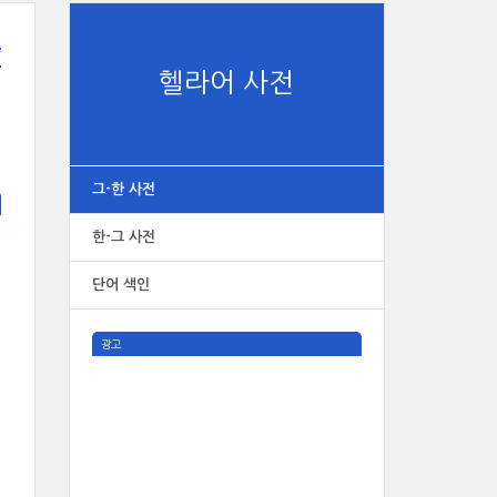
e
헬라어 사전
그-한 사전
한-그 사전
단어 색인
광고