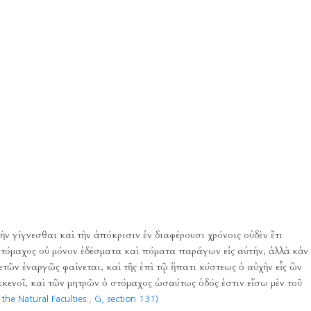
λκὴν γίγνεσθαι καὶ τὴν ἀπόκρισιν ἐν διαφέρουσι χρόνοις οὐδὲν ἔτι
ὁ στόμαχος οὐ μόνον ἐδέσματα καὶ πόματα παράγων εἰς αὐτήν, ἀλλὰ κἀν
τῶν ἐναργῶς φαίνεται, καὶ τῆς ἐπὶ τῷ ἥπατι κύστεως ὁ αὐχὴν εἷς ὢν
ἐκκενοῖ, καὶ τῶν μητρῶν ὁ στόμαχος ὡσαύτως ὁδός ἐστιν εἴσω μὲν τοῦ
the Natural Faculties., G, section 131)