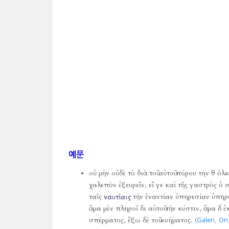
예문
οὐ μὴν οὐδὲ τὸ διὰ τοῦ αὐτοῦ πόρου τήν θ ὁ
χαλεπὸν ἐξευρεῖν, εἴ γε καὶ τῆς γαστρὸς 
ταῖς
ναυτίαις
τὴν ἐναντίαν ὑπηρεσίαν ὑπηρε
ἅμα μὲν πληροῖ δι αὑτοῦ τὴν κύστιν, ἅμα δ 
σπέρματος, ἔξω δὲ τοῦ κυήματος.
(Galen, On 