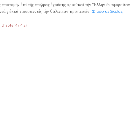
ς προτομὴν ἐπὶ τῆς πρῴρας ἐχούσης κριοῦ, καὶ τὴν Ἕλλην δυσφοροῦσαν
τῆς νεὼς ἐκκύπτουσαν, εἰς τὴν θάλατταν προπεσεῖν.
(Diodorus Siculus,
chapter 47 4:2)