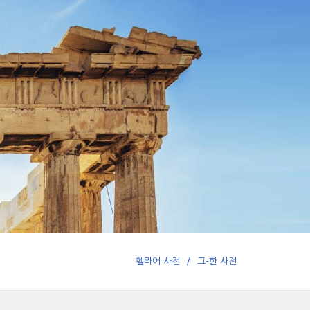
헬라어 사전
그-한 사전