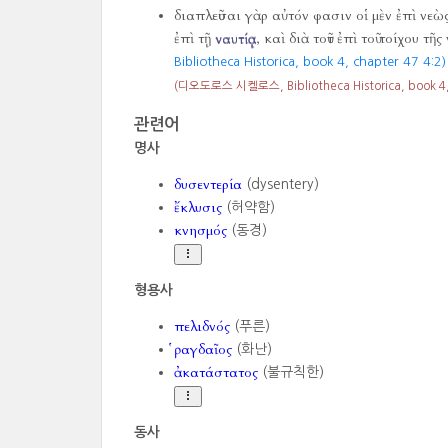
διαπλεῦσαι γὰρ αὐτόν φασιν οἱ μὲν ἐπὶ νεὼ
ἐπὶ τῇ
ναυτίᾳ
, καὶ διὰ τοῦτ ἐπὶ τοῦ τοίχου 
Bibliotheca Historica, book 4, chapter 47 4:2)
(디오도로스 시켈로스, Bibliotheca Historica, book 4, 
관련어
명사
δυσεντερία
(dysentery)
ἔκλυσις
(허약함)
κνησμός
(동경)
형용사
πελιδνός
(푸른)
ῥαγδαῖος
(화난)
ἀκατάστατος
(불규칙한)
동사