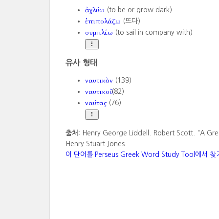
ἀχλύω
(to be or grow dark)
ἐπιπολάζω
(뜨다)
συμπλέω
(to sail in company with)
유사 형태
ναυτικὸν
(139)
ναυτικοῦ
(82)
ναύτας
(76)
출처:
Henry George Liddell. Robert Scott. "A Gre
Henry Stuart Jones.
이 단어를 Perseus Greek Word Study Tool에서 찾