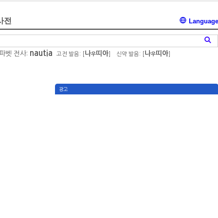
사전
Languag
nautia
파벳 전사:
나
띠아
나
띠아
고전 발음: [
]
신약 발음: [
]
우
우
광고