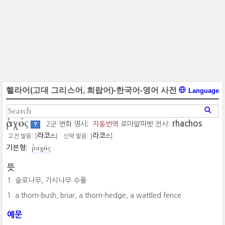
헬라어(고대 그리스어, 희랍어)-한국어-영어 사전
Language
ῥαχός
rhachos
2군 변화 명사;
자동번역
로마알파벳 전사:
?
라코
라코
고전 발음: [
]
신약 발음: [
]
스
스
ῥαχός
기본형:
뜻
슬로나무, 가시나무 수풀
a thorn-bush, briar, a thorn-hedge, a wattled fence
예문