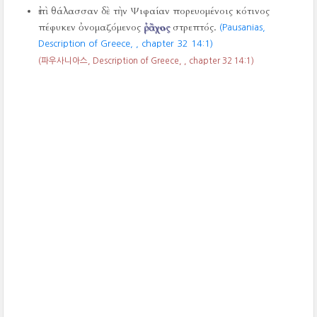
ἐπὶ θάλασσαν δὲ τὴν Ψιφαίαν πορευομένοις κότινος
πέφυκεν ὀνομαζόμενος
ῥᾶχος
στρεπτός.
(Pausanias,
Description of Greece,
, chapter 32 14:1)
(파우사니아스, Description of Greece,
, chapter 32 14:1)