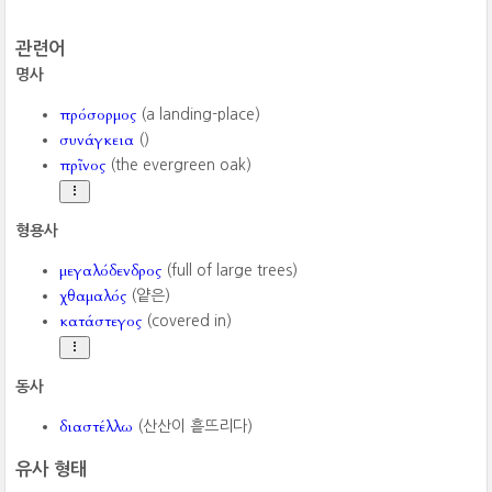
관련어
명사
πρόσορμος
(a landing-place)
συνάγκεια
()
πρῖνος
(the evergreen oak)
형용사
μεγαλόδενδρος
(full of large trees)
χθαμαλός
(얕은)
κατάστεγος
(covered in)
동사
διαστέλλω
(산산이 흩뜨리다)
유사 형태