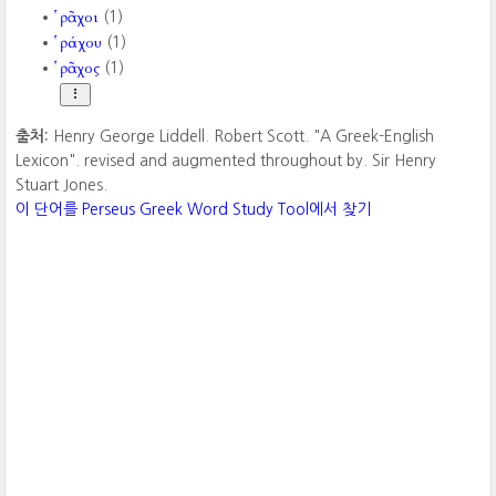
ῥᾶχοι
(1)
ῥάχου
(1)
ῥᾶχος
(1)
출처:
Henry George Liddell. Robert Scott. "A Greek-English
Lexicon". revised and augmented throughout by. Sir Henry
Stuart Jones.
이 단어를 Perseus Greek Word Study Tool에서 찾기