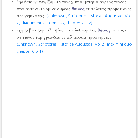
"ηαβετε ιγιτυρ, ξομμιλιτονες, προ ιμπεριο αυρεος τερνος,
προ αντονινι νομινε αυρεος
θυινος
ετ σολιτας προμοτιονες
σεδ γεμινατας.
(Unknown, Scriptores Historiae Augustae, Vol
2, diadumenus antoninus, chapter 2 1:2)
εχερξεβατ ξυμ μιλιτιβυς ιπσε λυξταμινα,
θυινος
, σενος ετ
σεπτενος ιαμ γρανδαεϝυς αδ τερραμ προστερνενς.
(Unknown, Scriptores Historiae Augustae, Vol 2, maximini duo,
chapter 6 5:1)