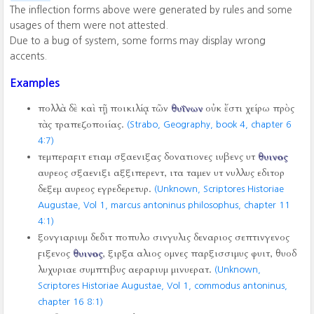
The inflection forms above were generated by rules and some
usages of them were not attested.
Due to a bug of system, some forms may display wrong
accents.
Examples
πολλὰ δὲ καὶ τῇ ποικιλίᾳ τῶν
θυΐνων
οὐκ ἔστι χείρω πρὸς
τὰς τραπεζοποιίας.
(Strabo, Geography, book 4, chapter 6
4:7)
τεμπεραϝιτ ετιαμ σξαενιξας δονατιονες ιυβενς υτ
θυινος
αυρεος σξαενιξι αξξιπερεντ, ιτα ταμεν υτ νυλλυς εδιτορ
δεξεμ αυρεος εγρεδερετυρ.
(Unknown, Scriptores Historiae
Augustae, Vol 1, marcus antoninus philosophus, chapter 11
4:1)
ξονγιαριυμ δεδιτ ποπυλο σινγυλις δεναριος σεπτινγενος
ϝιξενος
θυινος
, ξιρξα αλιος ομνες παρξισσιμυς φυιτ, θυοδ
λυχυριαε συμπτιβυς αεραριυμ μινυερατ.
(Unknown,
Scriptores Historiae Augustae, Vol 1, commodus antoninus,
chapter 16 8:1)