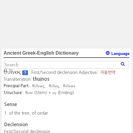
Ancient Greek-English Dictionary
Language
θύϊνος
First/Second declension Adjective;
자동번역
?
thuinos
Transliteration:
θύϊνος
θύϊνη
θύϊνον
Principal Part:
θυϊν
ος
Structure:
(Stem) +
(Ending)
Sense
of the tree, of cedar
Declension
First/Second declension