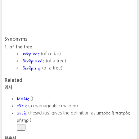
Synonyms
of the tree
κέδρινος
(of cedar)
δενδριακός
(of a tree)
δενδρίτης
(of a tree)
Related
명사
Μαλίς
()
τᾶλις
(a marriageable maiden)
ἀννίς
(Hesychius' gives the definition as μητρὸς ἢ πατρὸς
μήτηρ ‎)
형용사