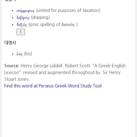
σύμμορος
(united for purposes of taxation)
λιβρός
(dripping)
διξός
(Ionic spelling of δισσός ‎)
대명사
ἑός
(his)
Source:
Henry George Liddell. Robert Scott. "A Greek-English
Lexicon". revised and augmented throughout by. Sir Henry
Stuart Jones.
Find this word at Perseus Greek Word Study Tool