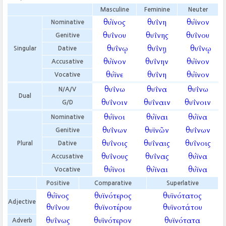
Masculine
Feminine
Neuter
θύϊνος
θυΐνη
θύϊνον
Nominative
θυΐνου
θυΐνης
θυΐνου
Genitive
θυΐνῳ
θυΐνῃ
θυΐνῳ
Singular
Dative
θύϊνον
θυΐνην
θύϊνον
Accusative
θύϊνε
θυΐνη
θύϊνον
Vocative
θυΐνω
θυΐνα
θυΐνω
N/A/V
Dual
θυΐνοιν
θυΐναιν
θυΐνοιν
G/D
θύϊνοι
θύϊναι
θύϊνα
Nominative
θυΐνων
θυϊνῶν
θυΐνων
Genitive
θυΐνοις
θυΐναις
θυΐνοις
Plural
Dative
θυΐνους
θυΐνας
θύϊνα
Accusative
θύϊνοι
θύϊναι
θύϊνα
Vocative
Positive
Comparative
Superlative
θύϊνος
θυϊνότερος
θυϊνότατος
Adjective
θυΐνου
θυϊνοτέρου
θυϊνοτάτου
θυΐνως
θυϊνότερον
θυϊνότατα
Adverb