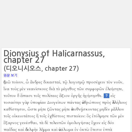
Dionysius of Halicarnassus,
chapter 27
(디오니시오스, chapter 27)
원문 보기
ἀξιῶ τοίνυν, ὦ ἄνδρες δικασταί, τῷ λογισμῷ προσέχειν τὸν νοῦν,
ἵνα τοὺς μὲν νεανίσκους διὰ τὸ μέγεθος τῶν συμφορῶν ἐλεήσητε,
τοῦτον δ ἅπασι τοῖς πολίταις ἄξιον ὀργῆς ἡγήσησθε.
εἰς
?
τοσαύτην γὰρ ὑποψίαν Διογείτων πάντας ἀνθρώπους πρὸς ἀλλήλους
καθίστησιν, ὥστε μήτε ζῶντας μήτε ἀποθνῄσκοντας μηδὲν μᾶλλον
τοῖς οἰκειοτάτοις ἢ τοῖς ἐχθίστοις πιστεύειν:
ὃς ἐτόλμησε τῶν μὲν
ἔξαρνος γενέσθαι, τὰ δὲ τελευτῶν ὁμολογήσας ἔχειν εἰς δύο
παῖδας καὶ ἀδελφὴν λῆμμα καὶ ἀνάλωμα ἐν ὀκτὼ ἔτεσιν ἑπτὰ