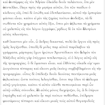
καὶ ἀποπέμψας εἰς τὸν Ἀδρίαν ὁλκάδα δυοῖν ταλάντοιν, ὅτε μὲν
ἀπέστελλεν, ἔλεγε πρὸς τὴν μητέρα αὐτῶν, ὅτι τῶν παίδων ὁ
κίνδυνος εἰή, ἐπεὶ δὲ ἐσώθη καὶ ἐδιπλασίασεν, αὑτοῦ τὴν ἐμπορίαν
φάσκει εἶναι.
καίτοι εἰ μὲν τὰς ζημίας τούτων ἀποδείξει, τὰ δὲ
σωθέντα τῶν χρημάτων αὐτὸς ἕξει, ὅποι μὲν ἀνήλωται τὰ χρήματα
οὐ χαλεπῶς εἰς τὸν λόγον ἐγγράψει, ῥᾳδίως δὲ ἐκ τῶν ἀλλοτρίων
αὐτὸς πλουτήσει.
καθ ἕκαστον μὲν οὖν, ὦ ἄνδρες δικασταί, πολὺ ἂν ἔργον εἰή πρὸς
ὑμᾶς λογίζεσθαι.
ἐπειδὴ δὲ μόλις παρ αὐτοῦ παρέλαβον τὰ
γράμματα, μάρτυρας ἔχων ἠρώτων Ἀριστόδικον τὸν ἀδελφὸν τὸν
Ἀλέξιδος αὐτὸς γὰρ ἐτύγχανε τετελευτηκώς, εἰ ὁ λόγος αὐτῷ εἰή
τῆς τριηραρχίας.
ὃ δὲ ἔφασκεν εἶναι.
καὶ ἐλθόντες οἴκαδε εὑρ´ομεν
Διογείτονα τέτταρας καὶ εἴκοσι μνᾶς ἐκείνῳ συμβεβλημένον εἰς τὴν
τριηραρχίαν.
οὗτος δὲ ἐπέδειξε δυοῖν δεούσας πεντήκοντα μνᾶς
ἀνηλωκέναι:
ὥστε τούτοις λελογίσθαι, ὅσον περ ὅλον τὸ ἀνάλωμα
αὐτῷ γεγένηται.
καίτοι τί αὐτὸν οἰέσθε πεποιηκέναι περὶ ὧν
αὐτῷ οὐδεὶς σύνοιδεν, ἀλλ αὐτὸς μόνος διεχείριζεν, ὃς, ἃ δι ἑτέρων
ἐπράχθη καὶ οὐ χαλεπὸν ἦν περὶ τούτων πυθέσθαι, ἐτόλμησε
ψευσάμενος τέτταρσι καὶ εἴκοσι μναῖς τοὺς αὑτοῦ θυγατριδοῦς