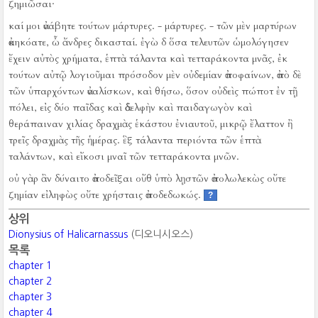
ζημιῶσαι·
καί μοι ἀνάβητε τούτων μάρτυρες.
- μάρτυρες.
- τῶν μὲν μαρτύρων
ἀκηκόατε, ὦ ἄνδρες δικασταί.
ἐγὼ δ ὅσα τελευτῶν ὡμολόγησεν
ἔχειν αὐτὸς χρήματα, ἑπτὰ τάλαντα καὶ τετταράκοντα μνᾶς, ἐκ
τούτων αὐτῷ λογιοῦμαι πρόσοδον μὲν οὐδεμίαν ἀποφαίνων, ἀπὸ δὲ
τῶν ὑπαρχόντων ἀναλίσκων, καὶ θήσω, ὅσον οὐδεὶς πώποτ ἐν τῇ
πόλει, εἰς δύο παῖδας καὶ ἀδελφὴν καὶ παιδαγωγὸν καὶ
θεράπαιναν χιλίας δραχμὰς ἑκάστου ἐνιαυτοῦ, μικρῷ ἔλαττον ἢ
τρεῖς δραχμὰς τῆς ἡμέρας.
ἓξ τάλαντα περιόντα τῶν ἑπτὰ
ταλάντων, καὶ εἴκοσι μναῖ τῶν τετταράκοντα μνῶν.
οὐ γὰρ ἂν δύναιτο ἀποδεῖξαι οὔθ ὑπὸ λῃστῶν ἀπολωλεκὼς οὔτε
ζημίαν εἰληφὼς οὔτε χρήσταις ἀποδεδωκώς.
?
상위
Dionysius of Halicarnassus
(디오니시오스)
목록
chapter 1
chapter 2
chapter 3
chapter 4