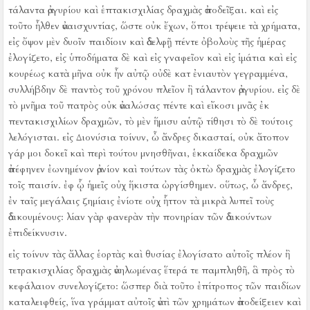
τάλαντα ἀργυρίου καὶ ἑπτακισχιλίας δραχμὰς ἀποδεῖξαι.
καὶ εἰς
τοῦτο ἦλθεν ἀναισχυντίας, ὥστε οὐκ ἔχων, ὅποι τρέψειε τὰ χρήματα,
εἰς ὄψον μὲν δυοῖν παιδίοιν καὶ ἀδελφῇ πέντε ὀβολοὺς τῆς ἡμέρας
ἐλογίζετο, εἰς ὑποδήματα δὲ καὶ εἰς γναφεῖον καὶ εἰς ἱμάτια καὶ εἰς
κουρέως κατὰ μῆνα οὐκ ἦν αὐτῷ οὐδὲ κατ ἐνιαυτὸν γεγραμμένα,
συλλήβδην δὲ παντὸς τοῦ χρόνου πλεῖον ἢ τάλαντον ἀργυρίου.
εἰς δὲ
τὸ μνῆμα τοῦ πατρὸς οὐκ ἀναλώσας πέντε καὶ εἴκοσι μνᾶς ἐκ
πεντακισχιλίων δραχμῶν, τὸ μὲν ἥμισυ αὑτῷ τίθησι τὸ δὲ τούτοις
λελόγισται.
εἰς Διονύσια τοίνυν, ὦ ἄνδρες δικασταί, οὐκ ἄτοπον
γάρ μοι δοκεῖ καὶ περὶ τούτου μνησθῆναι, ἑκκαίδεκα δραχμῶν
ἀπέφηνεν ἐωνημένον ἀρνίον καὶ τούτων τὰς ὀκτὼ δραχμὰς ἐλογίζετο
τοῖς παισίν.
ἐφ ᾧ ἡμεῖς οὐχ ἥκιστα ὠργίσθημεν.
οὕτως, ὦ ἄνδρες,
ἐν ταῖς μεγάλαις ζημίαις ἐνίοτε οὐχ ἧττον τὰ μικρὰ λυπεῖ τοὺς
ἀδικουμένους:
λίαν γὰρ φανερὰν τὴν πονηρίαν τῶν ἀδικούντων
ἐπιδείκνυσιν.
εἰς τοίνυν τὰς ἄλλας ἑορτὰς καὶ θυσίας ἐλογίσατο αὐτοῖς πλέον ἢ
τετρακισχιλίας δραχμὰς ἀνηλωμένας ἕτερά τε παμπληθῆ, ἃ πρὸς τὸ
κεφάλαιον συνελογίζετο:
ὥσπερ διὰ τοῦτο ἐπίτροπος τῶν παιδίων
καταλειφθείς, ἵνα γράμματ αὐτοῖς ἀντὶ τῶν χρημάτων ἀποδείξειεν καὶ