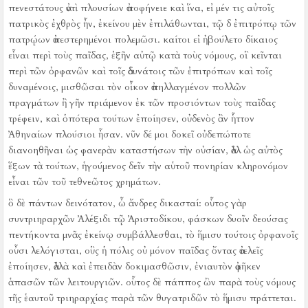
πενεστάτους ἀντὶ πλουσίων ἀποφήνειε καὶ ἵνα, εἰ μέν τις αὐτοῖς
πατρικὸς ἐχθρὸς ἦν, ἐκείνου μὲν ἐπιλάθωνται, τῷ δ ἐπιτρόπῳ τῶν
πατρῴων ἀπεστερημένοι πολεμῶσι.
καίτοι εἰ ἠβούλετο δίκαιος
εἶναι περὶ τοὺς παῖδας, ἐξῆν αὐτῷ κατὰ τοὺς νόμους, οἳ κεῖνται
περὶ τῶν ὀρφανῶν καὶ τοῖς ἀδυνάτοις τῶν ἐπιτρόπων καὶ τοῖς
δυναμένοις, μισθῶσαι τὸν οἶκον ἀπηλλαγμένον πολλῶν
πραγμάτων ἢ γῆν πριάμενον ἐκ τῶν προσιόντων τοὺς παῖδας
τρέφειν, καὶ ὁπότερα τούτων ἐποίησεν, οὐδενὸς ἂν ἧττον
Ἀθηναίων πλούσιοι ἦσαν.
νῦν δέ μοι δοκεῖ οὐδεπώποτε
διανοηθῆναι ὡς φανερὰν καταστήσων τὴν οὐσίαν, ἀλλ ὡς αὐτὸς
ἕξων τὰ τούτων, ἡγούμενος δεῖν τὴν αὑτοῦ πονηρίαν κληρονόμον
εἶναι τῶν τοῦ τεθνεῶτος χρημάτων.
ὃ δὲ πάντων δεινότατον, ὦ ἄνδρες δικασταί:
οὗτος γὰρ
συντριηραρχῶν Ἀλέξιδι τῷ Ἀριστοδίκου, φάσκων δυοῖν δεούσας
πεντήκοντα μνᾶς ἐκείνῳ συμβάλλεσθαι, τὸ ἥμισυ τούτοις ὀρφανοῖς
οὖσι λελόγισται, οὓς ἡ πόλις οὐ μόνον παῖδας ὄντας ἀτελεῖς
ἐποίησεν, ἀλλὰ καὶ ἐπειδὰν δοκιμασθῶσιν, ἐνιαυτὸν ἀφῆκεν
ἁπασῶν τῶν λειτουργιῶν.
οὗτος δὲ πάππος ὢν παρὰ τοὺς νόμους
τῆς ἑαυτοῦ τριηραρχίας παρὰ τῶν θυγατριδῶν τὸ ἥμισυ πράττεται.