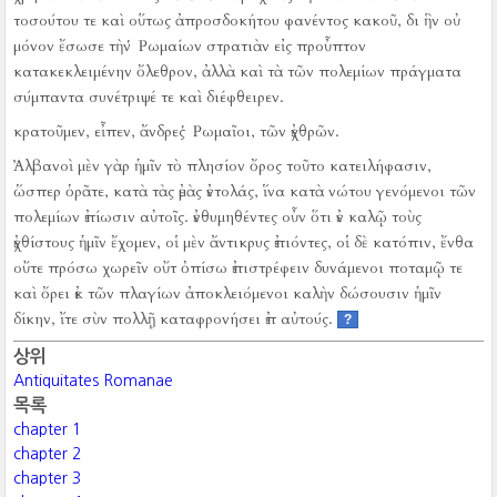
τοσούτου τε καὶ οὕτως ἀπροσδοκήτου φανέντος κακοῦ, δι ἣν οὐ
μόνον ἔσωσε τὴν Ῥωμαίων στρατιὰν εἰς προὖπτον
κατακεκλειμένην ὄλεθρον, ἀλλὰ καὶ τὰ τῶν πολεμίων πράγματα
σύμπαντα συνέτριψέ τε καὶ διέφθειρεν.
κρατοῦμεν, εἶπεν, ἄνδρες Ῥωμαῖοι, τῶν ἐχθρῶν.
Ἀλβανοὶ μὲν γὰρ ἡμῖν τὸ πλησίον ὄρος τοῦτο κατειλήφασιν,
ὥσπερ ὁρᾶτε, κατὰ τὰς ἐμὰς ἐντολάς, ἵνα κατὰ νώτου γενόμενοι τῶν
πολεμίων ἐπίωσιν αὐτοῖς.
ἐνθυμηθέντες οὖν ὅτι ἐν καλῷ τοὺς
ἐχθίστους ἡμῖν ἔχομεν, οἱ μὲν ἄντικρυς ἐπιόντες, οἱ δὲ κατόπιν, ἔνθα
οὔτε πρόσω χωρεῖν οὔτ ὀπίσω ἐπιστρέφειν δυνάμενοι ποταμῷ τε
καὶ ὄρει ἐκ τῶν πλαγίων ἀποκλειόμενοι καλὴν δώσουσιν ἡμῖν
δίκην, ἴτε σὺν πολλῇ καταφρονήσει ἐπ αὐτούς.
?
상위
Antiquitates Romanae
목록
chapter 1
chapter 2
chapter 3