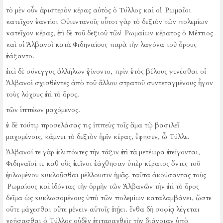
τὸ μὲν οὖν ἀριστερὸν κέρας αὐτὸς ὁ Τύλλος καὶ οἱ Ῥωμαῖοι
κατεῖχον ἐναντίοι Οὐιεντανοῖς οὗτοι γὰρ τὸ δεξιὸν τῶν πολεμίων
κατεῖχον κέρας, ἐπὶ δὲ τοῦ δεξιοῦ τῶν Ῥωμαίων κέρατος ὁ Μέττιος
καὶ οἱ Ἀλβανοὶ κατὰ Φιδηναίους παρὰ τὴν λαγόνα τοῦ ὄρους
ἐτάξαντο.
ἐπεὶ δὲ σύνεγγυς ἀλλήλων ἐγίνοντο, πρὶν ἐντὸς βέλους γενέσθαι οἱ
Ἀλβανοὶ σχισθέντες ἀπὸ τοῦ ἄλλου στρατοῦ συντεταγμένους ἦγον
τοὺς λόχους ἐπὶ τὸ ὄρος.
τῶν ἱππέων μαχόμενος.
ἐν δὲ τούτῳ προσελάσας τις ἱππεὺς τοῖς ἅμα τῷ βασιλεῖ
μαχομένοις, κάμνει τὸ δεξιὸν ἡμῖν κέρας, ἔφησεν, ὦ Τύλλε.
Ἀλβανοί τε γὰρ ἐκλιπόντες τὴν τάξιν ἐπὶ τὰ μετέωρα ἐπείγονται,
Φιδηναῖοί τε καθ οὓς ἐκεῖνοι ἐτάχθησαν ὑπὲρ κέρατος ὄντες τοῦ
ἐψιλωμένου κυκλοῦσθαι μέλλουσιν ἡμᾶς.
ταῦτα ἀκούσαντας τοὺς
Ῥωμαίους καὶ ἰδόντας τὴν ὁρμὴν τῶν Ἀλβανῶν τὴν ἐπὶ τὸ ὄρος
δεῖμα ὡς κυκλωσομένους ὑπὸ τῶν πολεμίων καταλαμβάνει, ὥστε
οὔτε μάχεσθαι οὔτε μένειν αὐτοῖς ἐπῄει.
ἔνθα δὴ σοφίᾳ λέγεται
χρήσασθαι ὁ Τύλλος οὐδὲν ἐπιταραχθεὶς τὴν διάνοιαν ὑπὸ