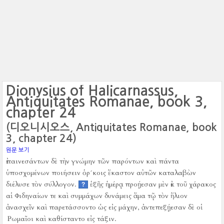
Dionysius of Halicarnassus,
Antiquitates Romanae, book 3,
chapter 24
(디오니시오스, Antiquitates Romanae, book
3, chapter 24)
원문 보기
ἐπαινεσάντων δὲ τὴν γνώμην τῶν παρόντων καὶ πάντα
ὑποσχομένων ποιήσειν ὁρ´κοις ἕκαστον αὐτῶν καταλαβὼν
διέλυσε τὸν σύλλογον.
ἑξῆς ἡμέρᾳ προῄεσαν μὲν ἐκ τοῦ χάρακος
?
αἱ Φιδηναίων τε καὶ συμμάχων δυνάμεις ἅμα τῷ τὸν ἥλιον
ἀνασχεῖν καὶ παρετάσσοντο ὡς εἰς μάχην, ἀντεπεξῄεσαν δὲ οἱ
Ῥωμαῖοι καὶ καθίσταντο εἰς τάξιν.