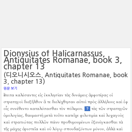
Dionysius of Halicarnassus,
Antiquitates Romanae, book 3,
chapter 13
(디오니시오스, Antiquitates Romanae, book
3, chapter 13)
원문 보기
ἔπειτα καλέσαντες εἰς ἐκκλησίαν τὰς δυνάμεις ἀμφοτέρας οἱ
στρατηγοὶ διεξῆλθον ἅ τε διελέχθησαν αὐτοὶ πρὸς ἀλλήλους καὶ ἐφ
οἷς συνέθεντο καταλύσασθαι τὸν πόλεμον.
τὰς τῶν στρατηγῶν
?
ὁμολογίας, θαυμαστὴ μετὰ τοῦτο κατεῖχε φιλοτιμία καὶ λοχαγοὺς
καὶ στρατιώτας πολλῶν πάνυ προθυμουμένων ἐξενέγκασθαι τὰ
τῆς μάχης ἀριστεῖα καὶ οὐ λόγῳ σπουδαζόντων μόνον, ἀλλὰ καὶ