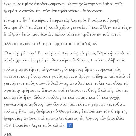
ἔργῳ φιλοτιμίας ἀποδεικνυμένων, ὥστε χαλεπὴν γενέσθαι τοῖς
ἡγεμόσιν αὐτῶν τὴν τῶν ἐπιτηδειοτάτων διάγνωσιν.
εἰ γάρ τις ἦν ἢ πατέρων ἐπιφανείᾳ λαμπρὸς ἢ σώματος ῥώμῃ
διαπρεπὴς ἢ πράξει τῇ κατὰ χεῖρα γενναῖος ἢ κατ ἄλλην τινὰ τύχην
ἢ τόλμαν ἐπίσημος ἑαυτὸν ἠξίου τάττειν πρῶτον ἐν τοῖς τρισί.
ἀλλὰ σπανίου καὶ θαυμαστῆς διὰ τὸ παράδοξον.
Ὁρατίῳ γάρ τινι Ῥωμαίῳ καὶ Κορατίῳ τὸ γένος Ἀλβανῷ κατὰ τὸν
αὐτὸν χρόνον ἐνεγγύησε θυγατέρας διδύμους Σικίνιος Ἀλβανός.
τούτοις ἀμφοτέροις αἱ γυναῖκες ἐγκύμονες ἅμα γενόμεναι, τὰς
πρωτοτόκους ἐκφέρουσι γονὰς ἄρρενα βρέφη τρίδυμα, καὶ αὐτὰ οἱ
γεινάμενοι πρὸς οἰωνοῦ λαβόντες ἀγαθοῦ καὶ πόλει καὶ οἴκῳ τῷ
σφετέρῳ τρέφουσιν ἅπαντα καὶ τελειοῦσιν:
θεὸς δ αὐτοῖς, ὥσπερ
κατ ἀρχὰς ἔφην, δίδωσι κάλλος τε καὶ ῥώμην καὶ δὴ καὶ ψυχῆς
γενναιότητα μηδενὸς τῶν ἄριστα πεφυκότων χείροσι γενέσθαι.
τούτοις ἔγνω τοῖς ἀνδράσιν ὁ Φουφέττιος ἐπιτρέπειν τὸν ὑπὲρ τῆς
ἡγεμονίας ἀγῶνα καὶ προκαλεσάμενος εἰς λόγους τὸν βασιλέα
τῶν Ῥωμαίων λέγει πρὸς αὐτόν:
?
상위