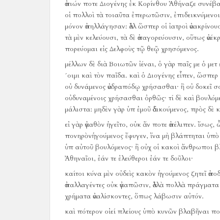
ἀπιών ποτε Διογένης ἐκ Κορίνθου Ἀθήναζε συνέβα
οἱ πολλοὶ τὰ τοιαῦτα ἐπερωτῶσιν, ἐπιδεικνύμενοι ὅ
μόνον ἀπηλλάγησαν:
ἀλλ ὥσπερ οἱ ἰατροὶ ἀνακρίνο
τὰ μὲν κελεύουσι, τὰ δὲ ἀπαγορεύουσιν, οὕτως ἀνέ
πορεύομαι εἰς Δελφοὺς τῷ θεῷ χρησόμενος.
μέλλων δὲ διὰ Βοιωτῶν ἰέναι, ὁ γὰρ παῖς με ὁ μετ
´οιμι καὶ τὸν παῖδα.
καὶ ὁ Διογένης εἶπεν, ὥσπερ
οὐ δυνάμενος ἀνδραπόδῳ χρήσασθαι·
ἢ οὐ δοκεῖ σ
οὐδυναμένοις χρήσασθαι ὀρθῶς·
τί δὲ καὶ βουλόμ
μάλιστα:
μηδὲν γὰρ ὑπ ἐμοῦ ἀδικούμενος, πρὸς δὲ 
εἰ γὰρ ἀγαθὸν ἡγεῖτο, οὐκ ἄν ποτε ἀπέλιπεν.
ἴσως, 
πονηρὸνἡγούμενος ἔφυγεν, ἵνα μὴ βλάπτηται ὑπὸ σ
ὑπ αὐτοῦ βουλόμενος·
ἢ οὐχ οἱ κακοὶ ἄνθρωποι βλ
Ἀθηναῖοι, ἐάν τε ἐλεύθεροι ἐάν τε δοῦλοι·
καίτοι κύνα μὲν οὐδεὶς κακὸν ἡγούμενος ζητεῖ ἀπο
ἀπαλλαγέντες οὐκ ἀγαπῶσιν, ἀλλὰ πολλὰ πράγματα ἔ
χρήματα ἀναλίσκοντες, ὅπως λάβωσιν αὐτόν.
καὶ πότερον οἰεί πλείους ὑπὸ κυνῶν βλαβῆναι π