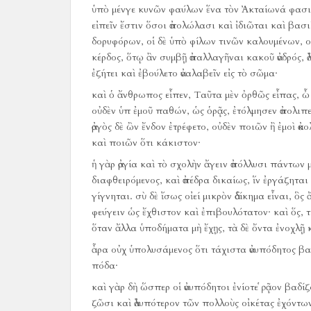
ὑπὸ μένγε κυνῶν φαύλων ἕνα τὸν Ἀκταίωνά φασιν
εἰπεῖν ἔστιν ὅσοι ἀπολώλασι καὶ ἰδιῶται καὶ βασι
δορυφόρων, οἱ δὲ ὑπὸ φίλων τινῶν καλουμένων, οἱ
κέρδος, ὅτῳ ἂν συμβῇ ἀπαλλαγῆναι κακοῦ ἀνδρός, ἀλ
ἐζήτει καὶ ἐβούλετο ἀναλαβεῖν εἰς τὸ σῶμα·
καὶ ὁ ἄνθρωπος εἶπεν, Ταῦτα μὲν ὀρθῶς εἶπας, ὦ 
οὐδὲν ὑπ ἐμοῦ παθών, ὡς ὁρᾷς, ἐτόλμησεν ἀπολιπεῖ
ἀργὸς δὲ ὢν ἔνδον ἐτρέφετο, οὐδὲν ποιῶν ἢ ἐμοὶ ἀκ
καὶ ποιῶν ὅτι κάκιστον·
ἡ γὰρ ἀργία καὶ τὸ σχολὴν ἄγειν ἀπόλλυσι πάντων 
διαφθειρόμενος, καὶ ἀπέδρα δικαίως, ἵν ἐργάζηται
γίγνηται.
σὺ δὲ ἴσως οἰεί μικρὸν ἀδίκημα εἶναι, ὃ
φεύγειν ὡς ἔχθιστον καὶ ἐπιβουλότατον·
καὶ ὅς, 
ὅταν ἄλλα ὑποδήματα μὴ ἔχῃς, τὰ δὲ ὄντα ἐνοχλῇ 
ἆρα οὐχ ὑπολυσάμενος ὅτι τάχιστα ἀνυπόδητος βα
πόδα·
καὶ γὰρ δὴ ὥσπερ οἱ ἀνυπόδητοι ἐνίοτε ῥᾷον βαδ
ζῶσι καὶ ἀλυπότερον τῶν πολλοὺς οἰκέτας ἐχόντω