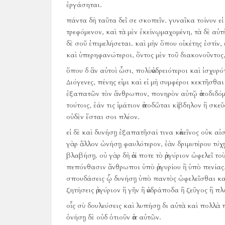
ἐργάσηται.
πάντα δὴ ταῦτα δεῖ σε σκοπεῖν.
γυναῖκα τοίνυν εἰ
τρεφόμενον, καὶ τὰ μὲν ἐκείνῳμαχομένη, τὰ δὲ αὐτ
δὲ σοῦ ἐπιμελήσεται.
καὶ μὴν ὅπου οἰκέτης ἐστίν, 
καὶ ὑπερηφανώτεροι, ὄντος μὲν τοῦ διακονοῦντος,
ὅπου δ ἂν αὐτοὶ ὦσι, πολὺἀνδρειότεροι καὶ ἰσχυρό
Διόγενες, πένης εἰμι καὶ εἰ μὴ συμφέροι κεκτῆσθα
ἐξαπατῶν τὸν ἄνθρωπον, πονηρὸν αὐτῷ ἀποδιδόμ
τούτοις, ἐάν τις ἱμάτιον ἀποδῶται κίβδηλον ἢ σκε
οὐδὲν ἔσται σοι πλέον.
εἰ δὲ καὶ δυνήσῃ ἐξαπατῆσαί τινα κἀκεῖνος οὐκ αἰ
γὰρ ἄλλον ὠνήσῃ φαυλότερον, ἐὰν δριμυτέρου τύχῃ
βλαβήσῃ.
οὐ γὰρ δὴ ἀεί ποτε τὸ ἀργύριον ὠφελεῖ 
πεπόνθασιν ἄνθρωποι ὑπὸ ἀργυρίου ἢ ὑπὸ πενίας, 
σπουδάσεις ᾧ δυνήσῃ ὑπὸ παντὸς ὠφελεῖσθαι καὶ
ζητήσεις ἀργύριον ἢ γῆν ἢ ἀνδράποδα ἢ ζεῦγος ἢ πλ
οἷς σὺ δουλεύσεις καὶ λυπήσῃ δι αὐτὰ καὶ πολλὰ 
ὀνήσῃ δὲ οὐδ ὁτιοῦν ἀπ αὐτῶν.