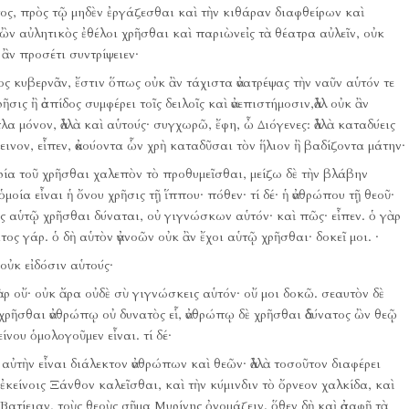
τος, πρὸς τῷ μηδὲν ἐργάζεσθαι καὶ τὴν κιθάραν διαφθείρων καὶ
κ ὢν αὐλητικὸς ἐθέλοι χρῆσθαι καὶ παριὼνεἰς τὰ θέατρα αὐλεῖν, οὐκ
 ἂν προσέτι συντρίψειεν·
ς κυβερνᾶν, ἔστιν ὅπως οὐκ ἂν τάχιστα ἀνατρέψας τὴν ναῦν αὑτόν τε
ῆσις ἢ ἀσπίδος συμφέρει τοῖς δειλοῖς καὶ ἀνεπιστήμοσιν,ἀλλ οὐκ ἂν
λα μόνον, ἀλλὰ καὶ αὑτούς·
συγχωρῶ, ἔφη, ὦ Διόγενες:
ἀλλὰ καταδύεις
εινον, εἶπεν, ἀκούοντα ὧν χρὴ καταδῦσαι τὸν ἥλιον ἢ βαδίζοντα μάτην·
ία τοῦ χρῆσθαι χαλεπὸν τὸ προθυμεῖσθαι, μείζω δὲ τὴν βλάβην
ὁμοία εἶναι ἡ ὄνου χρῆσις τῇ ἵππου·
πόθεν·
τί δέ·
ἡ ἀνθρώπου τῇ θεοῦ·
ὃς αὑτῷ χρῆσθαι δύναται, οὐ γιγνώσκων αὑτόν·
καὶ πῶς·
εἶπεν.
ὁ γὰρ
ατος γάρ.
ὁ δὴ αὑτὸν ἀγνοῶν οὐκ ἂν ἔχοι αὑτῷ χρῆσθαι·
δοκεῖ μοι.
·
οὐκ εἰδόσιν αὑτούς·
ρ οὔ·
οὐκ ἄρα οὐδὲ σὺ γιγνώσκεις αὑτόν·
οὔ μοι δοκῶ.
σεαυτὸν δὲ
χρῆσθαι ἀνθρώπῳ οὐ δυνατὸς εἷ, ἀνθρώπῳ δὲ χρῆσθαι ἀδύνατος ὢν θεῷ
είνου ὁμολογοῦμεν εἶναι.
τί δέ·
 αὐτὴν εἶναι διάλεκτον ἀνθρώπων καὶ θεῶν·
ἀλλὰ τοσοῦτον διαφέρει
κείνοις Ξάνθον καλεῖσθαι, καὶ τὴν κύμινδιν τὸ ὄρνεον χαλκίδα, καὶ
Βατίειαν, τοὺς θεοὺς σῆμα Μυρίνης ὀνομάζειν.
ὅθεν δὴ καὶ ἀσαφῆ τὰ