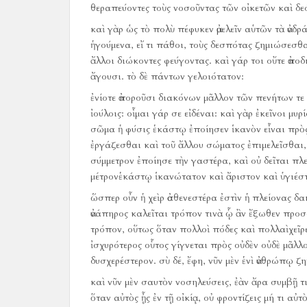
θεραπεύοντες τοὺς νοσοῦντας τῶν οἰκετῶν καὶ δ
καὶ γὰρ ὡς τὸ πολὺ πέφυκεν ἀμελεῖν αὑτῶν τὰ ἀνδρά
ἡγούμενα, εἴ τι πάθοι, τοὺς δεσπότας ζημιώσεσθα
ἄλλοι διώκοντες φεύγοντας.
καὶ γάρ τοι οὔτε ἀπο
ἄγουσι.
τὸ δὲ πάντων γελοιότατον:
ἐνίοτε ἀποροῦσι διακόνων μᾶλλον τῶν πενήτων τε 
ἰούλοις:
οἶμαι γάρ σε εἰδέναι:
καὶ γὰρ ἐκεῖνοι μυρ
σῶμα ἡ φύσις ἑκάστῳ ἐποίησεν ἱκανὸν εἶναι πρὸς
ἐργάζεσθαι καὶ τοῦ ἄλλου σώματος ἐπιμελεῖσθαι, 
σύμμετρον ἐποίησε τὴν γαστέρα, καὶ οὐ δεῖται πλε
μέτρονἑκάστῳ ἱκανώτατον καὶ ἄριστον καὶ ὑγιέσ
ὥσπερ οὖν ἡ χεὶρ ἀσθενεστέρα ἐστὶν ἡ πλείονας δ
ἀνάπηρος καλεῖται τρόπον τινὰ ᾧ ἂν ἔξωθεν προσφ
τρόπον, οὕτως ὅταν πολλοὶ πόδες καὶ πολλαὶχεῖρ
ἰσχυρότερος οὗτος γίγνεται πρὸς οὐδὲν οὐδὲ μᾶλλο
δυσχερέστερον.
σὺ δέ, ἔφη, νῦν μὲν ἑνὶ ἀνθρώπῳ ζη
καὶ νῦν μὲν σαυτὸν νοσηλεύσεις, ἐὰν ἄρα συμβῇ τις
ὅταν αὐτὸς ᾖς ἐν τῇ οἰκίᾳ, οὐ φροντίζεις μή τι αὐ