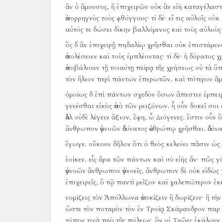
ἂν ὁ ἄμουσος, ἢ ἐπιχειρῶν οὐκ ἂν εἰή καταγέλασ
ἀπορρηγνὺς τοὺς φθόγγους·
τί δέ·
εἴ τις αὐλοῖς οὐ
αὐτός τε δώσει δίκην βαλλόμενος καὶ τοὺς αὐλοὺς
ὃς δ ἂν ἐπιχειρῇ πηδαλίῳ χρῆσθαι οὐκ ἐπιστάμενο
ἀπολέσειεν καὶ τοὺς ἐμπλέοντας·
τί δέ·
ἡ δόρατος χρ
ἀποβάλοιεν τῇ τοιαύτῃ πείρᾳ τῆς χρήσεως οὐ τὰ ὅπ
τὸν ἥλιον περὶ πάντων ἐπερωτῶν.
καὶ πότερον ἄμ
ὁμοίως δ ἐπὶ πάντων σχεδὸν ὅσων ἄπεστιν ἐμπειρ
γενέσθαι εἰκὸς ἀπὸ τῶν μειζόνων.
ἦ οὖν δοκεῖ σοι 
ἀλλ οὐδὲ λέγειν ἄξιον, ἔφη, ὦ Διόγενες.
ἔστιν οὖν 
ἄνθρωπον ἀγνοῶν ἀδύνατος ἀνθρώπῳ χρῆσθαι.
ἀδύν
ἔγωγε.
οὔκουν δῆλον ὅτι ὁ θεὸς κελεύει πᾶσιν ὡς 
ἐοίκεν.
εἷς ἄρα τῶν πάντων καὶ σὺ εἰής ἄν·
πῶς γὰ
ἀγνοῶν ἄνθρωπον ἀγνοεῖς, ἄνθρωπον δὲ οὐκ εἰδὼς 
ἐπιχειρεῖς, ὃ τῷ παντὶ μεῖζον καὶ χαλεπώτερον ἐκ
νομίζεις τὸν Ἀπόλλωνα ἀττικίζειν ἢ δωρίζειν·
ἢ τὴν
ὥστε τὸν ποταμὸν τὸν ἐν Τροίᾳ Σκάμανδρον παρ ἐ
τόπον τινὰ πρὸ τῆς πόλεως, ὃν οἱ Τρῶες ἐκάλουν 