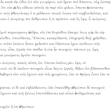
λε κατὰ τὴν ὁδὸν ἑνὶ τῶν γνωρίμων, καὶ ἤρετο ποῖ ἄπεισιν, οὐχ ὥσπερ
τι οὐκ ἀμελὲς εἰδέναι αὐτοῖς τὰ περὶ τῶν φίλων, ἔπειτα ἀκούσαντες
υσι τοὺς ἀσθενοῦντας ὅ τι μέλλουσι ποιεῖν ἕνεκα τοῦ συμβουλεῦσαι, καὶ
κρινεν ὁ Διογένης τὸν ἄνθρωπον ὅ,τι πράττοι·
καὶ ὃς ἔφη, ὦ Διόγενες,
 ἐμοῦ πορευόμενος ἀπέδρα, νῦν ἐπὶ Κορίνθου ἄπειμι:
ἴσως γὰρ ἂν εὑρ
 εἰώθει, σπουδάσας, Ἔπειτα, καταγέλαστε, ἐπιχειρεῖς θεῷ χρῆσθαι,
οι τοῦτο ἐκείνου ἧττον χαλεπὸν καὶ ἐλάττονα ἔχειν κίνδυνον τοῖς
ενος, εἶπε, ζητεῖς τὸν παῖδα·
ἢ οὐκ ἦν πονηρός·
πάντων γε, ἔφη,
καὶ γενόμενος ἡγεῖτο πονηρόν:
ὦ Διόγενες, κακὸς αὐτὸς ὢν.
ἔπειτα ἐκεῖνος μέν, ἔφη, σὲ
οῦ, σὺ δὲ ἐκεῖνον πονηρὸν εἶναι λέγων ζητεῖς, δῆλον ὅτι βλάπτεσθαι
αβεροί εἰσι τοῖς ἔχουσι καὶ τοῖς χρωμένοις, ἐάν τε Φρύγες ὦσιν ἐάν τε
δράντα, οἱ δὲ καὶ ἐκβάλλουσιν, ἐὰν ἐπανέλθῃ:
ἀνθρώπου δὲ πονηροῦ
χουσι καὶ τοῖς ξένοις ἐπιστέλλοντες καὶ αὐτοὶ ἀποδημοῦντες καὶ
ονηρῶν ἢ ὑπ ἀνθρώπων·