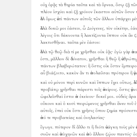
οὐχ ὁρᾷς τὰ θηρία ταῦτα καὶ τὰ ὄρνεα, ὅσῳ ζῇ τῶν
πλέον ἰσχύει καὶ ζῇ χρόνον ἕκαστον αὐτῶν ὅσον π
ἀλλ ὅμως ἀντὶ πάντων αὐτοῖς τῶν ἄλλων ὑπάρχει μέγ
ἀλλὰ δοκῶ μοι ἐάσειν, ὦ Διόγενες, τὸν οἰκέτην, ἐά
λέγοις ὅτι δάκνοντα ἢ λακτίζοντα ἵππον οὐκ ἂν ζ
λακτισθῆναι.
ταῦτα μὲν ἐάσον:
ἀλλὰ τῷ θεῷ διὰ τί με χρῆσθαι οὐκ ἐᾷς·
ἐγὼ γὰρ ἀπ
ἐστι, μᾶλλον δὲ ἀδύνατον, χρῆσθαι ἢ θεῷ ἢ ἀνθρώ
πάντων βλαβερώτατον:
ἢ ὅστις οἰκ ἔστιν ἔμπειρ
αὖ βιάζοιτο, κακὸν ἄν τι ἀπολαῦσαι πρότερον ἢ ἀγ
καὶ οὐ μόνον περὶ κυνῶν καὶ ἵππων ἔχει οὕτως, ἀ
προβάτῳ χρῆσθαι πάρεστι τοῖς ἀπείροις.
ὅστις ἀγν
ὠφελεῖσθαί ἐστιν ἀπ ἐκείνου·
δοκεῖ μοι.
οὐδεὶς ἄρα
οὔκουν καὶ ὁ κυσὶ πειρώμενος χρῆσθαι ἄνευ τοῦ 
αὐτοῖς, ἐπεὶ οὐκ ἔστι χρῆσις ὅπου ζημία πρόσεστι
ἀπό τε προβατείας καὶ ὀνηλασίας·
ἔγωγε.
πότερον δἰ ἄλλο τι ἢ διότι ἀνάγκη τοὺς μὲν
συῶν καὶ ἀπὸχηνῶν καὶ ἀπὸ ἄλλου ζῴου παντός·
ἐο