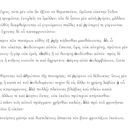
 ἔχεις, τότε μὲν οὐκ ἂν ἠξίου σε θεραπεύειν, ὁρῶσα οἰκέτην ἔνδον
ὴ τρυφῶσα, ἐνοχλεῖν σε ἔμελλεν:
νῦν δὲ ἧττον μὲν αὐτὴ ἀργήσει, μᾶλλον
εὐθὺς διαφθείρονται οἱ γιγνόμενοι παῖδες καὶ ἀργότεροί τε γίγνονται
 ἔχοντες δὲ οὗ καταφρονοῦσιν:
τεροι τῶν πατέρων εὐθὺς ἐξ ἀρχῆς κήδεσθαι μανθάνοντες.
ἀλλ, ὦ
ι τὸν οἰκέτην, ἀποδώσομαι αὐτόν.
ἔπειτα, ἔφη, οὐκ αἰσχύνῃ, πρῶτον μὲν
ενος·
ἢ γὰρ οὐκ ἐρεῖς τἀληθὲς ἢ οὐ δυνήσῃ ἀποδόσθαι αὐτόν.
πρὸς δὲ
ῦος ἢ κτῆνος νοσοῦν τε καὶ ἄχρηστον, ἀνάγκη αὐτὸ ἀπολαμβάνειν, ὥστε
σθήσεται τοῦ ἀνθρώπου τῆς πονηρίας, τὸ ἀργύριον οὐ δέδοικας·
ἴσως μὲν
ς ἢ κατὰ σὲ τοῦ ἀποδιδομένου:
τυχὸν δὲ εἰς ἄλλο τι χρήσῃ λαβὼν ἀφ οὗ
τοὺς κτησαμένους, ἀλλὰ πολλῷ πλείονας βλάβας καὶ πλείω κακὰ
ἄλλως τε καὶ ἀνόητοι ὄντες.
οὐκ ἐκεῖνο πρότερον κτήσασθαι
 πᾶσι τοῖς αὑτοῦ πράγμασι χρῆσθαι καλῶς, ἀλλὰ πρὸ τοῦ φρονῆσαι
οῖον ἢ οἰκίαν·
πονήσεις μάτην καὶ διατελέσεις ἅπαντα τὸν βίον φροντίζων ἐκείνων,