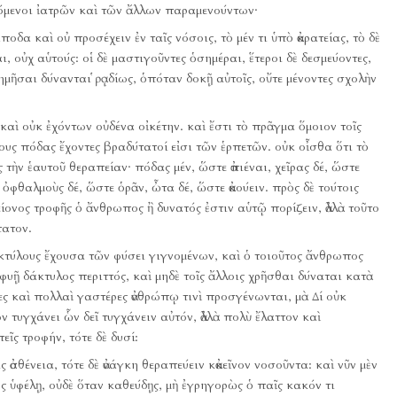
εόμενοι ἰατρῶν καὶ τῶν ἄλλων παραμενούντων·
ποδα καὶ οὐ προσέχειν ἐν ταῖς νόσοις, τὸ μέν τι ὑπὸ ἀκρατείας, τὸ δὲ
ι, οὐχ αὑτούς:
οἱ δὲ μαστιγοῦντες ὁσημέραι, ἕτεροι δὲ δεσμεύοντες,
δημῆσαι δύνανται ῥᾳδίως, ὁπόταν δοκῇ αὐτοῖς, οὔτε μένοντες σχολὴν
καὶ οὐκ ἐχόντων οὐδένα οἰκέτην.
καὶ ἔστι τὸ πρᾶγμα ὅμοιον τοῖς
ίους πόδας ἔχοντες βραδύτατοί εἰσι τῶν ἑρπετῶν.
οὐκ οἶσθα ὅτι τὸ
 τὴν ἑαυτοῦ θεραπείαν·
πόδας μέν, ὥστε ἀπιέναι, χεῖρας δέ, ὥστε
ὀφθαλμοὺς δέ, ὥστε ὁρᾶν, ὦτα δέ, ὥστε ἀκούειν.
πρὸς δὲ τούτοις
ίονος τροφῆς ὁ ἄνθρωπος ἢ δυνατός ἐστιν αὑτῷ πορίζειν, ἀλλὰ τοῦτο
τατον.
ακτύλους ἔχουσα τῶν φύσει γιγνομένων, καὶ ὁ τοιοῦτος ἄνθρωπος
υῇ δάκτυλος περιττός, καὶ μηδὲ τοῖς ἄλλοις χρῆσθαι δύναται κατὰ
ες καὶ πολλαὶ γαστέρες ἀνθρώπῳ τινὶ προσγένωνται, μὰ Δί οὐκ
ν τυγχάνει ὧν δεῖ τυγχάνειν αὐτόν, ἀλλὰ πολὺ ἔλαττον καὶ
τεῖς τροφήν, τότε δὲ δυσί:
 ἀσθένεια, τότε δὲ ἀνάγκη θεραπεύειν κἀκεῖνον νοσοῦντα:
καὶ νῦν μὲν
τὸς ὑφέλῃ, οὐδὲ ὅταν καθεύδῃς, μὴ ἐγρηγορὼς ὁ παῖς κακόν τι