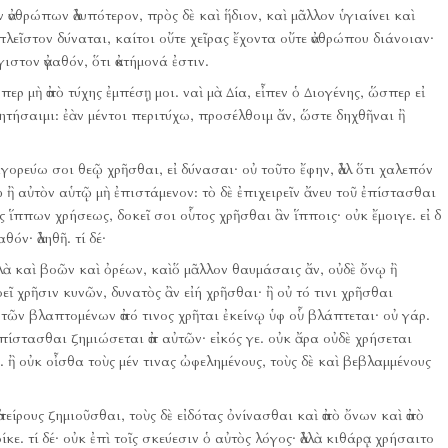
 ἀνθρώπων ἀλυπότερον, πρὸς δὲ καὶ ἥδιον, καὶ μᾶλλον ὑγιαίνει καὶ
λεῖστον δύναται, καίτοι οὔτε χεῖρας ἔχοντα οὔτε ἀνθρώπου διάνοιαν·
ιστον ἀγαθόν, ὅτι ἀκτήμονά ἐστιν.
νπερ μὴ ἀπὸ τύχης ἐμπέσῃ μοι.
ναὶ μὰ Δία, εἶπεν ὁ Διογένης, ὥσπερ εἰ
ητήσαιμι:
ἐὰν μέντοι περιτύχω, προσέλθοιμ ἄν, ὥστε δηχθῆναι ἢ
αγορεύω σοι θεῷ χρῆσθαι, εἰ δύνασαι·
οὐ τοῦτο ἔφην, ἀλλ ὅτι χαλεπόν
πῳ ἢ αὐτὸν αὑτῷ μὴ ἐπιστάμενον:
τὸ δὲ ἐπιχειρεῖν ἄνευ τοῦ ἐπίστασθαι
ος ἵππων χρήσεως, δοκεῖ σοι οὗτος χρῆσθαι ἂν ἵπποις·
οὐκ ἔμοιγε.
εἰ δ
αθόν·
ἀληθῆ.
τί δέ·
λλὰ καὶ βοῶν καὶ ὀρέων, καὶὅ μᾶλλον θαυμάσαις ἄν, οὐδὲ ὄνῳ ἢ
οεῖ χρῆσιν κυνῶν, δυνατὸς ἂν εἰή χρῆσθαι·
ἢ οὐ τό τινι χρῆσθαι
 τῶν βλαπτομένων ἀπό τινος χρῆται ἐκείνῳ ὑφ οὗ βλάπτεται·
οὐ γάρ.
ἐπίστασθαι ζημιώσεται ἀπ αὐτῶν·
εἰκός γε.
οὐκ ἄρα οὐδὲ χρήσεται
.
ἢ οὐκ οἶσθα τοὺς μέν τινας ὠφελημένους, τοὺς δὲ καὶ βεβλαμμένους
 ἀπείρους ζημιοῦσθαι, τοὺς δὲ εἰδότας ὀνίνασθαι καὶ ἀπὸ ὄνων καὶ ἀπὸ
ίκε.
τί δέ·
οὐκ ἐπὶ τοῖς σκεύεσιν ὁ αὐτὸς λόγος·
ἀλλὰ κιθάρᾳ χρήσαιτο